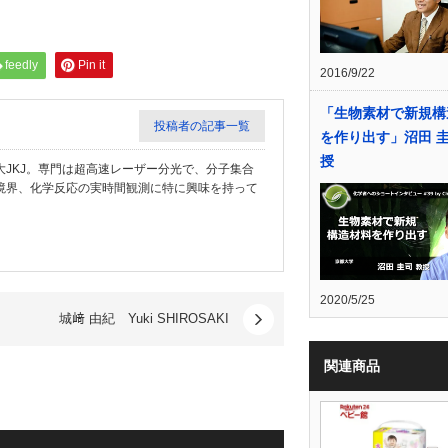
feedly
Pin it
2016/9/22
「生物素材で新規構
投稿者の記事一覧
を作り出す」沼田 圭
授
JKJ。専門は超高速レーザー分光で、分子集合
境界、化学反応の実時間観測に特に興味を持って
2020/5/25
城﨑 由紀 Yuki SHIROSAKI
関連商品