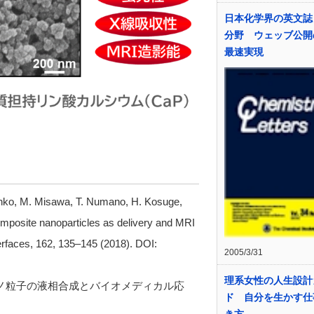
日本化学界の英文誌
分野 ウェッブ公開
最速実現
nko, M. Misawa, T. Numano, H. Kosuge,
omposite nanoparticles as delivery and MRI
erfaces, 162, 135–145 (2018). DOI:
2005/3/31
理系女性の人生設計
ムナノ粒子の液相合成とバイオメディカル応
ド 自分を生かす仕