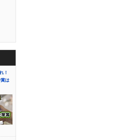
がれ！
学賞は