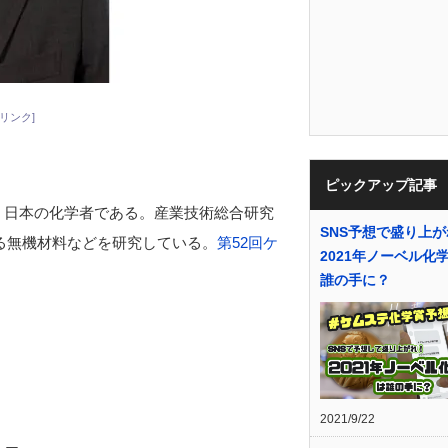
リンク]
ピックアップ記事
）は、日本の化学者である。産業技術総合研究
SNS予想で盛り上
ある無機材料などを研究している。
第52回ケ
2021年ノーベル化
誰の手に？
2021/9/22