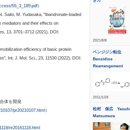
き方
_access/55_3_189.pdf
）
. Saito, M. Yudasaka, “Ibandronate-loaded
mediators and their effects on
es, 13, 3701–3712 (2021). DOI:
2021/6/8
ilization efficiency of basic protein
ベンジジン転位
”, Int. J. Mol. Sci., 23, 11530 (2022). DOI:
Benzidine
Rearrangement
）
2011/1/26
合体を開発
松村 保広 Yasuhi
20210107/pr20210107.html
）
Matsumura
61118/nr20161118.html