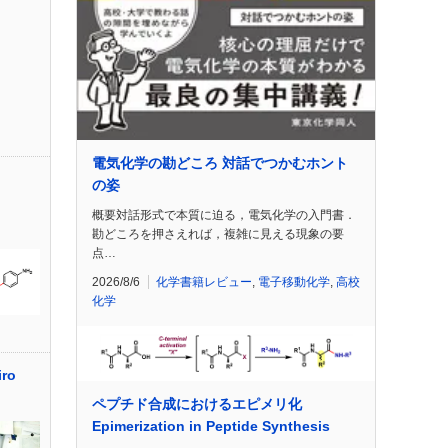
電気化学の勘どころ 対話でつかむホント
の姿
概要対話形式で本質に迫る，電気化学の入門書．
勘どころを押さえれば，複雑に見える現象の要
点…
2026/8/6
化学書籍レビュー
,
電子移動化学
,
高校
化学
ro
ペプチド合成におけるエピメリ化
Epimerization in Peptide Synthesis