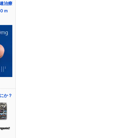
連治療
０ｍ
にか？