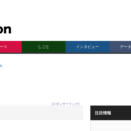
ース
しごと
インタビュー
デー
A
[スポンサーリンク]
注目情報