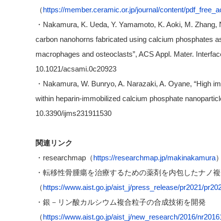
（
https://member.ceramic.or.jp/journal/content/pdf_free
・Nakamura, K. Ueda, Y. Yamamoto, K. Aoki, M. Zhang, N
carbon nanohorns fabricated using calcium phosphates as 
macrophages and osteoclasts”, ACS Appl. Mater. Interfac
10.1021/acsami.0c20923
・Nakamura, W. Bunryo, A. Narazaki, A. Oyane, “High immob
within heparin-immobilized calcium phosphate nanoparticles
10.3390/ijms231911530
関連リンク
・researchmap（
https://researchmap.jp/makinakamura
・転移性骨腫瘍を治療するための薬剤を内包したナノ複
（
https://www.aist.go.jp/aist_j/press_release/pr2021/pr
・銀－リン酸カルシウム複合粒子の合成技術を開発
（
https://www.aist.go.jp/aist_j/new_research/2016/nr201