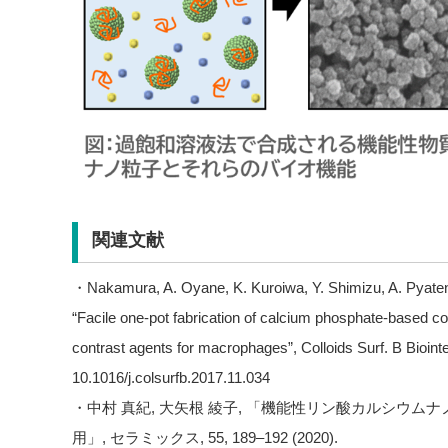
関連文献
・Nakamura, A. Oyane, K. Kuroiwa, Y. Shimizu, A. Pyate
“Facile one-pot fabrication of calcium phosphate-based c
contrast agents for macrophages”, Colloids Surf. B Bioint
10.1016/j.colsurfb.2017.11.034
・中村 真紀, 大矢根 綾子, 「機能性リン酸カルシウ
用」, セラミックス, 55, 189–192 (2020).