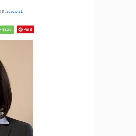
稿者:
spectol21
feedly
Pin it