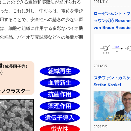
うことのできる過飽和溶液法が挙げられる
2011/11/1
った。これに対し、中村らは、電荷を帯び
ローゼンムント・フ
用することで、安全性への懸念の少ない原
ラウン反応 Rosenm
von Braun Reacti
は、細胞や組織に作用する多彩なバイオ機
化粧品、バイオ研究試薬などへの展開が期
2014/3/7
ステファン・カスケ
Stefan Kaskel
2021/9/2