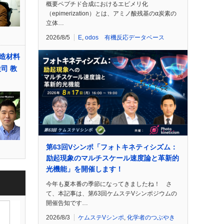
概要ペプチド合成におけるエピメリ化
（epimerization）とは、アミノ酸残基のα炭素の
立体…
2026/8/5
E
,
odos 有機反応データベース
造材料
司 教
第63回Vシンポ「フォトキネティシズム：
励起現象のマルチスケール速度論と革新的
光機能」を開催します！
今年も夏本番の季節になってきましたね！ さ
て、本記事は、第63回ケムステVシンポジウムの
開催告知です…
2026/8/3
ケムステVシンポ
,
化学者のつぶやき