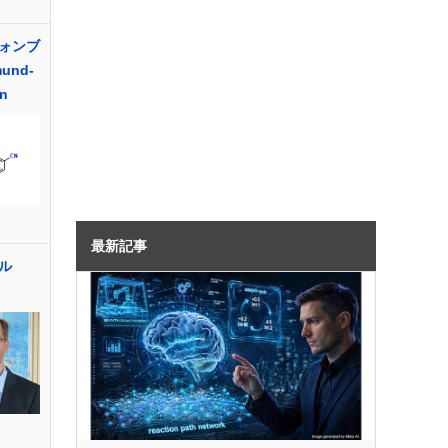
ォンブ
und-
on
最新記事
ル