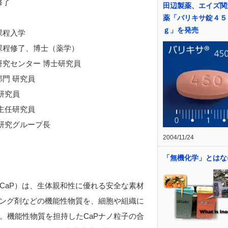
修了
田辺製薬、エイズ関
薬「バリキサ錠４５
ｇ」を発売
課程入学
課程修了、博士（薬学）
究センター 博士研究員
門 研究員
研究員
主任研究員
研究グループ長
2004/11/24
「無機化学」とはな
CaP）は、生体親和性に優れる安全な素材
ジング剤などの機能性物質を、細胞や組織に
。機能性物質を担持したCaPナノ粒子の合