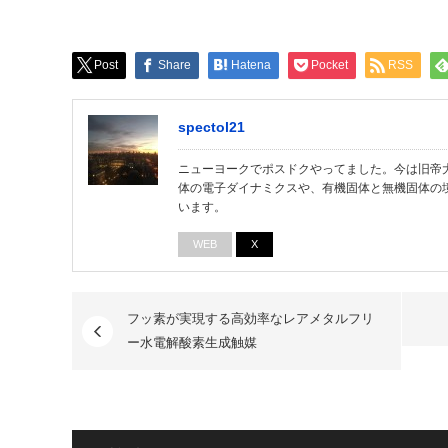
Post
Share
Hatena
Pocket
RSS
spectol21
ニューヨークでポスドクやってました。今は旧帝大
体の電子ダイナミクスや、有機固体と無機固体の
います。
WEB
X
フッ素が実現する高効率なレアメタルフリ
ー水電解酸素生成触媒