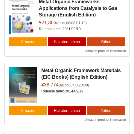
Metal-Organic Frameworks:
Applications from Catalysis to Gas
Storage (English Edition)
¥21,366
(as of 08/08 01:13)
Release date: 2011/09/19
Amazon
Rakuten Ichiba
Yahoo
Amazon product information
Metal-Organic Framework Materials
(EIC Books) (English Edition)
¥38,774
(as of 08/08 23:30)
Release date: 2014/09/19
Amazon
Rakuten Ichiba
Yahoo
Amazon product information