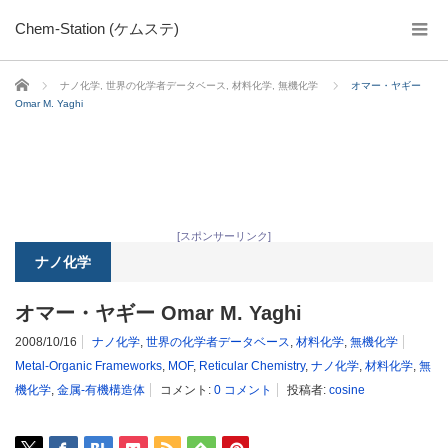
Chem-Station (ケムステ)
ホーム
ナノ化学
,
世界の化学者データベース
,
材料化学
,
無機化学
オマー・ヤギー
Omar M. Yaghi
[スポンサーリンク]
ナノ化学
オマー・ヤギー Omar M. Yaghi
2008/10/16
ナノ化学
,
世界の化学者データベース
,
材料化学
,
無機化学
Metal-Organic Frameworks
,
MOF
,
Reticular Chemistry
,
ナノ化学
,
材料化学
,
無
機化学
,
金属-有機構造体
コメント:
0 コメント
投稿者:
cosine