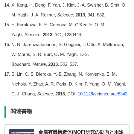
X. Kong, H. Deng, F. Yan, J. Kim, J. A. Swisher, B. Smit, O.
M. Yaghi, J. A. Reimer,
Science
,
2013
,
341
, 882.
H. Furukawa, K. E. Cordova, M. O’Keeffe, O. M.
Yaghi,
Science
,
2013
,
341
, 1230444.
N. N. Jarenwattananon, S. Gloggler, T. Otto, A. Melkonian,
W. Morris, S. R. Burt, O. M. Yaghi, L.-S.
Bouchard,
Nature
,
2013
,
502
, 537.
S. Lin, C. S. Diercks, Y.-B. Zhang, N. Kornienko, E. M.
Nichols, Y. Zhao, A. R. Paris, D. Kim, P. Yang, O. M. Yaghi,
C. J. Chang,
Science
,
2015
, DOI:
10.1126/science.aac8343
関連書籍
金属有機構造体(MOF)研究の動向と用途