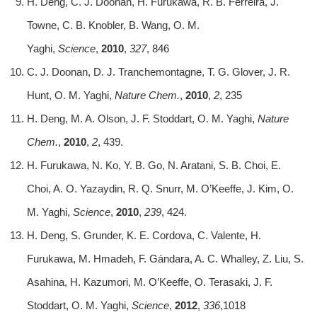
H. Deng, C. J. Doonan, H. Furukawa, R. B. Ferreira, J.
Towne, C. B. Knobler, B. Wang, O. M.
Yaghi,
Science
,
2010
,
327
, 846
C. J. Doonan, D. J. Tranchemontagne, T. G. Glover, J. R.
Hunt, O. M. Yaghi,
Nature Chem.
,
2010
,
2
, 235
H. Deng, M. A. Olson, J. F. Stoddart, O. M. Yaghi,
Nature
Chem.
,
2010
,
2
, 439.
H. Furukawa, N. Ko, Y. B. Go, N. Aratani, S. B. Choi, E.
Choi, A. O. Yazaydin, R. Q. Snurr, M. O’Keeffe, J. Kim, O.
M. Yaghi,
Science
,
2010
,
239
, 424.
H. Deng, S. Grunder, K. E. Cordova, C. Valente, H.
Furukawa, M. Hmadeh, F. Gándara, A. C. Whalley, Z. Liu, S.
Asahina, H. Kazumori, M. O’Keeffe, O. Terasaki, J. F.
Stoddart, O. M. Yaghi,
Science
,
2012
,
336
,1018