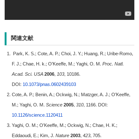
関連文献
Park, K. S.; Cote, A. P.; Choi, J. Y.; Huang, R.; Uribe-Romo,
F. J.; Chae, H. k.; O’Keeffe, M.; Yaghi, O. M.
Proc. Natl.
Acad. Sci. USA
2006
,
103
, 10186.
DOI:
10.1073/pnas.0602439103
Cote, A. P.; Benin, A.; Ockwig, N.; Matzger, A. J.; O’Keeffe,
M.; Yaghi, O. M.
Science
2005
,
310
, 1166. DOI:
10.1126/science.1120411
Yaghi, O. M.; O’Keeffe, M.; Ockwig, N.; Chae, H. K.;
Eddaoudi, E.; Kim, J.
Nature
2003
,
423
, 705.