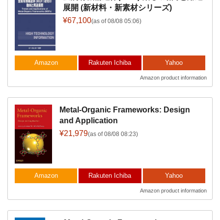
展開 (新材料・新素材シリーズ)
¥67,100
(as of 08/08 05:06)
Amazon
Rakuten Ichiba
Yahoo
Amazon product information
Metal-Organic Frameworks: Design
and Application
¥21,979
(as of 08/08 08:23)
Amazon
Rakuten Ichiba
Yahoo
Amazon product information