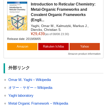
Introduction to Reticular Chemistry:
Metal-Organic Frameworks and
Covalent Organic Frameworks
(Engli...
Yaghi, Omar M., Kalmutzki, Markus J.,
Diercks, Christian S.
¥29,439
(as of 08/08 23:30)
Release date: 2019/08/05
Amazon
Rakuten Ichiba
Yahoo
Amazon product information
外部リンク
Omar M. Yaghi – Wikipedia
オマー・ヤギー – Wikipedia
Yaghi laboratory
Metal Organic Framework – Wikipedia