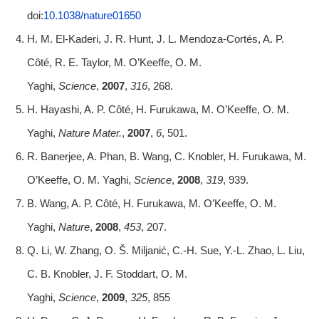
doi:
10.1038/nature01650
H. M. El-Kaderi, J. R. Hunt, J. L. Mendoza-Cortés, A. P.
Côté, R. E. Taylor, M. O’Keeffe, O. M.
Yaghi,
Science
,
2007
,
316
, 268.
H. Hayashi, A. P. Côté, H. Furukawa, M. O’Keeffe, O. M.
Yaghi,
Nature Mater.
,
2007
,
6
, 501.
R. Banerjee, A. Phan, B. Wang, C. Knobler, H. Furukawa, M.
O’Keeffe, O. M. Yaghi,
Science
,
2008
,
319
, 939.
B. Wang, A. P. Côté, H. Furukawa, M. O’Keeffe, O. M.
Yaghi,
Nature
,
2008
,
453
, 207.
Q. Li, W. Zhang, O. Š. Miljanić, C.-H. Sue, Y.-L. Zhao, L. Liu,
C. B. Knobler, J. F. Stoddart, O. M.
Yaghi,
Science
,
2009
,
325
, 855