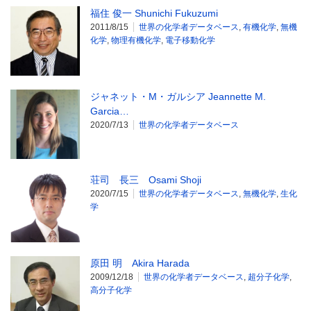
福住 俊一 Shunichi Fukuzumi
2011/8/15
世界の化学者データベース
,
有機化学
,
無機
化学
,
物理有機化学
,
電子移動化学
ジャネット・M・ガルシア Jeannette M.
Garcia…
2020/7/13
世界の化学者データベース
荘司 長三 Osami Shoji
2020/7/15
世界の化学者データベース
,
無機化学
,
生化
学
原田 明 Akira Harada
2009/12/18
世界の化学者データベース
,
超分子化学
,
高分子化学