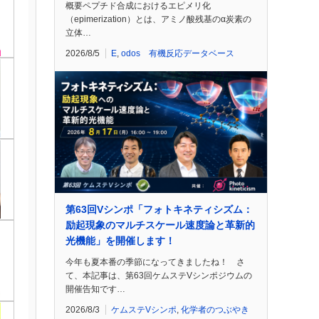
概要ペプチド合成におけるエピメリ化
（epimerization）とは、アミノ酸残基のα炭素の
立体…
2026/8/5
E
,
odos 有機反応データベース
第63回Vシンポ「フォトキネティシズム：
励起現象のマルチスケール速度論と革新的
光機能」を開催します！
今年も夏本番の季節になってきましたね！ さ
て、本記事は、第63回ケムステVシンポジウムの
開催告知です…
2026/8/3
ケムステVシンポ
,
化学者のつぶやき