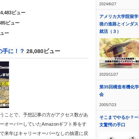
2024/6/27
24,483ビュー
アメリカ大学院留学
,385ビュー
後の進路とインダス
就活（３）
ビュー
の手に！？
28,080ビュー
2020/11/27
第35回構造有機化
会
2005/7/23
うことで、予想記事の方がアクセス数があ
そこまでやるか？ー
オーバーしていたAmazonギフト券をす
文驚愕の手口
で来年はキャリーオーバーなしの抽選に戻