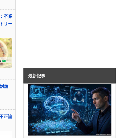
：卒業
トリー
最新記事
学討論
不正論