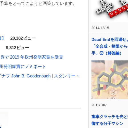
予算をとってこようと画策しています。
2014/12/15
版】
20,382ビュー
Dead Endを回避
「全合成・極限から
！
9,312ビュー
手」②（解答編）
で 2019 年欧州発明家賞を受賞
州発明家賞にノミネート
John B. Goodenough
|
スタンリー・
2011/10/7
歯車クラッチを光と
御する分子マシン