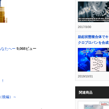
2017/3/30
励起状態複合体でキ
クロプロパンを合成
あなたへー
9,068ビュー
2019/10/31
う！
関連商品
（後編）～