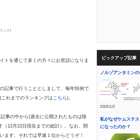
リンク]
ピックアップ記事
イトを通じて多くの方々にお世話になりま
ノルゾアンタミンの
の記事で行うこととしまして、毎年恒例で
(これまでのランキングは
こちら
)。
2005/1/2
全記事の中から(過去に公開されたものは除
私がなぜケムステス
す（12月22日現在までの総計）。なお、関
になったのか？
います。それでは早速１位からどうぞ！