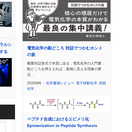
ラルシ
電気化学の勘どころ 対話でつかむホント
する
の姿
概要対話形式で本質に迫る，電気化学の入門書．
勘どころを押さえれば，複雑に見える現象の要
点…
2026/8/6
化学書籍レビュー
,
電子移動化学
,
高校
化学
ペプチド合成におけるエピメリ化
Epimerization in Peptide Synthesis