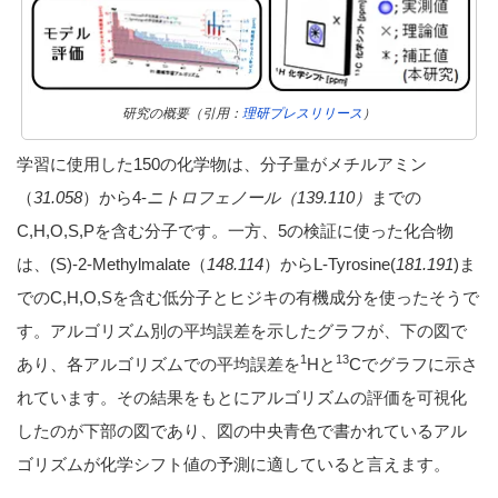
研究の概要（引用：
理研プレスリリース
）
学習に使用した150の化学物は、分子量がメチルアミン
（
31.058
）から4-
ニトロフェノール（139.110）
までの
C,H,O,S,Pを含む分子です。一方、5の検証に使った化合物
は、(S)-2-Methylmalate（
148.114
）からL-Tyrosine(
181.191
)ま
でのC,H,O,Sを含む低分子とヒジキの有機成分を使ったそうで
す。アルゴリズム別の平均誤差を示したグラフが、下の図で
1
13
あり、各アルゴリズムでの平均誤差を
Hと
Cでグラフに示さ
れています。その結果をもとにアルゴリズムの評価を可視化
したのが下部の図であり、図の中央青色で書かれているアル
ゴリズムが化学シフト値の予測に適していると言えます。