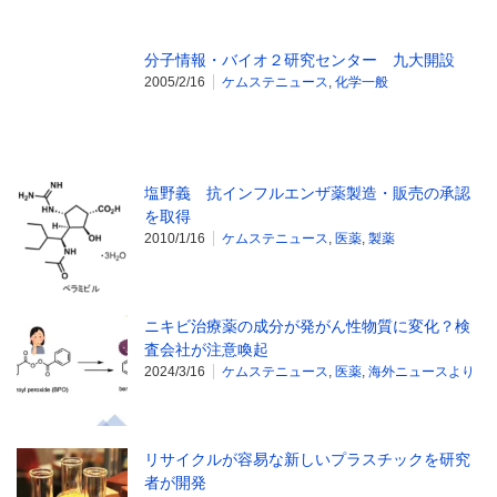
分子情報・バイオ２研究センター 九大開設
2005/2/16
ケムステニュース
,
化学一般
塩野義 抗インフルエンザ薬製造・販売の承認
を取得
2010/1/16
ケムステニュース
,
医薬
,
製薬
ニキビ治療薬の成分が発がん性物質に変化？検
査会社が注意喚起
2024/3/16
ケムステニュース
,
医薬
,
海外ニュースより
リサイクルが容易な新しいプラスチックを研究
者が開発