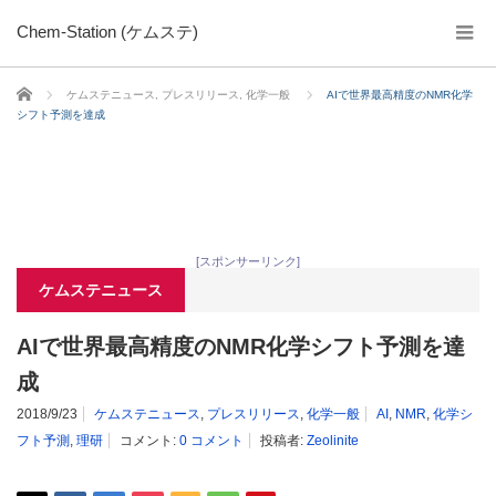
Chem-Station (ケムステ)
ホーム
ケムステニュース
,
プレスリリース
,
化学一般
AIで世界最高精度のNMR化学
シフト予測を達成
[スポンサーリンク]
ケムステニュース
AIで世界最高精度のNMR化学シフト予測を達
成
2018/9/23
ケムステニュース
,
プレスリリース
,
化学一般
AI
,
NMR
,
化学シ
フト予測
,
理研
コメント:
0 コメント
投稿者:
Zeolinite