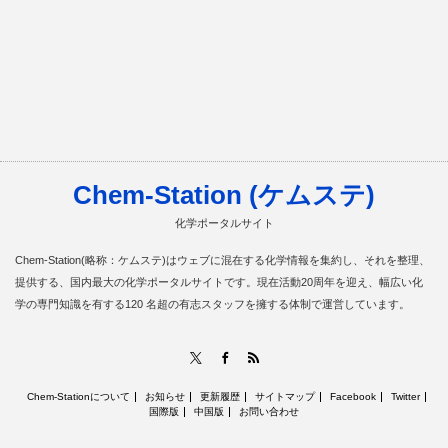
Chem-Station (ケムステ)
化学ポータルサイト
Chem-Station(略称：ケムステ)はウェブに混在する化学情報を集約し、それを整理、
提供する、国内最大の化学ポータルサイトです。現在活動20周年を迎え、幅広い化
学の専門知識を有する120 名超の有志スタッフを擁する体制で運営しています。
RSS
X
Facebook
Chem-Stationについて
お知らせ
更新履歴
サイトマップ
Facebook
Twitter
国際版
中国版
お問い合わせ