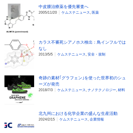
中皮腫治療薬を優先審査へ
2005/11/20
ケムステニュース
,
医薬
カラス不審死シアノホス検出：鳥インフルでは
なし
2013/5/5
ケムステニュース
,
安全・規制
奇跡の素材｢グラフェン｣を使った世界初のシュ
ーズが発売
2018/7/3
ケムステニュース
,
ナノテクノロジー
,
材料
北九州における化学企業の盛んな生産活動
2024/2/15
ケムステニュース
,
企業情報