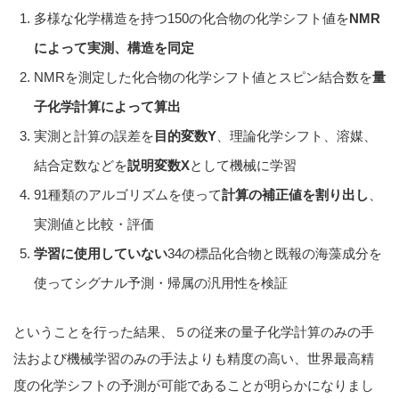
多様な化学構造を持つ150の化合物の化学シフト値を
NMR
によって実測、構造を同定
NMRを測定した化合物の化学シフト値とスピン結合数を
量
子化学計算によって算出
実測と計算の誤差を
目的変数Y
、理論化学シフト、溶媒、
結合定数などを
説明変数X
として機械に学習
91種類のアルゴリズムを使って
計算の補正値を割り出し
、
実測値と比較・評価
学習に使用していない
34の標品化合物と既報の海藻成分を
使ってシグナル予測・帰属の汎用性を検証
ということを行った結果、５の従来の量子化学計算のみの手
法および機械学習のみの手法よりも精度の高い、世界最高精
度の化学シフトの予測が可能であることが明らかになりまし