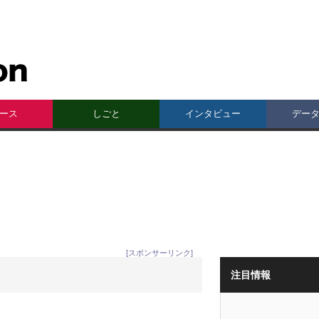
ース
しごと
インタビュー
デー
[スポンサーリンク]
注目情報