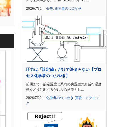
チで未来を創る」 日時2026年11月11日…
2026/7/31
会告
,
化学者のつぶやき
圧力は「設定値」だけで決まらない【プロ
セス化学者のつぶやき】
前回まで1. 設定温度と系内の実温度のお話2. 温度
値をどう判断するか3. 反応操作をし…
2026/7/30
化学者のつぶやき
,
実験・テクニッ
ク