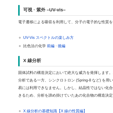
可視 · 紫外 –UV-vis–
電子遷移による吸収を利用して、分子の電子的な性質を
UV-Vis スペクトルの楽しみ方
比色法の化学
前編
·
後編
X 線分析
固体試料の構造決定において絶大な威力を発揮します。X
分析である一方、シンクロトロン (Spring-8 など) を用いた
易には利用できなません。しかし、結晶性ではない化合
きるため、分析を諦め掛けていたあの化合物の構造決定
X 線分析の基礎知識【X 線の性質編】