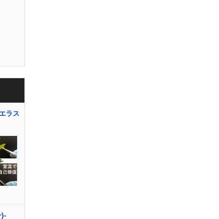
エラス
+)-