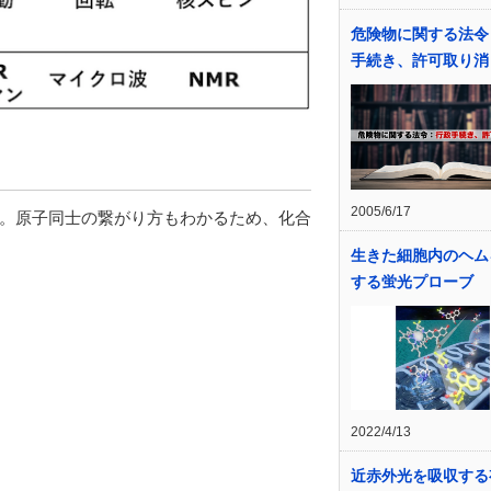
危険物に関する法令
手続き、許可取り消
2005/6/17
。原子同士の繋がり方もわかるため、化合
生きた細胞内のヘム
する蛍光プローブ
2022/4/13
」
近赤外光を吸収する