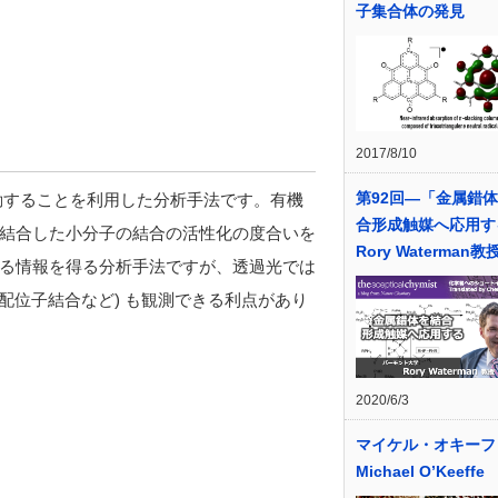
子集合体の発見
2017/8/10
第92回―「金属錯
動することを利用した分析手法です。有機
合形成触媒へ応用す
結合した小分子の結合の活性化の度合いを
Rory Waterman教
る情報を得る分析手法ですが、透過光では
配位子結合など) も観測できる利点があり
2020/6/3
マイケル・オキーフ
Michael O’Keeffe