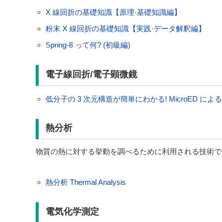
X 線回折の基礎知識【原理·基礎知識編】
粉末 X 線回折の基礎知識【実践·データ解釈編】
Spring-8 って何? (初級編)
電子線回折/電子顕微鏡
低分子の 3 次元構造が簡単にわかる! MicroED に
熱分析
物質の熱に対する挙動を調べるために利用される技術で
熱分析 Thermal Analysis
電気化学測定