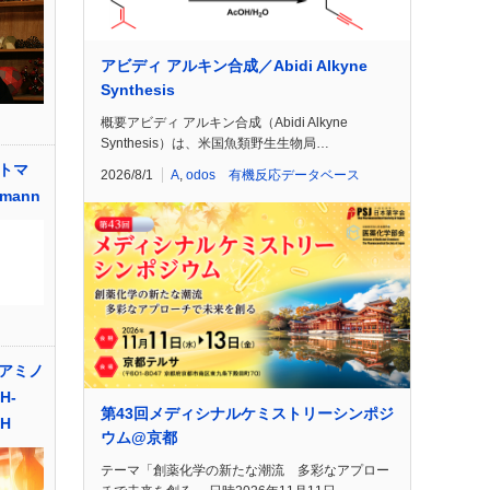
アビディ アルキン合成／Abidi Alkyne
Synthesis
概要アビディ アルキン合成（Abidi Alkyne
Synthesis）は、米国魚類野生生物局…
トマ
2026/8/1
A
,
odos 有機反応データベース
tmann
アミノ
H-
第43回メディシナルケミストリーシンポジ
OH
ウム@京都
テーマ「創薬化学の新たな潮流 多彩なアプロー