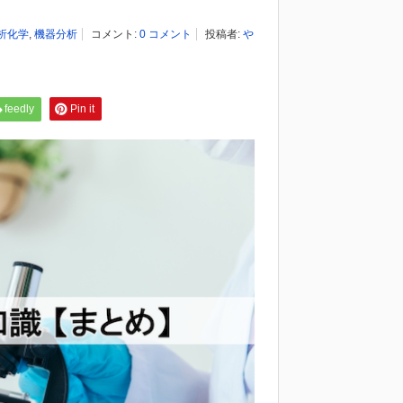
析化学
,
機器分析
コメント:
0 コメント
投稿者:
や
feedly
Pin it