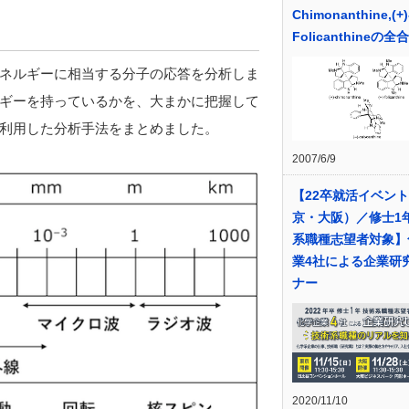
Chimonanthine,(+)
Folicanthineの全
ネルギーに相当する分子の応答を分析しま
ギーを持っているかを、大まかに把握して
利用した分析手法をまとめました。
2007/6/9
【22卒就活イベン
京・大阪）／修士1年
系職種志望者対象】
業4社による企業研
ナー
2020/11/10