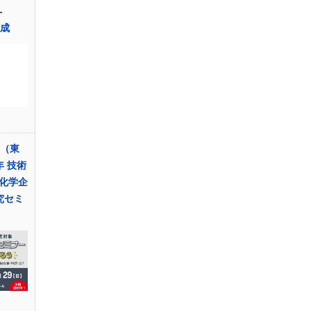
-
合成
ト（東
 技術
化学企
究セミ