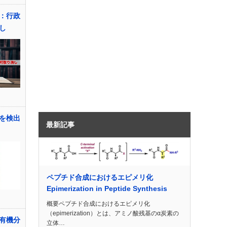
：行政
し
を検出
最新記事
ペプチド合成におけるエピメリ化
Epimerization in Peptide Synthesis
概要ペプチド合成におけるエピメリ化
（epimerization）とは、アミノ酸残基のα炭素の
有機分
立体…