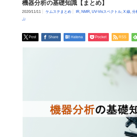
機器分析の基礎知識【まとめ】
2020/11/11
ケムステまとめ
IR
,
NMR
,
UV-Visスペクトル
,
X 線
,
分
ぶ
Post
Share
Hatena
Pocket
RSS