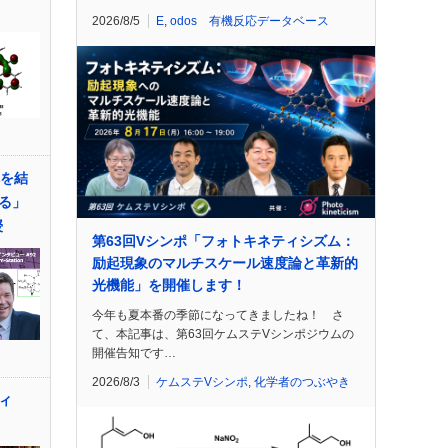
2026/8/5
E
,
odos 有機反応データベース
体を結
る」
授
第63回Vシンポ「フォトキネティシズム：
励起現象のマルチスケール速度論と革新的
光機能」を開催します！
今年も夏本番の季節になってきましたね！ さ
て、本記事は、第63回ケムステVシンポジウムの
開催告知です…
2026/8/3
ケムステVシンポ
,
化学者のつぶやき
ィ