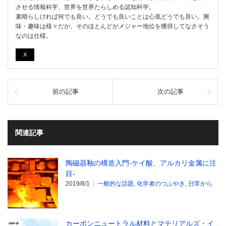
させる情報科学、世界を世界たらしめる認知科学。
素晴らしければ何でも良い。どうでも良いことは心底どうでも良い。興
味・趣味は様々だが、そのほとんどがメジャー地位を獲得してなさそう
なのは仕様。
X
前の記事
次の記事
関連記事
陶磁器釉の構造入門-ケイ酸、アルカリ金属に注
目-
2019/8/1
一般的な話題
,
化学者のつぶやき
,
日常から
カーボンニュートラル材料とマテリアルズ・イ