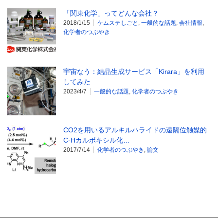
「関東化学」ってどんな会社？
2018/1/15
ケムステしごと
,
一般的な話題
,
会社情報
,
化学者のつぶやき
宇宙なう：結晶生成サービス「Kirara」を利用
してみた
2023/4/7
一般的な話題
,
化学者のつぶやき
CO2を用いるアルキルハライドの遠隔位触媒的
C-Hカルボキシル化…
2017/7/14
化学者のつぶやき
,
論文