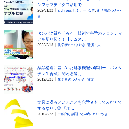
ンフォマティクス活用で…
2024/1/22
archives
,
セミナー
,
会告
,
化学者のつぶや
き
タンパク質を「みる」技術で科学のフロンティ
アを切り拓く！【ケムス…
2022/2/18
化学者のつぶやき
,
講演・人
結晶構造に基づいた酵素機能の解明ーロバスタ
チン生合成に関わる還元…
2012/8/21
化学者のつぶやき
,
論文
文具に凝るといふことを化学者もしてみむとて
するなり : ② 「ポ…
2010/8/23
一般的な話題
,
化学者のつぶやき