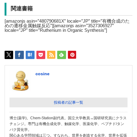
関連書籍
[amazonjs asin=”480790681X” locale=”JP” title=”有機合成のた
めの遷移金属触媒反応”][amazonjs asin=”3527306927″
locale=”JP” title=”Ruthenium in Organic Synthesis”]
cosine
投稿者の記事一覧
博士(薬学)。Chem-Station副代表。国立大学教員→国研研究員にクラス
チェンジ。専門は有機合成化学、触媒化学、医薬化学、ペプチド/タン
パク質化学。
関心ある学問領域は三つ。すなわち、世界を創造する化学、世界を拡張