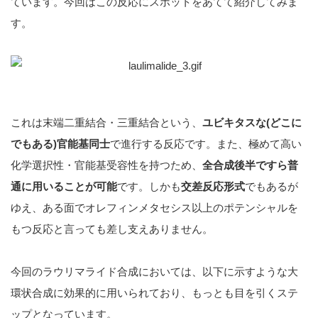
ています。今回はこの反応にスポットをあてて紹介してみま
す。
これは末端二重結合・三重結合という、
ユビキタスな(どこに
でもある)官能基同士
で進行する反応です。また、極めて高い
化学選択性・官能基受容性を持つため、
全合成後半ですら普
通に用いることが可能
です。しかも
交差反応形式
でもあるが
ゆえ、ある面でオレフィンメタセシス以上のポテンシャルを
もつ反応と言っても差し支えありません。
今回のラウリマライド合成においては、以下に示すような大
環状合成に効果的に用いられており、もっとも目を引くステ
ップとなっています。