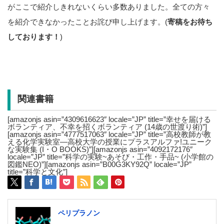
がここで紹介しきれないくらい多数ありました。全ての方々
を紹介できなかったことお詫び申し上げます。(
寄稿をお待ち
しております！
)
関連書籍
[amazonjs asin=”4309616623″ locale=”JP” title=”幸せを届ける
ボランティア、不幸を招くボランティア (14歳の世渡り術)”]
[amazonjs asin=”4777517063″ locale=”JP” title=”高校教師が教
える化学実験室―高校大学の授業にプラスアルファ!ユニーク
な実験集 (I・O BOOKS)”][amazonjs asin=”4092172176″
locale=”JP” title=”科学の実験~あそび・工作・手品~ (小学館の
図鑑NEO)”][amazonjs asin=”B00G3KY92Q” locale=”JP”
title=”科学と文化”]
ペリプラノン