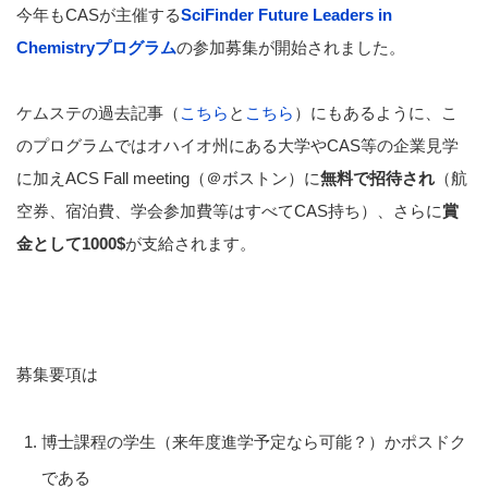
今年もCASが主催する
SciFinder Future Leaders in
Chemistryプログラム
の参加募集が開始されました。
ケムステの過去記事（
こちら
と
こちら
）にもあるように、こ
のプログラムではオハイオ州にある大学やCAS等の企業見学
に加えACS Fall meeting（＠ボストン）に
無料で招待され
（航
空券、宿泊費、学会参加費等はすべてCAS持ち）、さらに
賞
金として1000$
が支給されます。
募集要項は
博士課程の学生（来年度進学予定なら可能？）かポスドク
である