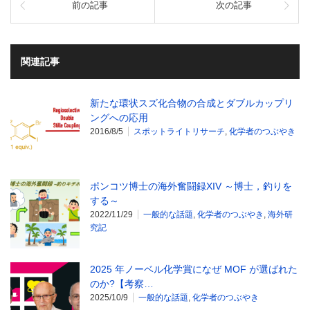
前の記事
次の記事
関連記事
新たな環状スズ化合物の合成とダブルカップリ
ングへの応用
2016/8/5
スポットライトリサーチ
,
化学者のつぶやき
ポンコツ博士の海外奮闘録XIV ～博士，釣りを
する～
2022/11/29
一般的な話題
,
化学者のつぶやき
,
海外研
究記
2025 年ノーベル化学賞になぜ MOF が選ばれた
のか?【考察…
2025/10/9
一般的な話題
,
化学者のつぶやき