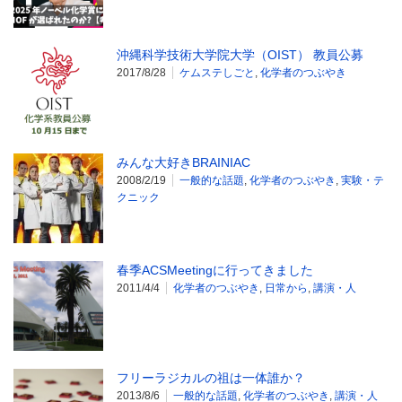
沖縄科学技術大学院大学（OIST） 教員公募
2017/8/28
ケムステしごと
,
化学者のつぶやき
みんな大好きBRAINIAC
2008/2/19
一般的な話題
,
化学者のつぶやき
,
実験・テ
クニック
春季ACSMeetingに行ってきました
2011/4/4
化学者のつぶやき
,
日常から
,
講演・人
フリーラジカルの祖は一体誰か？
2013/8/6
一般的な話題
,
化学者のつぶやき
,
講演・人