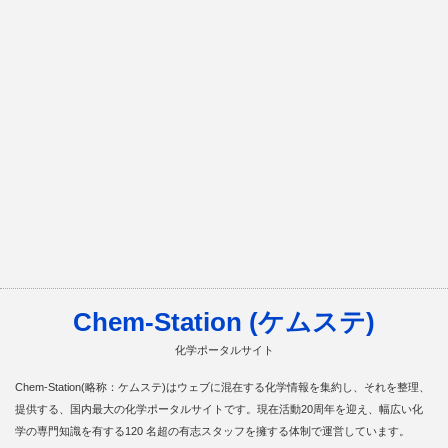
Chem-Station (ケムステ)
化学ポータルサイト
Chem-Station(略称：ケムステ)はウェブに混在する化学情報を集約し、それを整理、
提供する、国内最大の化学ポータルサイトです。現在活動20周年を迎え、幅広い化
学の専門知識を有する120 名超の有志スタッフを擁する体制で運営しています。