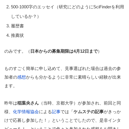
500-1000字のエッセイ（研究にどのようにSciFinderを利用
しているか？）
履歴書
推薦状
のみです。（
日本からの募集期限は4月12日まで
）
ものすごく簡単に申し込めて、見事選ばれた場合は過去の参
加者の
感想
からも分かるように非常に素晴らしい経験が出来
ます。
昨年は
稲葉央さん
（当時、京都大学）が参加され、前回と同
様、
化学情報協会
による
記事
では「
ケムステの記事
がきっか
けで応募し参加した！」ということでしたので、是非インタ
ビューを！、ということで色々と参加された感想をお聞きし