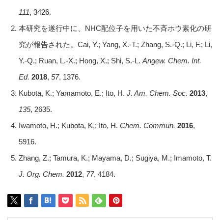
111
, 3426.
本研究を遂行中に、NHC配位子を用いた不斉ホウ素化の研
究が報告された。Cai, Y.; Yang, X.-T.; Zhang, S.-Q.; Li, F.; Li,
Y.-Q.; Ruan, L.-X.; Hong, X.; Shi, S.-L.
Angew. Chem. Int.
Ed.
2018
,
57
, 1376.
Kubota, K.; Yamamoto, E.; Ito, H.
J. Am.
Chem. Soc.
2013
,
135
, 2635.
Iwamoto, H.; Kubota, K.; Ito, H.
Chem. Commun.
2016
,
5916.
Zhang, Z.; Tamura, K.; Mayama, D.; Sugiya, M.; Imamoto, T.
J. Org. Chem.
2012
,
77
, 4184.