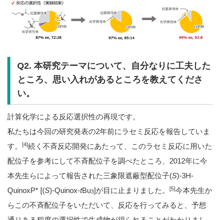
Q2. 本研究テーマについて、自分なりに工夫した
ところ、思い入れがあるところを教えてくださ
い。
計算化学による反応選択性の再現です。
私たちは今回の研究発表の2年前にラセミ反応を報告していま
[4]
す。
続く不斉反応開発にあたって、このラセミ反応に用いた
配位子を参考にして不斉配位子を調べたところ、2012年に今
本先生らによって報告された三象限遮蔽型配位子(
S
)-3H-
[5]
QuinoxP* [(
S
)-Quinox-
t
Bu
]が目に止まりました。
今本先生か
3
らこの不斉配位子をいただいて、反応を行ってみると、予想
通りある程度の選択性で生成物が得られることがわかりまし