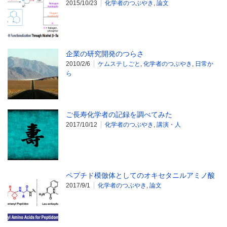
2015/10/23
化学者のつぶやき
,
論文
企業の研究開発のつらさ
2010/2/6
ケムステしごと
,
化学者のつぶやき
,
日常か
ら
ご長寿化学者の記録を調べてみた
2017/10/12
化学者のつぶやき
,
講演・人
ペプチド模倣体としてのオキセタニルアミノ酸
2017/9/1
化学者のつぶやき
,
論文