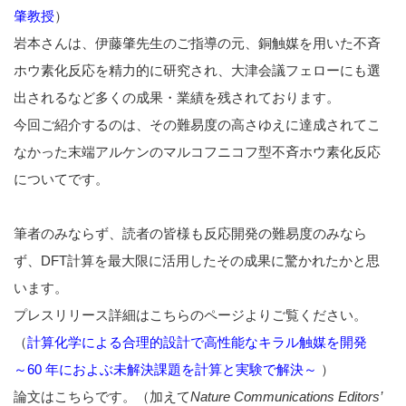
肇教授
）
岩本さんは、伊藤肇先生のご指導の元、銅触媒を用いた不斉
ホウ素化反応を精力的に研究され、大津会議フェローにも選
出されるなど多くの成果・業績を残されております。
今回ご紹介するのは、その難易度の高さゆえに達成されてこ
なかった末端アルケンのマルコフニコフ型不斉ホウ素化反応
についてです。
筆者のみならず、読者の皆様も反応開発の難易度のみなら
ず、DFT計算を最大限に活用したその成果に驚かれたかと思
います。
プレスリリース詳細はこちらのページよりご覧ください。
（
計算化学による合理的設計で高性能なキラル触媒を開発
～60 年におよぶ未解決課題を計算と実験で解決～
）
論文はこちらです。（加えて
Nature Communications Editors’