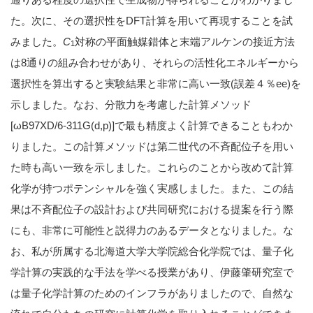
た。次に、その選択性をDFT計算を用いて再現することを試
みました。
C
対称の平面触媒錯体と末端アルケンの接近方法
1
は8通りの組み合わせがあり、それらの活性化エネルギーから
選択性を算出すると実験結果と非常に高い一致(誤差４％ee)を
示しました。なお、分散力を考慮した計算メソッド
[ωB97XD/6-311G(d,p)]で最も精度よく計算できることもわか
りました。この計算メソッドは第二世代の不斉配位子を用い
た時も高い一致を示しました。これらのことから改めて計算
化学が持つポテンシャルを強く実感しました。また、この結
果は不斉配位子の設計および共同研究における提案を行う際
にも、非常に可能性と説得力のあるデータとなりました。な
お、私が所属する北海道大学大学院総合化学院では、量子化
学計算の実践的な手法を学べる授業があり、伊藤肇研究室で
は量子化学計算のためのインフラがありましたので、自然な