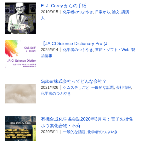
E. J. Corey からの手紙
2010/9/15
化学者のつぶやき
,
日常から
,
論文
,
講演・
人
【JAICI Science Dictionary Pro (J…
2025/5/14
化学者のつぶやき
,
書籍・ソフト・Web
,
製
品情報
Spiber株式会社ってどんな会社？
2021/4/26
ケムステしごと
,
一般的な話題
,
会社情報
,
化学者のつぶやき
有機合成化学協会誌2020年3月号：電子欠損性
ホウ素化合物・不斉…
2020/3/11
一般的な話題
,
化学者のつぶやき