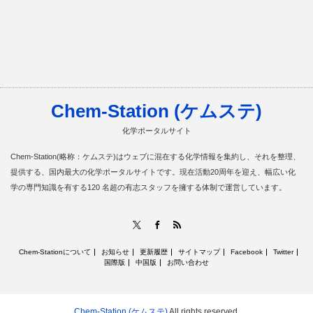
Chem-Station (ケムステ)
化学ポータルサイト
Chem-Station(略称：ケムステ)はウェブに混在する化学情報を集約し、それを整理、
提供する、国内最大の化学ポータルサイトです。現在活動20周年を迎え、幅広い化
学の専門知識を有する120 名超の有志スタッフを擁する体制で運営しています。
RSS
X
Facebook
Chem-Stationについて
お知らせ
更新履歴
サイトマップ
Facebook
Twitter
国際版
中国版
お問い合わせ
Chem-Station (ケムステ)
All rights reserved.