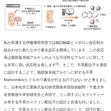
私が所属する伊藤肇研究室では銅(I)触媒とジボロン反応剤を
組みわせた新たなホウ素化反応を開発しています。この反応
系は脂肪族末端アルケンのような不活性なアルケンに対して
[3]
も非常に高い反応性を有します
。そこで、不斉配位子を適切
に設計することで、脂肪族末端アルケンに対する不斉
Markovnikovヒドロホウ素化が行えるのではないかと考えまし
た。日本化学工業株式会社研究開発本部技術顧問・千葉大学
名誉教授今本恒雄先生と共同で、リン原子上にキラリティー
を有する不斉ホスフィン配位子の設計と合成を行いました。
ここで、不斉ホスフィン配位子の設計法として、DFT計算に