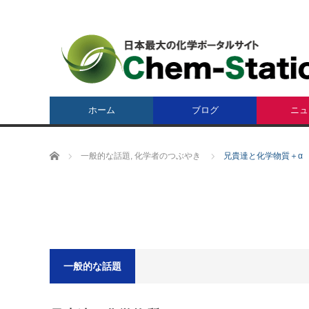
ホーム
ブログ
ニュ
ホーム
一般的な話題
,
化学者のつぶやき
兄貴達と化学物質＋α
一般的な話題