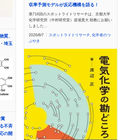
収率予測モデルが反応機構を語る！
第716回のスポットライトリサーチは、京都大学
化学研究所（中村研究室）道場貴大 助教にお願い
しました…
2026/8/7
スポットライトリサーチ
,
化学者のつ
物質、
ぶやき
・埼玉
学賞
る不斉
応の開