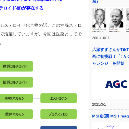
発』
テロイド核)が存在する
るステロイド化合物の話。この性腺ステロ
で活躍していますが、今回は医薬としてで
2001/10/11
。
広瀬すずさんがTikT
画に初挑戦！「#Ａ
ャレンジ」を開始
2021/3/1
MSH試薬 MSH reag