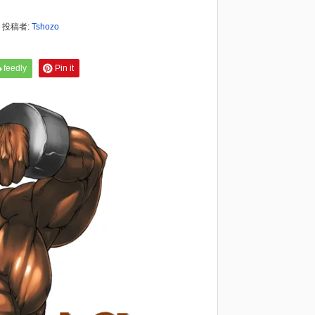
投稿者:
Tshozo
feedly
Pin it