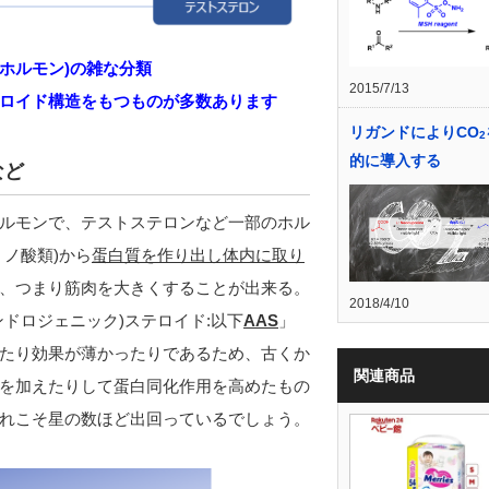
ホルモン)の雑な分類
2015/7/13
ロイド構造をもつものが多数あります
リガンドによりCO
2
的に導入する
など
ルモンで、テストステロンなど一部のホル
ノ酸類)から
蛋白質を作り出し体内に取り
、つまり筋肉を大きくすることが出来る。
2018/4/10
ドロジェニック)ステロイド:以下
AAS
」
たり効果が薄かったりであるため、古くか
関連商品
を加えたりして蛋白同化作用を高めたもの
れこそ星の数ほど出回っているでしょう。