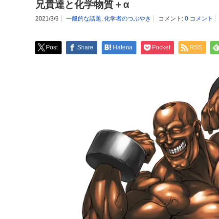
兄貴達と化学物質＋α
2021/3/9
一般的な話題
,
化学者のつぶやき
コメント:
0 コメント
Post
Share
Hatena
Pocket
RSS