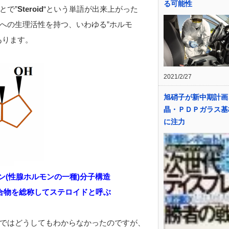
る可能性
とで”
Steroid
“という単語が出来上がった
への生理活性を持つ、いわゆる”ホルモ
あります。
2021/2/27
旭硝子が新中期計画
晶・ＰＤＰガラス基
に注力
ン(性腺ホルモンの一種)分子構造
合物を総称して
ステロイドと呼ぶ
ルではどうしてもわからなかったのですが、