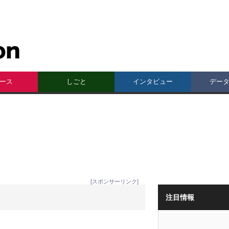
ース
しごと
インタビュー
デー
[スポンサーリンク]
注目情報