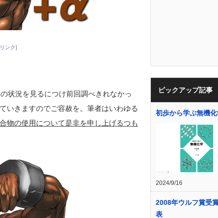
リンク]
ピックアップ記事
今の状況を見るにつけ前回調べきれなかっ
ていきますのでご容赦を。筆者はいわゆる
初歩から学ぶ無機化
合物の使用について是非を申し上げるつも
2024/9/16
2008年ウルフ賞受
表