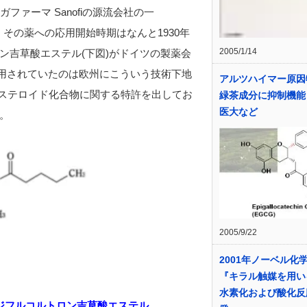
ファーマ Sanofiの源流会社の一
sselです。その薬への応用開始時期はなんと1930年
2005/1/14
ン吉草酸エステル(下図)がドイツの製薬会
れ有効活用されていたのは欧州にこういう技術下地
アルツハイマー原因
ngもステロイド化合物に関する特許を出してお
緑茶成分に抑制機能
医大など
。
2005/9/22
2001年ノーベル化
『キラル触媒を用い
水素化および酸化反
ジフルコルトロン吉草酸エステル