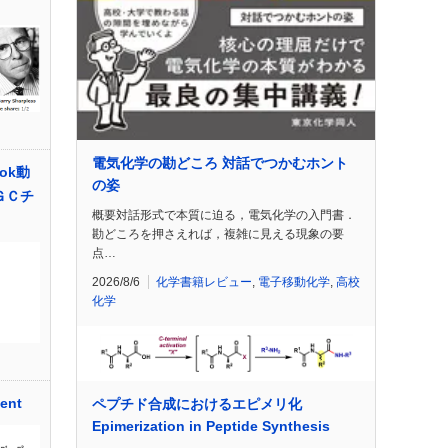
電気化学の勘どころ 対話でつかむホント
ok動
の姿
ＧＣチ
概要対話形式で本質に迫る，電気化学の入門書．
勘どころを押さえれば，複雑に見える現象の要
点…
2026/8/6
化学書籍レビュー
,
電子移動化学
,
高校
化学
ent
ペプチド合成におけるエピメリ化
Epimerization in Peptide Synthesis