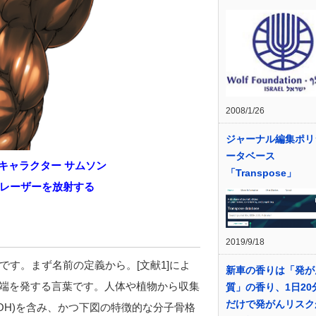
2008/1/26
ジャーナル編集ポリ
ータベース
キャラクター
サムソン
「Transpose」
レーザーを放射する
2019/9/18
す。まず名前の定義から。[文献1]によ
新車の香りは「発が
”に端を発する言葉です。人体や植物から収集
質」の香り、1日20
だけで発がんリスク
OH)を含み、かつ下図の特徴的な分子骨格