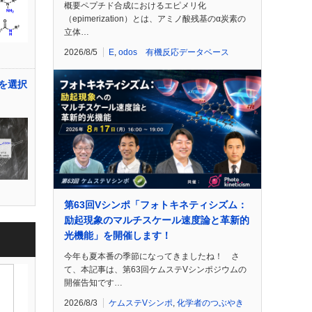
概要ペプチド合成におけるエピメリ化
（epimerization）とは、アミノ酸残基のα炭素の
立体…
2026/8/5
E
,
odos 有機反応データベース
を選択
第63回Vシンポ「フォトキネティシズム：
励起現象のマルチスケール速度論と革新的
光機能」を開催します！
今年も夏本番の季節になってきましたね！ さ
て、本記事は、第63回ケムステVシンポジウムの
開催告知です…
2026/8/3
ケムステVシンポ
,
化学者のつぶやき