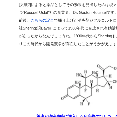
[文献2]によると薬品としてその効果を見出したのは現メガ
つ”Roussel Uclaf”社の創業者、Dr. Gaston Rou
前後。
こちらの記事
で採り上げた消炎剤ジフルコルトロ
社Shering(現Bayer)によって1960年代に合成さ
があったからなんでしょうね。1930年代からSherri
りこの時代から開発競争が存在したことがうかがえます
筆者が痔疾患時に注入した化合物のひとつ、