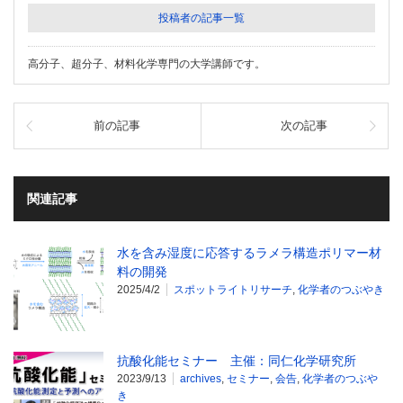
投稿者の記事一覧
高分子、超分子、材料化学専門の大学講師です。
前の記事
次の記事
関連記事
水を含み湿度に応答するラメラ構造ポリマー材
料の開発
2025/4/2
スポットライトリサーチ
,
化学者のつぶやき
抗酸化能セミナー 主催：同仁化学研究所
2023/9/13
archives
,
セミナー
,
会告
,
化学者のつぶや
き