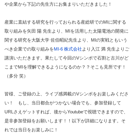
や企業から下記の先生方にお集まりいただきました！
産業に直結する研究を行っておられる産総研でのMIに関する
取り組みを矢田 陽 先生より、MIを活用した太陽電池の開発に
関する研究を大阪大学 佐伯昭紀先生より、MIの実戦ともいう
べき企業での取り組みを
MI-6 株式会社
より入江 満 先生よりご
講演いただきます。果たして今回のVシンポで石割と古川がど
こまでMIを理解できるようになるのか？？そこも見所です！
（多分 笑）
皆様、ご登録の上、ライブ感満載のVシンポをお楽しみくださ
い！ もし、当日都合がつかない場合でも、参加登録して
URLさえゲットすれば、後からYoutubeで視聴できますので、
是非参加登録をお願いします！！以下が詳細になります。そ
れでは当日をお楽しみに！