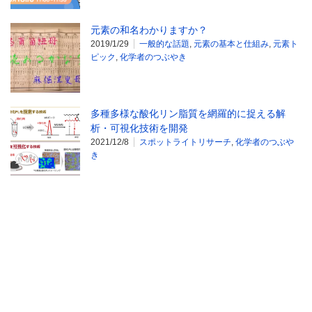
元素の和名わかりますか？
2019/1/29
一般的な話題
,
元素の基本と仕組み
,
元素ト
ピック
,
化学者のつぶやき
多種多様な酸化リン脂質を網羅的に捉える解
析・可視化技術を開発
2021/12/8
スポットライトリサーチ
,
化学者のつぶや
き