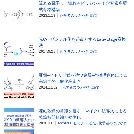
流れる電子ッ！壊れるピリジンッ！含窒素多環
式骨格構築！
2023/1/13
化学者のつぶやき
,
論文
光C-Hザンチル化を起点とするLate-Stage変換
法
2017/9/21
化学者のつぶやき
,
論文
亜鉛–ヒドリド種を持つ金属–有機構造体による
高温での二酸化炭素回…
2024/12/12
化学者のつぶやき
,
論文
凍結乾燥の常識を覆す！マイクロ波導入による
乾燥時間短縮と効率化
2026/3/6
archives
,
セミナー
,
会告
,
化学者のつぶやき