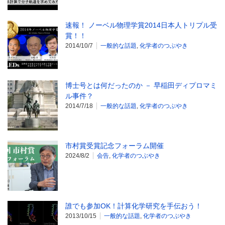
速報！ ノーベル物理学賞2014日本人トリプル受
賞！！
2014/10/7
一般的な話題
,
化学者のつぶやき
博士号とは何だったのか － 早稲田ディプロマミ
ル事件？
2014/7/18
一般的な話題
,
化学者のつぶやき
市村賞受賞記念フォーラム開催
2024/8/2
会告
,
化学者のつぶやき
誰でも参加OK！計算化学研究を手伝おう！
2013/10/15
一般的な話題
,
化学者のつぶやき