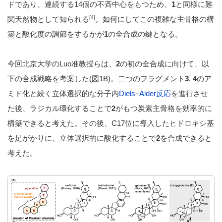
ドであり、連続する14個の不斉中心をもつため、
1
と同様に難
[4]
関天然物として知られる
。如何にしてこの複雑な主骨格の構
築と酸化度の調節をするかが
1
の全合成の鍵となる。
今回北京大学のLuo准教授らは、
2
の初の全合成に向けて、以
下の合成戦略を考案した(図1B)。二つのフラグメント
3
,
4
のア
ミド化と続く立体選択的な分子内
Diels–Alder反応
を進行させ
た後、ラジカル環化することで
2
がもつ炭素主骨格を効率的に
構築できると考えた。その後、C17位に導入したヒドロキシ基
を足がかりに、立体選択的に酸化することで
2
を合成できると
考えた。