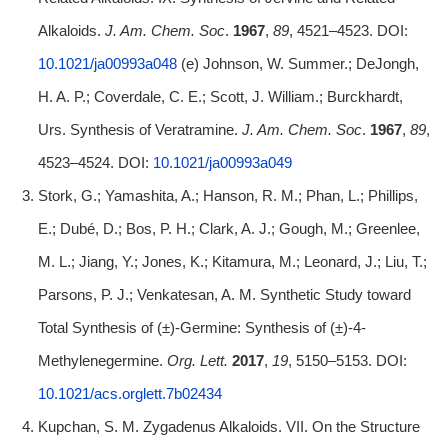
Alkaloids.
J. Am. Chem. Soc
.
1967
,
89
, 4521–4523. DOI:
10.1021/ja00993a048
(e) Johnson, W. Summer.; DeJongh,
H. A. P.; Coverdale, C. E.; Scott, J. William.; Burckhardt,
Urs. Synthesis of Veratramine.
J. Am. Chem. Soc
.
1967
,
89
,
4523–4524. DOI:
10.1021/ja00993a049
Stork, G.; Yamashita, A.; Hanson, R. M.; Phan, L.; Phillips,
E.; Dubé, D.; Bos, P. H.; Clark, A. J.; Gough, M.; Greenlee,
M. L.; Jiang, Y.; Jones, K.; Kitamura, M.; Leonard, J.; Liu, T.;
Parsons, P. J.; Venkatesan, A. M. Synthetic Study toward
Total Synthesis of (±)-Germine: Synthesis of (±)-4-
Methylenegermine.
Org.
Lett.
2017
,
19
, 5150–5153. DOI:
10.1021/acs.orglett.7b02434
Kupchan, S. M. Zygadenus Alkaloids. VII. On the Structure