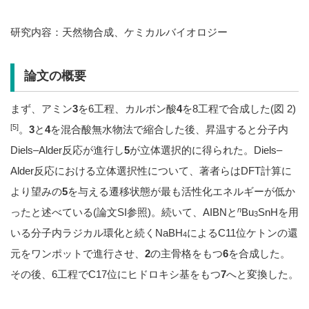
研究内容：天然物合成、ケミカルバイオロジー
論文の概要
まず、アミン
3
を6工程、カルボン酸
4
を8工程で合成した(図 2)
[5]
。
3
と
4
を混合酸無水物法で縮合した後、昇温すると分子内
Diels–Alder反応が進行し
5
が立体選択的に得られた。Diels–
Alder反応における立体選択性について、著者らはDFT計算に
より望みの
5
を与える遷移状態が最も活性化エネルギーが低か
n
ったと述べている(論文SI参照)。続いて、AIBNと
Bu
SnHを用
3
いる分子内ラジカル環化と続くNaBH
によるC11位ケトンの還
4
元をワンポットで進行させ、
2
の主骨格をもつ
6
を合成した。
その後、6工程でC17位にヒドロキシ基をもつ
7
へと変換した。