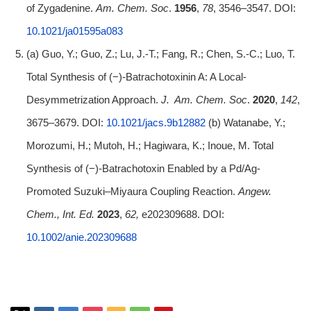
of Zygadenine.
Am. Chem. Soc
.
1956
,
78
, 3546–3547. DOI:
10.1021/ja01595a083
(a) Guo, Y.; Guo, Z.; Lu, J.-T.; Fang, R.; Chen, S.-C.; Luo, T.
Total Synthesis of (−)-Batrachotoxinin A: A Local-
Desymmetrization Approach.
J.
Am. Chem. Soc
.
2020
,
142
,
3675–3679. DOI:
10.1021/jacs.9b12882
(b) Watanabe, Y.;
Morozumi, H.; Mutoh, H.; Hagiwara, K.; Inoue, M. Total
Synthesis of (−)‐Batrachotoxin Enabled by a Pd/Ag‐
Promoted Suzuki–Miyaura Coupling Reaction.
Angew.
Chem., Int. Ed.
2023
,
62,
e202309688. DOI:
10.1002/anie.202309688