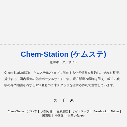
Chem-Station (ケムステ)
化学ポータルサイト
Chem-Station(略称：ケムステ)はウェブに混在する化学情報を集約し、それを整理、
提供する、国内最大の化学ポータルサイトです。現在活動20周年を迎え、幅広い化
学の専門知識を有する120 名超の有志スタッフを擁する体制で運営しています。
RSS
X
Facebook
Chem-Stationについて
お知らせ
更新履歴
サイトマップ
Facebook
Twitter
国際版
中国版
お問い合わせ