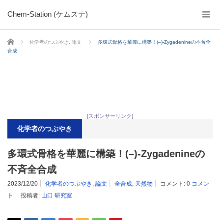
Chem-Station (ケムステ)
ホーム
化学者のつぶやき
,
論文
多環式骨格を華麗に構築！(–)-Zygadenineの不斉全
合成
[スポンサーリンク]
化学者のつぶやき
多環式骨格を華麗に構築！(–)-Zygadenineの
不斉全合成
2023/12/20
化学者のつぶやき
,
論文
全合成
,
天然物
コメント:
0 コメン
ト
投稿者:
山口 研究室