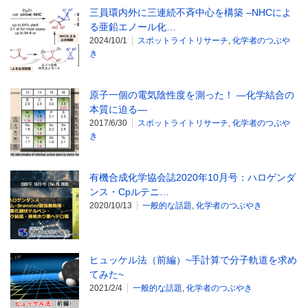
三員環内外に三連続不斉中心を構築 –NHCによ
る亜鉛エノール化…
2024/10/1
スポットライトリサーチ
,
化学者のつぶや
き
原子一個の電気陰性度を測った！ ―化学結合の
本質に迫る―
2017/6/30
スポットライトリサーチ
,
化学者のつぶや
き
有機合成化学協会誌2020年10月号：ハロゲンダ
ンス・Cpルテニ…
2020/10/13
一般的な話題
,
化学者のつぶやき
ヒュッケル法（前編）~手計算で分子軌道を求め
てみた~
2021/2/4
一般的な話題
,
化学者のつぶやき