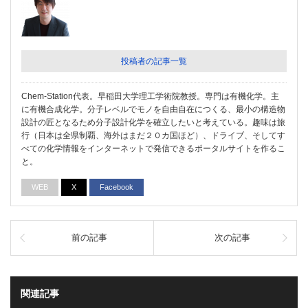
投稿者の記事一覧
Chem-Station代表。早稲田大学理工学術院教授。専門は有機化学。主
に有機合成化学。分子レベルでモノを自由自在につくる、最小の構造物
設計の匠となるため分子設計化学を確立したいと考えている。趣味は旅
行（日本は全県制覇、海外はまだ２０カ国ほど）、ドライブ、そしてす
べての化学情報をインターネットで発信できるポータルサイトを作るこ
と。
WEB
X
Facebook
前の記事
次の記事
関連記事