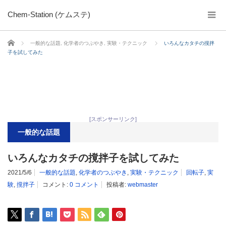
Chem-Station (ケムステ)
ホーム
一般的な話題
,
化学者のつぶやき
,
実験・テクニック
いろんなカタチの撹拌
子を試してみた
[スポンサーリンク]
一般的な話題
いろんなカタチの撹拌子を試してみた
2021/5/6
一般的な話題
,
化学者のつぶやき
,
実験・テクニック
回転子
,
実
験
,
撹拌子
コメント:
0 コメント
投稿者:
webmaster