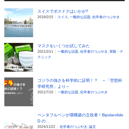
スイスでポスドクはいかが?
2018/2/15
スイス
,
一般的な話題
,
化学者のつぶやき
マスクをいくつか試してみた
2021/2/11
一般的な話題
,
化学者のつぶやき
,
実験・テ
クニック
ゴジラの強さを科学的に証明！？ ～「空想科
学研究所」より～
2021/7/10
一般的な話題
,
化学者のつぶやき
ペンタフルベンが環構築の立役者！Bipolarolide
D の…
2024/11/22
化学者のつぶやき
,
論文