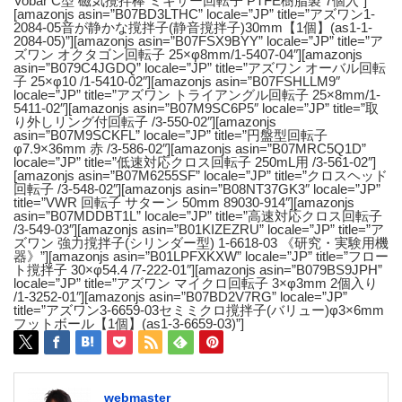
Vobar C型 磁気攪拌棒 ミキサー回転子 PTFE樹脂製 7個入”]
[amazonjs asin=”B07BD3LTHC” locale=”JP” title=”アズワン1-
2084-05音が静かな撹拌子(静音撹拌子)30mm【1個】(as1-1-
2084-05)”][amazonjs asin=”B07FSX9BYY” locale=”JP” title=”ア
ズワン オクタゴン回転子 25×φ8mm/1-5407-04″][amazonjs
asin=”B079C4JGDQ” locale=”JP” title=”アズワン オーバル回転
子 25×φ10 /1-5410-02″][amazonjs asin=”B07FSHLLM9″
locale=”JP” title=”アズワン トライアングル回転子 25×8mm/1-
5411-02″][amazonjs asin=”B07M9SC6P5″ locale=”JP” title=”取
り外しリング付回転子 /3-550-02″][amazonjs
asin=”B07M9SCKFL” locale=”JP” title=”円盤型回転子
φ7.9×36mm 赤 /3-586-02″][amazonjs asin=”B07MRC5Q1D”
locale=”JP” title=”低速対応クロス回転子 250mL用 /3-561-02″]
[amazonjs asin=”B07M6255SF” locale=”JP” title=”クロスヘッド
回転子 /3-548-02″][amazonjs asin=”B08NT37GK3″ locale=”JP”
title=”VWR 回転子 サターン 50mm 89030-914″][amazonjs
asin=”B07MDDBT1L” locale=”JP” title=”高速対応クロス回転子
/3-549-03″][amazonjs asin=”B01KIZEZRU” locale=”JP” title=”ア
ズワン 強力撹拌子(シリンダー型) 1-6618-03 《研究・実験用機
器》”][amazonjs asin=”B01LPFXKXW” locale=”JP” title=”フロー
ト撹拌子 30×φ54.4 /7-222-01″][amazonjs asin=”B079BS9JPH”
locale=”JP” title=”アズワン マイクロ回転子 3×φ3mm 2個入り
/1-3252-01″][amazonjs asin=”B07BD2V7RG” locale=”JP”
title=”アズワン3-6659-03セミミクロ撹拌子(バリュー)φ3×6mm
フットボール【1個】(as1-3-6659-03)”]
webmaster