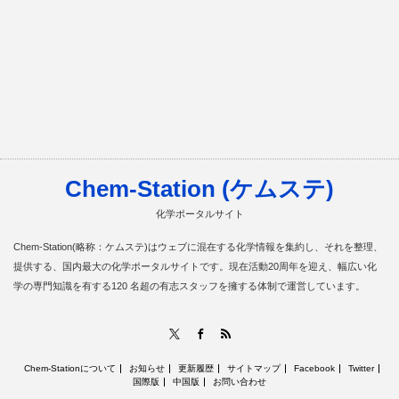
Chem-Station (ケムステ)
化学ポータルサイト
Chem-Station(略称：ケムステ)はウェブに混在する化学情報を集約し、それを整理、
提供する、国内最大の化学ポータルサイトです。現在活動20周年を迎え、幅広い化
学の専門知識を有する120 名超の有志スタッフを擁する体制で運営しています。
RSS
X
Facebook
Chem-Stationについて
お知らせ
更新履歴
サイトマップ
Facebook
Twitter
国際版
中国版
お問い合わせ