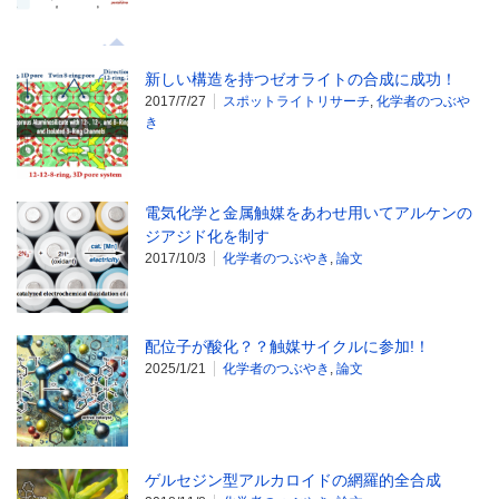
新しい構造を持つゼオライトの合成に成功！
2017/7/27
スポットライトリサーチ
,
化学者のつぶや
き
電気化学と金属触媒をあわせ用いてアルケンの
ジアジド化を制す
2017/10/3
化学者のつぶやき
,
論文
配位子が酸化？？触媒サイクルに参加!！
2025/1/21
化学者のつぶやき
,
論文
ゲルセジン型アルカロイドの網羅的全合成