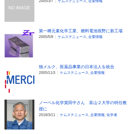
2005/3/7
ケムステニュース
,
企業情報
第一稀元素化学工業、燃料電池視野に新工場
2005/5/9
ケムステニュース
,
企業情報
独メルク、医薬品事業の日本法人を統合
2005/11/3
ケムステニュース
,
企業情報
ノーベル化学賞田中さん 富山２大学の特任教
授に
2018/3/11
ケムステニュース
,
企業情報
,
化学者