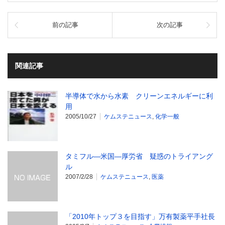
前の記事
次の記事
関連記事
半導体で水から水素 クリーンエネルギーに利
用
2005/10/27
ケムステニュース
,
化学一般
タミフル―米国―厚労省 疑惑のトライアング
ル
2007/2/28
ケムステニュース
,
医薬
「2010年トップ３を目指す」万有製薬平手社長