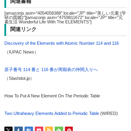
関連書籍
[amazonjs asin=”4054058388″ locale=”JP” title=”美しい元素 (学
研の図鑑)”][amazonjs asin=”4759811672″ locale=”JP” title=”元
素生活 Wonderful Life With The ELEMENTS”]
関連リンク
Discovery of the Elements with Atomic Number 114 and 116
（IUPAC News）
原子番号 114 番と 116 番が周期表の仲間入りへ
（Slashdot.jp）
How To Put A New Element On The Periodic Table
Two Ultraheavy Elements Added to Periodic Table
(WIRED)