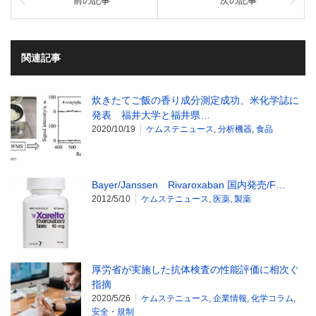
前の記事
次の記事
関連記事
炊きたてご飯の香り成分測定成功、米化学誌に
発表 福井大学と福井県…
2020/10/19
ケムステニュース
,
分析機器
,
食品
Bayer/Janssen Rivaroxaban 国内発売/F…
2012/5/10
ケムステニュース
,
医薬
,
製薬
厚労省が実施した抗体検査の性能評価に相次ぐ
指摘
2020/5/26
ケムステニュース
,
企業情報
,
化学コラム
,
安全・規制