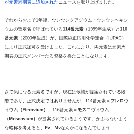
が元素周期表に追加された
ニュースを取り上げました。
それからおよそ1年後、ウンウンクアジウム・ウンウンヘキシ
ウムの暫定名で呼ばれている
114番元素
（1999年生成）と
116
番元素
（2000年生成）が、国際純正応用化学連合（IUPAC）
により正式認可を受けました。これにより、両元素は元素周
期表の正式メンバーたる資格を得たことになります。
さて気になる元素名ですが、現在は候補が提案されている段
階であり、正式決定ではありませんが、114番元素＝
フレロヴ
ィウム（Flerovium）
、116番元素＝
モスコヴィウム
（Moscovium）
が提案されているようです。かぶらないよう
な略称を考えると、
Fv
、
Mv
なんかになるんでしょう