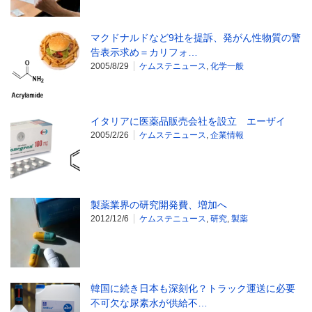
マクドナルドなど9社を提訴、発がん性物質の警
告表示求め＝カリフォ…
2005/8/29
ケムステニュース
,
化学一般
イタリアに医薬品販売会社を設立 エーザイ
2005/2/26
ケムステニュース
,
企業情報
製薬業界の研究開発費、増加へ
2012/12/6
ケムステニュース
,
研究
,
製薬
韓国に続き日本も深刻化？トラック運送に必要
不可欠な尿素水が供給不…