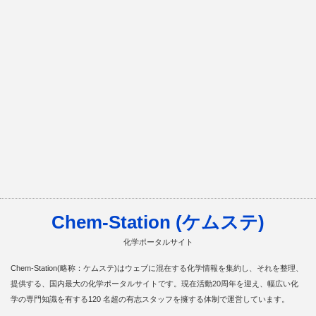
Chem-Station (ケムステ)
化学ポータルサイト
Chem-Station(略称：ケムステ)はウェブに混在する化学情報を集約し、それを整理、
提供する、国内最大の化学ポータルサイトです。現在活動20周年を迎え、幅広い化
学の専門知識を有する120 名超の有志スタッフを擁する体制で運営しています。