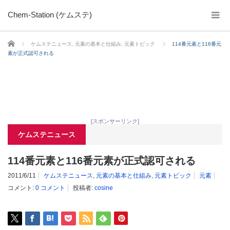
Chem-Station (ケムステ)
ホーム
ケムステニュース
,
元素の基本と仕組み
,
元素トピック
114番元素と116番元
素が正式認可される
[スポンサーリンク]
ケムステニュース
114番元素と116番元素が正式認可される
2011/6/11
ケムステニュース
,
元素の基本と仕組み
,
元素トピック
元素
コメント:
0 コメント
投稿者:
cosine