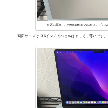
前面の写真、このMacBookのAppleエンブ
画面サイズは13.6インチでべセルはそこそこ薄いです。