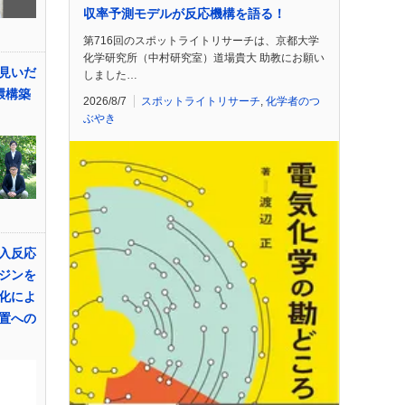
収率予測モデルが反応機構を語る！
第716回のスポットライトリサーチは、京都大学
化学研究所（中村研究室）道場貴大 助教にお願い
見いだ
しました…
環構築
2026/8/7
スポットライトリサーチ
,
化学者のつ
ぶやき
入反応
ジンを
化によ
置への