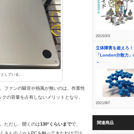
2015/3/3
立体障害を超えろ！
「London分散力
－
りとしている。
、ファンの騒音や熱風が無いのは、作業性
ックの容量を占有しないメリットとなり、
2021/9/7
関連商品
。ただし、開くのは
130°くらいまで
で、
たくさんのノートPCを触ってきたわけでは