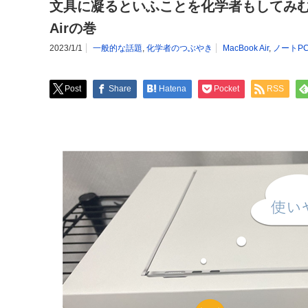
文具に凝るといふことを化学者もしてみむと
Airの巻
2023/1/1
一般的な話題
,
化学者のつぶやき
MacBook Air
,
ノートP
Post
Share
Hatena
Pocket
RSS