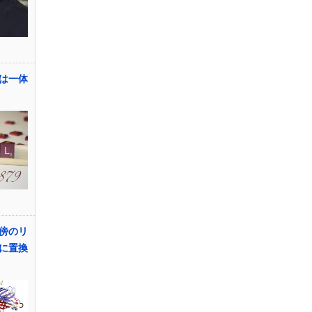
は一体
傍のリ
に置換