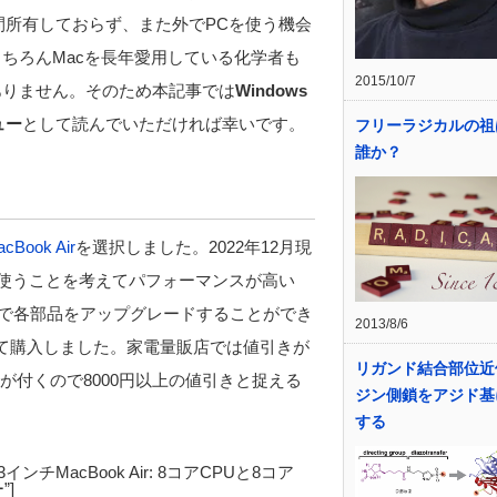
間所有しておらず、また外でPCを使う機会
もちろんMacを長年愛用している化学者も
2015/10/7
くありません。そのため本記事では
Windows
ュー
として読んでいただければ幸いです。
フリーラジカルの祖
誰か？
cBook Air
を選択しました。2022年12月現
く使うことを考えてパフォーマンスが高い
好みで各部品をアップグレードすることができ
2013/8/6
にて購入しました。家電量販店では値引きが
リガンド結合部位近
トが付くので8000円以上の値引きと捉える
ジン側鎖をアジド基
する
”2022 13インチMacBook Air: 8コアCPUと8コア
”]