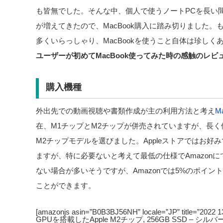
も皆無でした。そんな中、個人で使うノートPCを長い
が増えてきたので、MacBook購入に踏み切りました。
多くいらっしゃり、MacBookを使うこと自体は珍し
ユーザーが初めてMacBook使ってみた時の感触のレビ
購入機種
外出先での動画視聴や書類作成が主の利用方法と考え
Ma
在、M1チップとM2チップが併売されていますが、長
M2チップモデルを選びました。Appleストアではお
ますが、特に必要ないと考えて最低の仕様でAmazon
ない場合が多いそうですが、Amazonでは5%のポイン
ことができます。
[amazonjs asin=”B0B3BJ56NH” locale=”JP” title=
GPUを搭載したApple M2チップ, 256GB SSD – シルバー