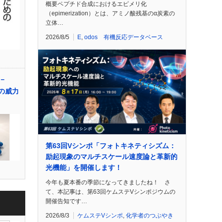
概要ペプチド合成におけるエピメリ化
（epimerization）とは、アミノ酸残基のα炭素の
立体…
2026/8/5
E
,
odos 有機反応データベース
－
」の威力
第63回Vシンポ「フォトキネティシズム：
励起現象のマルチスケール速度論と革新的
光機能」を開催します！
今年も夏本番の季節になってきましたね！ さ
て、本記事は、第63回ケムステVシンポジウムの
開催告知です…
2026/8/3
ケムステVシンポ
,
化学者のつぶやき