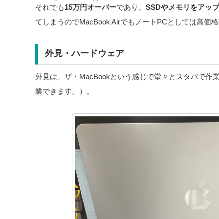
それでも
15万円オーバー
であり、
SSDやメモリをアッ
てしまうのでMacBook AirでもノートPCとしては高
外見・ハードウェア
外見は、ザ・MacBookという感じで
堂々とスタバで作
業できます。）。