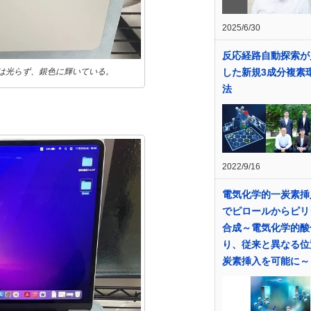
2025/6/30
反応経路自動探索が
レムは光らず、銀色に輝いている。
した新規3成分複素
法
2022/9/16
電気化学的一炭素挿
でピロールからピリ
合成～電気化学的酸
り、従来と異なる位
炭素挿入を可能に～