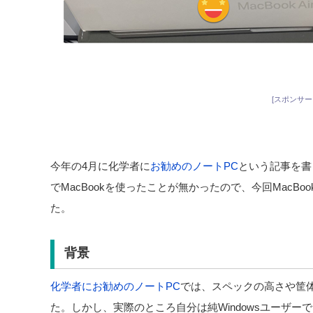
[スポンサー
今年の4月に化学者に
お勧めのノートPC
という記事を書
でMacBookを使ったことが無かったので、今回MacBo
た。
背景
化学者にお勧めのノートPC
では、スペックの高さや筐体
た。しかし、実際のところ自分は純Windowsユーザーで