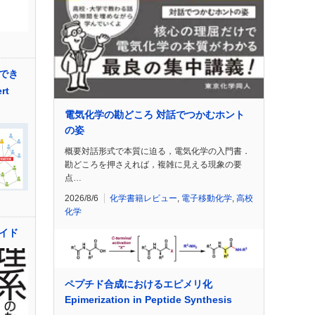
でき
rt
電気化学の勘どころ 対話でつかむホント
の姿
概要対話形式で本質に迫る，電気化学の入門書．
勘どころを押さえれば，複雑に見える現象の要
点…
2026/8/6
化学書籍レビュー
,
電子移動化学
,
高校
化学
イド
ペプチド合成におけるエピメリ化
Epimerization in Peptide Synthesis