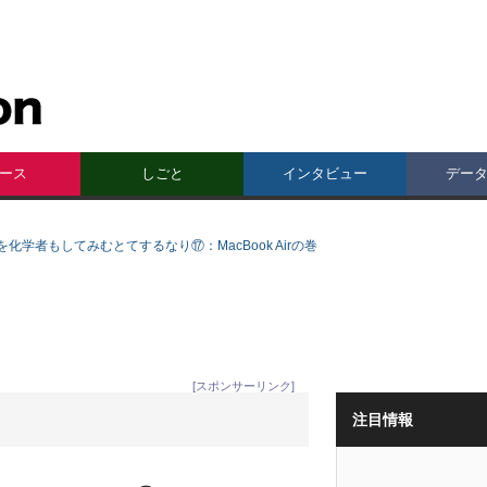
ース
しごと
インタビュー
デー
化学者もしてみむとてするなり⑰：MacBook Airの巻
[スポンサーリンク]
注目情報