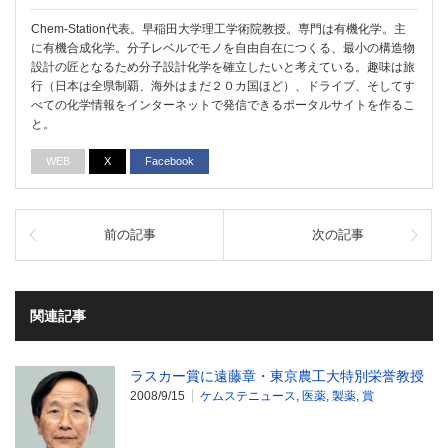
Chem-Station代表。早稲田大学理工学術院教授。専門は有機化学。主
に有機合成化学。分子レベルでモノを自由自在につくる、最小の構造物
設計の匠となるため分子設計化学を確立したいと考えている。趣味は旅
行（日本は全県制覇、海外はまだ２０カ国ほど）、ドライブ、そしてす
べての化学情報をインターネットで発信できるポータルサイトを作るこ
と。
WEB
X
Facebook
前の記事
次の記事
関連記事
ラスカー賞に遠藤章・東京農工大特別栄誉教授
2008/9/15
ケムステニュース
,
医薬
,
製薬
,
賞