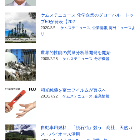
ケムステニュース 化学企業のグローバル・トッ
プ50が発表【202…
2020/8/6
ケムステニュース
,
企業情報
,
海外ニュースよ
り
世界的性能の質量分析器開発を開始
2005/2/28
ケムステニュース
,
分析機器
和光純薬を富士フイルムが買収へ
2016/7/22
ケムステニュース
,
企業情報
自動車用燃料、「脱石油」競う 商社、天然ガ
ス・バイオマス活用