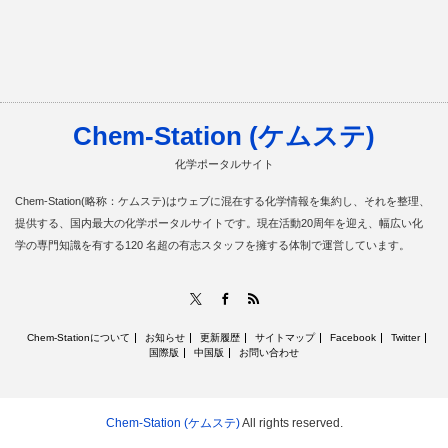
Chem-Station (ケムステ)
化学ポータルサイト
Chem-Station(略称：ケムステ)はウェブに混在する化学情報を集約し、それを整理、
提供する、国内最大の化学ポータルサイトです。現在活動20周年を迎え、幅広い化
学の専門知識を有する120 名超の有志スタッフを擁する体制で運営しています。
RSS
X
Facebook
Chem-Stationについて
お知らせ
更新履歴
サイトマップ
Facebook
Twitter
国際版
中国版
お問い合わせ
Chem-Station (ケムステ)
All rights reserved.