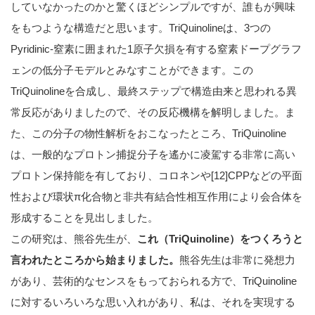
していなかったのかと驚くほどシンプルですが、誰もが興味
をもつような構造だと思います。TriQuinolineは、3つの
Pyridinic-窒素に囲まれた1原子欠損を有する窒素ドープグラフ
ェンの低分子モデルとみなすことができます。この
TriQuinolineを合成し、最終ステップで構造由来と思われる異
常反応がありましたので、その反応機構を解明しました。ま
た、この分子の物性解析をおこなったところ、TriQuinoline
は、一般的なプロトン捕捉分子を遙かに凌駕する非常に高い
プロトン保持能を有しており、コロネンや[12]CPPなどの平面
性および環状π化合物と非共有結合性相互作用により会合体を
形成することを見出しました。
この研究は、熊谷先生が、
これ（TriQuinoline）をつくろうと
言われたところから始まりました。
熊谷先生は非常に発想力
があり、芸術的なセンスをもっておられる方で、TriQuinoline
に対するいろいろな思い入れがあり、私は、それを実現する