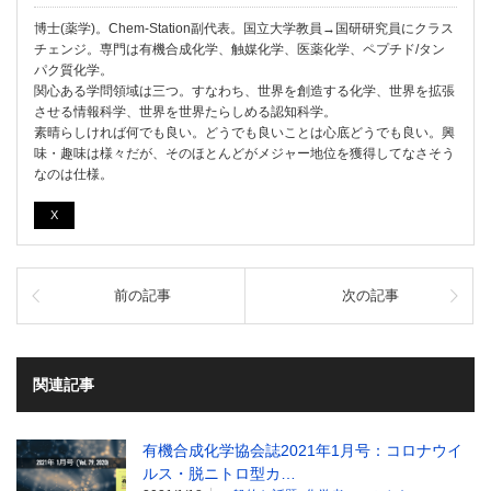
博士(薬学)。Chem-Station副代表。国立大学教員→国研研究員にクラス
チェンジ。専門は有機合成化学、触媒化学、医薬化学、ペプチド/タン
パク質化学。
関心ある学問領域は三つ。すなわち、世界を創造する化学、世界を拡張
させる情報科学、世界を世界たらしめる認知科学。
素晴らしければ何でも良い。どうでも良いことは心底どうでも良い。興
味・趣味は様々だが、そのほとんどがメジャー地位を獲得してなさそう
なのは仕様。
X
前の記事
次の記事
関連記事
有機合成化学協会誌2021年1月号：コロナウイ
ルス・脱ニトロ型カ…