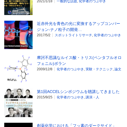
2021/1/18
一般的な話題
,
化学者のつぶやき
近赤外光を青色の光に変換するアップコンバー
ジョン-ナノ粒子の開発…
2017/5/2
スポットライトリサーチ
,
化学者のつぶやき
摩訶不思議なルイス酸・トリス(ペンタフルオロ
フェニル)ボラン
2009/12/8
化学者のつぶやき
,
実験・テクニック
,
論文
第1回ACCELシンポジウムを聴講してきました
2015/9/25
化学者のつぶやき
,
講演・人
創薬化学における「フッ素のダークサイド」