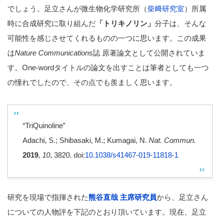
でしょう。足立さんが微生物化学研究所（
柴﨑研究室
）所属
時に合成研究に取り組んだ
「トリキノリン」
分子は、そんな
可能性を感じさせてくれるものの一つに思います。この成果
は
Nature Communications
誌 原著論文として公開されていま
す。One-wordタイトルの論文を出すことは筆者としても一つ
の憧れでしたので、その点でも羨ましく思います。
“TriQuinoline”
Adachi, S.; Shibasaki, M.; Kumagai, N.
Nat. Commun.
2019
,
10
, 3820. doi:
10.1038/s41467-019-11818-1
研究を現場で指揮された
熊谷直哉 主席研究員
から、足立さん
についての人物評を下記のとおり頂いています。現在、足立