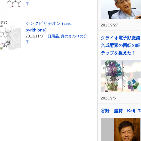
子
ジンクピリチオン (zinc
2013/9/27
pyrithione)
2013/11/3
日用品
,
身のまわりの分
クライオ電子顕微鏡
子
合成酵素の回転の細
テップを捉えた！
2023/9/5
谷野 圭持 Keiji T