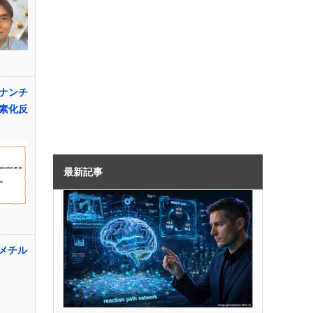
ナンチ
素化反
最新記事
ジメチル
n