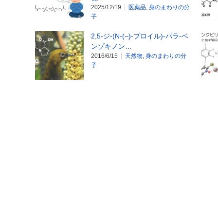
2025/12/19
医薬品
,
身のまわりの分
子
2,5-ジ-(N-(­­­­–)-プロイル)-パラ-ベ
ンゾキノン…
2016/6/15
天然物
,
身のまわりの分
子