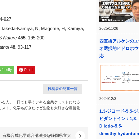
24-827
T, Takeda-Kamiya, N, Magome, H, Kamiya,
2025/11/26
 S
Nature
455
, 195-200
四置換アルケンのエ
thol
48
, 93-117
オ選択的ヒドロホウ
応
feedly
Pin it
投稿者の記事一覧
2024/12/3
いる人。一日でも早くデキる企業ケミストになる
ミスト。化学も好きだけど生物も大好きな農芸化
1,3-ジヨード-5,5-
ヒダントイン：1,3-
Diiodo-5,5-
dimethylhydantoi
有機合成化学総合講演会@静岡県立大