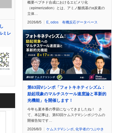
概要ペプチド合成におけるエピメリ化
（epimerization）とは、アミノ酸残基のα炭素の
立体…
2026/8/5
E
,
odos 有機反応データベース
し
ゲルミレ
第63回Vシンポ「フォトキネティシズム：
励起現象のマルチスケール速度論と革新的
光機能」を開催します！
今年も夏本番の季節になってきましたね！ さ
て、本記事は、第63回ケムステVシンポジウムの
開催告知です…
2026/8/3
ケムステVシンポ
,
化学者のつぶやき