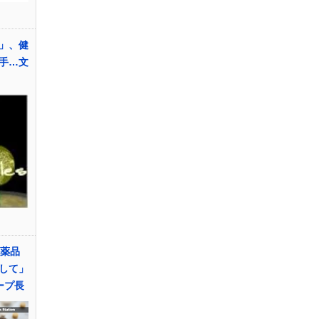
」、健
手…文
医薬品
して」
ープ長