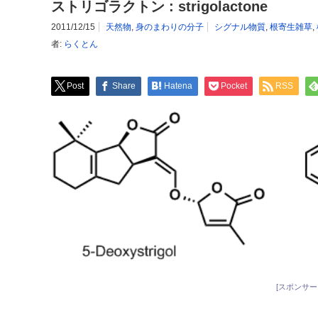
ストリゴラクトン : strigolactone
2011/12/15
天然物
,
身のまわりの分子
シグナル物質
,
根寄生雑草
,
者:
らくとん
Post
Share
Hatena
Pocket
RSS
[スポンサー