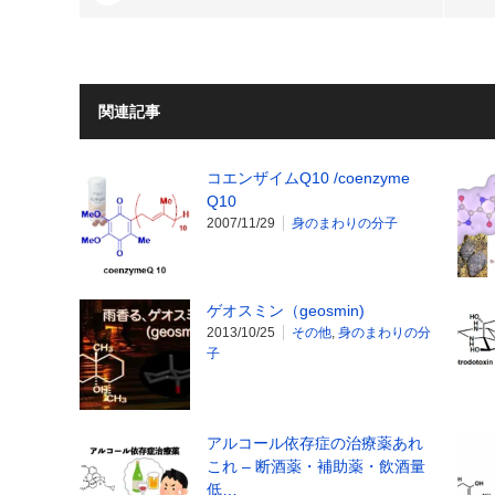
関連記事
コエンザイムQ10 /coenzyme
Q10
2007/11/29
身のまわりの分子
ゲオスミン（geosmin)
2013/10/25
その他
,
身のまわりの分
子
アルコール依存症の治療薬あれ
これ – 断酒薬・補助薬・飲酒量
低…