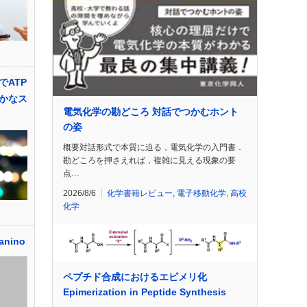
でATP
かなス
電気化学の勘どころ 対話でつかむホント
の姿
概要対話形式で本質に迫る，電気化学の入門書．
勘どころを押さえれば，複雑に見える現象の要
点…
2026/8/6
化学書籍レビュー
,
電子移動化学
,
高校
化学
anino
ペプチド合成におけるエピメリ化
Epimerization in Peptide Synthesis