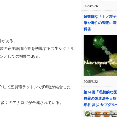
2023/6/26
超微細な「ナノ粒子
康や毒性の調査に着
科省
の機能がある。
菌の宿主認識応答を誘導する共生シグナル
ンとしての機能である。
2005/8/22
介して五員環ラクトンで(D環)が結合した
第74回「理想的な
原薬の製造法を目指
て多くのアナログが合成されている。
細谷 昌弘 サブグル