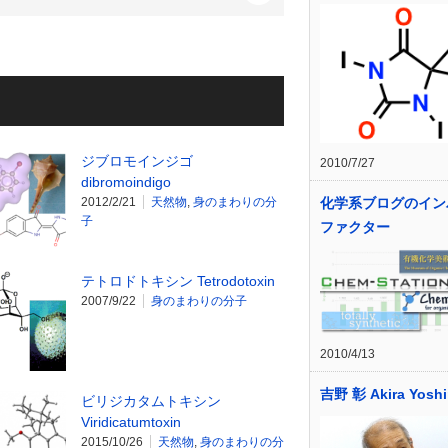
ジブロモインジゴ
2010/7/27
dibromoindigo
2012/2/21
天然物
,
身のまわりの分
化学系ブログのイン
子
ファクター
テトロドトキシン Tetrodotoxin
2007/9/22
身のまわりの分子
2010/4/13
吉野 彰 Akira Yosh
ビリジカタムトキシン
Viridicatumtoxin
2015/10/26
天然物
,
身のまわりの分