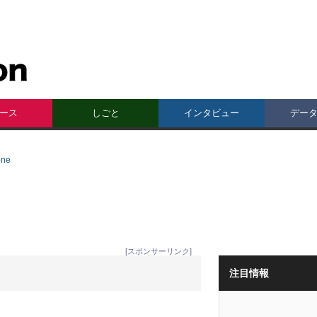
ース
しごと
インタビュー
デー
one
[スポンサーリンク]
注目情報