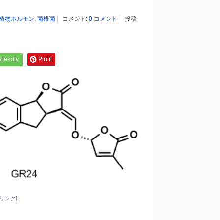
植物ホルモン
,
菌根菌
コメント:
0 コメント
投稿
feedly
Pin it
リンク]