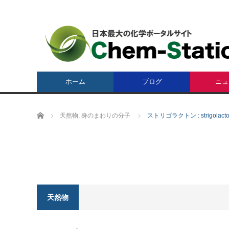
ホーム
ブログ
ニュ
ホーム
天然物
,
身のまわりの分子
ストリゴラクトン : strigolact
天然物