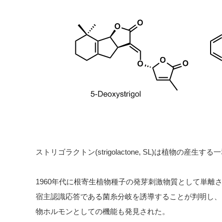
ストリゴラクトン(strigolactone, SL)は植物の産
1960年代に根寄生植物種子の発芽刺激物質として単離さ
宿主認識応答である菌糸分岐を誘導することが判明し、
物ホルモンとしての機能も発見された。