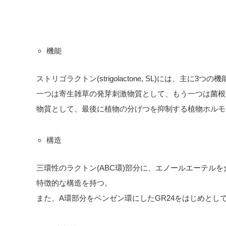
機能
ストリゴラクトン(strigolactone, SL)には、主に3つ
一つは寄生雑草の発芽刺激物質として、もう一つは菌根
物質として、最後に植物の分げつを抑制する植物ホルモ
構造
三環性のラクトン(ABC環)部分に、エノールエーテルを
特徴的な構造を持つ。
また、A環部分をベンゼン環にしたGR24をはじめとし