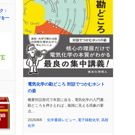
ク：
DFを一
電気化学の勘どころ 対話でつかむホント
の姿
概要対話形式で本質に迫る，電気化学の入門書．
勘どころを押さえれば，複雑に見える現象の要
点…
2026/8/6
化学書籍レビュー
,
電子移動化学
,
高校
化学