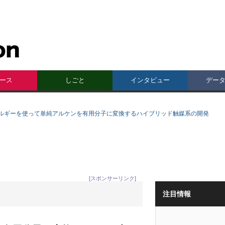
ース
しごと
インタビュー
デー
ルギーを使って単純アルケンを有用分子に変換するハイブリッド触媒系の開発
[スポンサーリンク]
注目情報