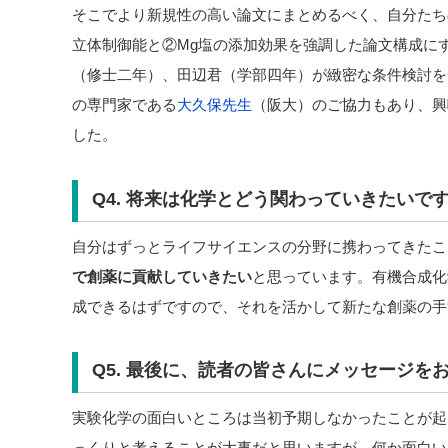
そこでより新規性の高い論文にまとめるべく、自分たち
立体制御能と②Mg塩の添加効果を強調した論文構成に
（修士二年）、田辺君（学部四年）が緻密な条件検討を
の専門家である
大久保先生
（阪大）のご協力もあり、興
した。
Q4. 将来は化学とどう関わっていきたいで
自分はずっとライフサイエンスの分野に携わってきたこ
で創薬に貢献していきたい
と思っています。有機合成化
成できるはずですので、それを活かして新たな創薬の手
Q5. 最後に、読者の皆さんにメッセージを
実験化学の面白いところは当初予期しなかったことが起
っくりと考えることが大事だと思いますが、何か面白い