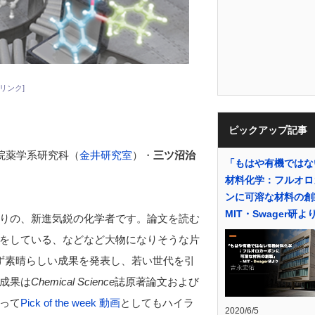
リンク]
ピックアップ記事
院薬学系研究科（
金井研究室
）・
三ツ沼治
「もはや有機ではな
材料化学：フルオロ
ンに可溶な材料の創
MIT・Swager研よ
りの、新進気鋭の化学者です。論文を読む
をしている、などなど大物になりそうな片
ず素晴らしい成果を発表し、若い世代を引
成果は
Chemical Science
誌原著論文および
って
Pick of the week 動画
としてもハイラ
2020/6/5