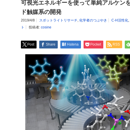
可視光エネルギーを使って単純アルケン
ド触媒系の開発
2019/4/8
スポットライトリサーチ
,
化学者のつぶやき
C-H活性化
,
ト
投稿者:
cosine
Post
Share
Hatena
Pocket
RSS