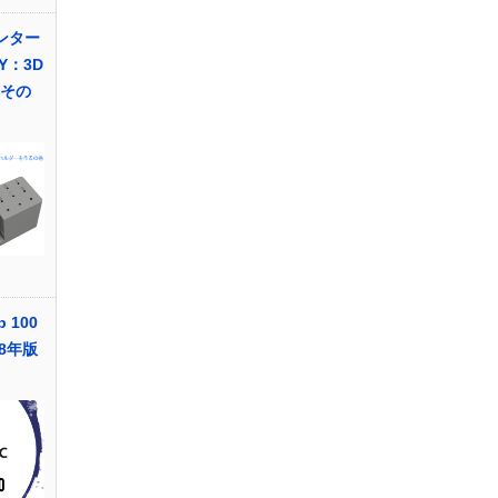
ンター
Y：3D
編その
p 100
8年版