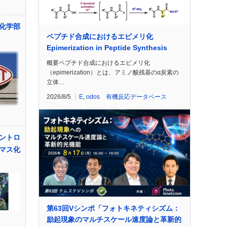
化学部
ペプチド合成におけるエピメリ化
Epimerization in Peptide Synthesis
概要ペプチド合成におけるエピメリ化
（epimerization）とは、アミノ酸残基のα炭素の
立体…
2026/8/5
E
,
odos 有機反応データベース
ントロ
マス化
第63回Vシンポ「フォトキネティシズム：
励起現象のマルチスケール速度論と革新的