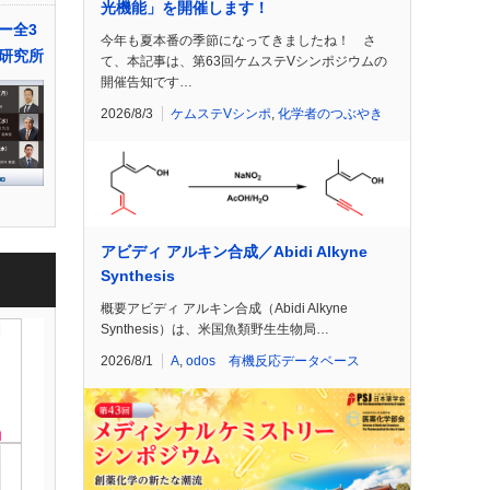
光機能」を開催します！
ー全3
今年も夏本番の季節になってきましたね！ さ
研究所
て、本記事は、第63回ケムステVシンポジウムの
開催告知です…
2026/8/3
ケムステVシンポ
,
化学者のつぶやき
アビディ アルキン合成／Abidi Alkyne
Synthesis
概要アビディ アルキン合成（Abidi Alkyne
Synthesis）は、米国魚類野生生物局…
2026/8/1
A
,
odos 有機反応データベース