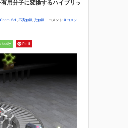
を有用分子に変換するハイブリッ
Chem. Sci.
,
不斉触媒
,
光触媒
コメント:
0 コメン
feedly
Pin it