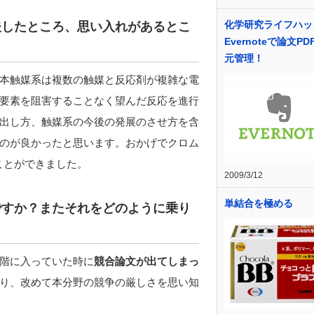
化学研究ライフハッ
夫したところ、思い入れがあるとこ
Evernoteで論文P
元管理！
本触媒系は複数の触媒と反応剤が複雑な電
要素を阻害することなく望んだ反応を進行
出し方、触媒系の今後の発展のさせ方を含
のが良かったと思います。おかげでクロム
くことができました。
2009/3/12
単結合を極める
ですか？またそれをどのように乗り
階に入っていた時に
競合論文が出てしまっ
り、改めて本分野の競争の厳しさを思い知