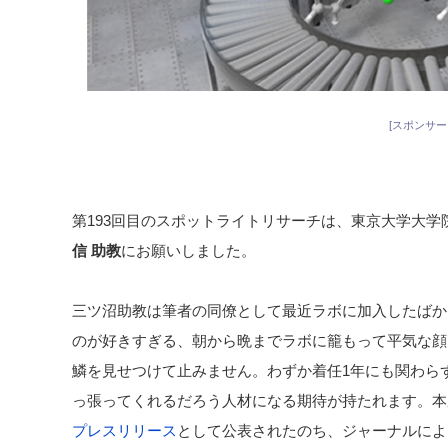
[スポンサー
第193回目のスポットライトリサーチは、東京大学大学
信 助教
にお願いしました。
三ツ沼助教は筆者の同僚として最近ラボに加入したばか
のが好きすぎる、朝から晩までラボに籠もって平気な顔
鱗を見せつけて止みません。わずか着任1年にも関わら
っ張ってくれるだろう人材になる期待が持たれます。本
プレスリリース
として公表されたのち、ジャーナルによ