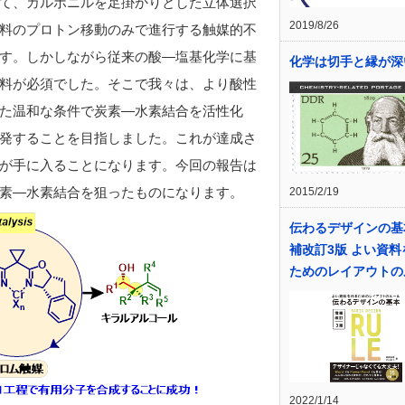
て、カルボニルを足掛かりとした立体選択
2019/8/26
料のプロトン移動のみで進行する触媒的不
す。しかしながら従来の酸―塩基化学に基
化学は切手と縁が深
料が必須でした。そこで我々は、より酸性
た温和な条件で炭素―水素結合を活性化
発することを目指しました。これが達成さ
が手に入ることになります。今回の報告は
素―水素結合を狙ったものになります。
2015/2/19
伝わるデザインの基
補改訂3版 よい資料
ためのレイアウトの
2022/1/14