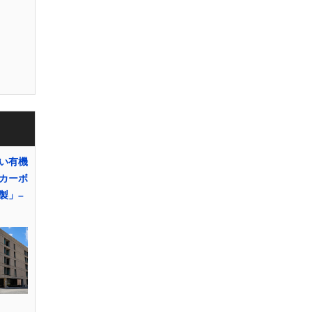
い有機
カーボ
製」–
り