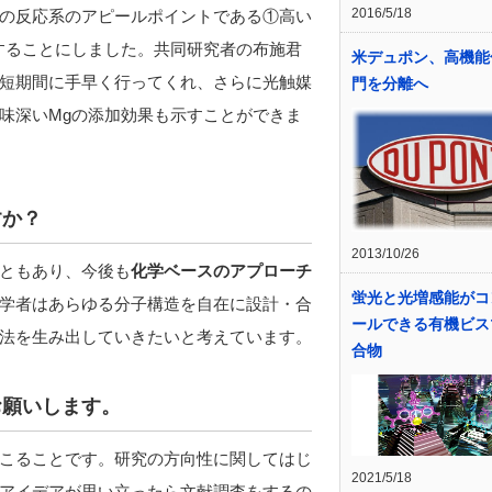
2016/5/18
の反応系のアピールポイントである①高い
することにしました。共同研究者の布施君
米デュポン、高機能
短期間に手早く行ってくれ、さらに光触媒
門を分離へ
味深いMgの添加効果も示すことができま
すか？
2013/10/26
ともあり、今後も
化学ベースのアプローチ
蛍光と光増感能がコ
学者はあらゆる分子構造を自在に設計・合
ールできる有機ビス
法を生み出していきたいと考えています。
合物
お願いします。
こることです。研究の方向性に関してはじ
2021/5/18
アイデアが思い立ったら文献調査をするの