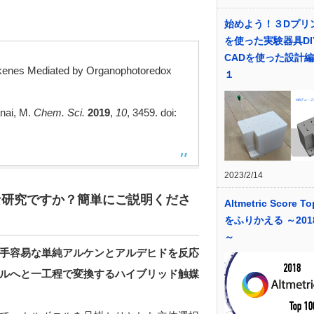
始めよう！３Dプリ
を使った実験器具DI
CADを使った設計
 Alkenes Mediated by Organophotoredox
１
anai, M.
Chem. Sci.
2019
,
10
, 3459. doi:
2023/2/14
な研究ですか？簡単にご説明くださ
Altmetric Score To
をふりかえる ～201
～
手容易な単純アルケンとアルデヒドを反応
ルへと一工程で変換するハイブリッド触媒