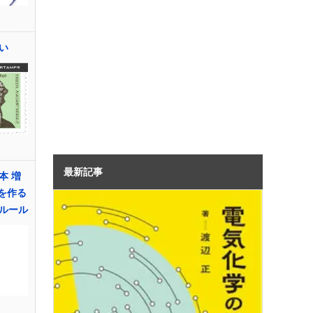
い
最新記事
本 増
を作る
ルール