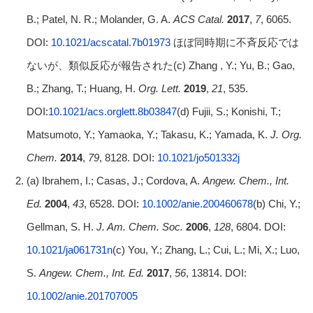
B.; Patel, N. R.; Molander, G. A.
ACS Catal.
2017
,
7
, 6065.
DOI:
10.1021/acscatal.7b01973
ほぼ同時期に不斉反応では
ないが、類似反応が報告された(c) Zhang , Y.; Yu, B.; Gao,
B.; Zhang, T.; Huang, H.
Org. Lett.
2019
,
21
, 535.
DOI:
10.1021/acs.orglett.8b03847
(d) Fujii, S.; Konishi, T.;
Matsumoto, Y.; Yamaoka, Y.; Takasu, K.; Yamada, K.
J. Org.
Chem.
2014
,
79
, 8128. DOI:
10.1021/jo501332j
(a) Ibrahem, I.; Casas, J.; Cordova, A.
Angew.
Chem., Int.
Ed.
2004
,
43
, 6528. DOI:
10.1002/anie.200460678
(b) Chi, Y.;
Gellman, S. H.
J. Am. Chem. Soc.
2006
,
128
, 6804. DOI:
10.1021/ja061731n
(c) You, Y.; Zhang, L.; Cui, L.; Mi, X.; Luo,
S.
Angew. Chem., Int. Ed.
2017
,
56
, 13814. DOI:
10.1002/anie.201707005