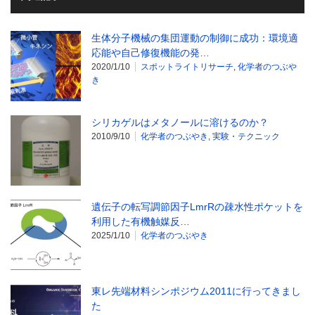
生体分子機械の集団運動の制御に成功：環境適
応能や自己修復機能の発…
2020/1/10
スポットライトリサーチ
,
化学者のつぶや
き
シリカゲルはメタノールに溶けるのか？
2010/9/10
化学者のつぶやき
,
実験・テクニック
遺伝子の転写調節因子LmrRの疎水性ポケットを
利用した有機触媒反…
2025/1/10
化学者のつぶやき
東レ先端材料シンポジウム2011に行ってきまし
た