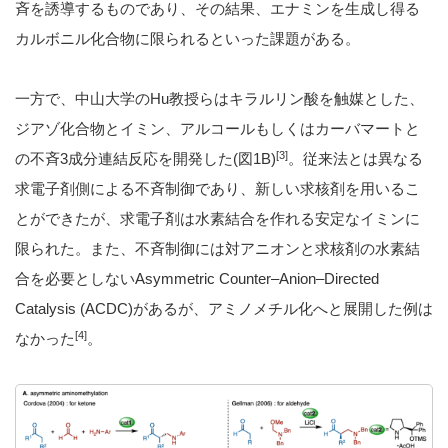
斉を誘導するものであり、その結果、エナミンを生成し得る
カルボニル化合物に限られるといった課題がある。
一方で、中山大学の
Hu
教授らはキラルリン酸を触媒とした、
ジアゾ化合物とイミン、アルコールもしくはカーバマートと
[3]
の不斉
3
成分連結反応を開発した
(
図
1B)
。従来法とは異なる
求電子剤側による不斉制御であり、新しい求核剤を用いるこ
とができたが、求電子剤は水素結合を作れる安定なイミンに
限られた。また、不斉制御には対アニオンと求核剤の水素結
合を必要としない
Asymmetric Counter–Anion–Directed
Catalysis (ACDC)
があるが、アミノメチル化へと展開した例は
[4]
なかった
。