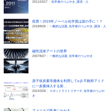
2011/10/17
化学者のつぶやき
,
講演・人
投票！2019年ノーベル化学賞は誰の手に！？
2019/9/26
一般的な話題
,
化学者のつぶやき
,
講演・人
磁性流体アートの世界
2007/9/27
一般的な話題
,
化学者のつぶやき
原子状炭素等価体を利用してα,β-不飽和アミド
に一炭素挿入する新…
2023/3/28
スポットライトリサーチ
,
化学者のつぶや
き
アメリカで医者にかかる