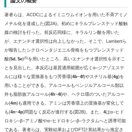
論文の概要
著者らは、
ACDC
によるイミニウムイオンを用いた不斉アミノ
メチル化を達成した
(
図
2A)
。初めにキラルブレンステッド酸触
媒の検討を行った。前反応同様に、キラルリン酸を用いた
が、エナンチオ選択性は向上しなかった。そこで、
Lambert
ら
が報告したシクロペンタジエニル骨格をもつブレンステッド
(5)
酸
(
5d
,
5e
)
を用いたところ、高いエナンチオ選択性を示すこ
とを見出した。本反応は基質適用範囲が広く
α
–
ジアゾエステ
ルには様々な置換基をもつ芳香環
(
4b
~
4f
)
やスチリル基
(
4g
)
を
用いることができる。アルコールもベンジルアルコール類以
外も脂肪族アルコール
(
4h
~
4l
)
や、ヘテロ環のついたアルコー
ル
(
4m
)
も適用できる。アミンは芳香環上の置換基が変化して
も
(
4n
~
4p
)
問題なく反応が進行する
(
図
2B)
。また、
4
は
α
–
ヒド
ロキシ
–
β­­­
–
アミノ酸や
α
–
ヒドロキシ
–
β
–
ラクタムへと誘導可能
である。著者らは、実験結果および
DFT
計算結果から推定さ