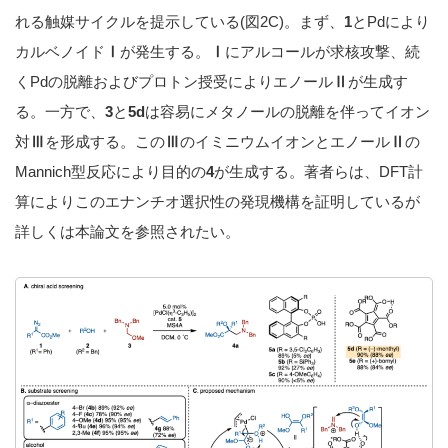
れる触媒サイクルを提示している
(
図
2C)
。まず、
1
と
Pd
により
カルベノイド
Ⅰ
が発生する。
Ⅰ
にアルコールが求核攻撃、続
く
Pd
の脱離およびプロトン授受によりエノール
Ⅱ
が生成す
る。一方で、
3
と
5d
は容易にメタノールの脱離を伴ってイオン
対
Ⅲ
を形成する。この
Ⅲ
のイミニウムイオンとエノール
Ⅱ
の
Mannich
型反応により目的の
4
が生成する。著者らは、
DFT
計
算によりこのエナンチオ選択性の発現機構を証明しているが
詳しくは本論文を参照されたい。