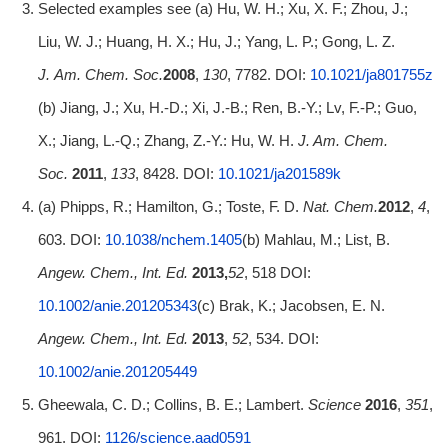
Selected examples see (a) Hu, W. H.; Xu, X. F.; Zhou, J.;
Liu, W. J.; Huang, H. X.; Hu, J.; Yang, L. P.; Gong, L. Z.
J.
Am. Chem. Soc.
2008
,
130
, 7782. DOI:
10.1021/ja801755z
(b) Jiang, J.; Xu, H.-D.; Xi, J.-B.; Ren, B.-Y.; Lv, F.-P.; Guo,
X.; Jiang, L.-Q.; Zhang, Z.-Y.: Hu, W. H.
J. Am. Chem.
Soc.
2011
,
133
, 8428. DOI:
10.1021/ja201589k
(a) Phipps, R.; Hamilton, G.; Toste, F. D.
Nat.
Chem.
2012
,
4
,
603. DOI:
10.1038/nchem.1405
(b) Mahlau, M.; List, B.
Angew. Chem., Int. Ed.
2013,
52
, 518 DOI:
10.1002/anie.201205343
(c) Brak, K.; Jacobsen, E. N.
Angew. Chem., Int. Ed.
2013
,
52
, 534. DOI:
10.1002/anie.201205449
Gheewala, C. D.; Collins, B. E.; Lambert.
Science
2016
,
351
,
961. DOI:
1126/science.aad0591