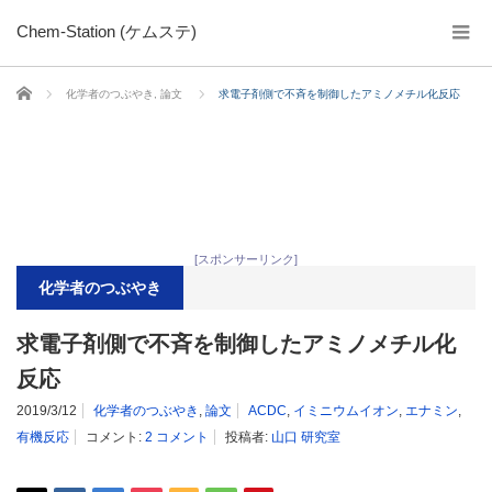
Chem-Station (ケムステ)
ホーム
化学者のつぶやき
,
論文
求電子剤側で不斉を制御したアミノメチル化反応
[スポンサーリンク]
化学者のつぶやき
求電子剤側で不斉を制御したアミノメチル化
反応
2019/3/12
化学者のつぶやき
,
論文
ACDC
,
イミニウムイオン
,
エナミン
,
有機反応
コメント:
2 コメント
投稿者:
山口 研究室