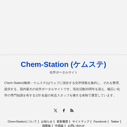
Chem-Station (ケムステ)
化学ポータルサイト
Chem-Station(略称：ケムステ)はウェブに混在する化学情報を集約し、それを整理、
提供する、国内最大の化学ポータルサイトです。現在活動20周年を迎え、幅広い化
学の専門知識を有する120 名超の有志スタッフを擁する体制で運営しています。
RSS
X
Facebook
Chem-Stationについて
お知らせ
更新履歴
サイトマップ
Facebook
Twitter
国際版
中国版
お問い合わせ