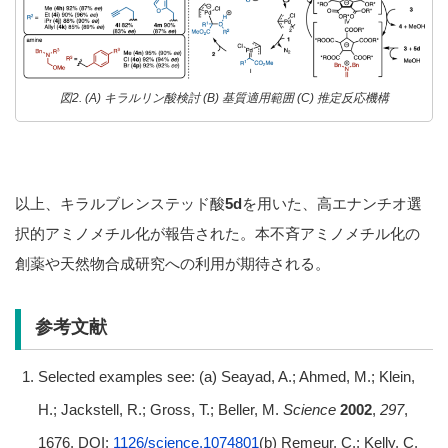
図2. (A) キラルリン酸検討 (B) 基質適用範囲 (C) 推定反応機構
以上、キラルブレンステッド酸
5d
を用いた、高エナンチオ選
択的アミノメチル化が報告された。本不斉アミノメチル化の
創薬や天然物合成研究への利用が期待される。
参考文献
Selected examples see: (a) Seayad, A.; Ahmed, M.; Klein,
H.; Jackstell, R.; Gross, T.; Beller, M.
Science
2002
,
297
,
1676. DOI:
1126/science.1074801
(b) Remeur, C.; Kelly, C.