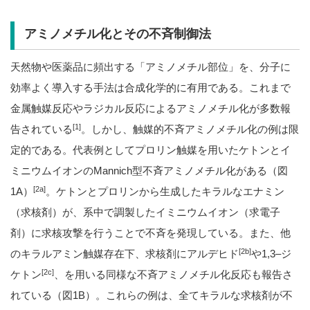
アミノメチル化とその不斉制御法
天然物や医薬品に頻出する「アミノメチル部位」を、分子に
効率よく導入する手法は合成化学的に有用である。これまで
金属触媒反応やラジカル反応によるアミノメチル化が多数報
[1]
告されている
。しかし、触媒的不斉アミノメチル化の例は限
定的である。代表例としてプロリン触媒を用いたケトンとイ
ミニウムイオンの
Mannich
型不斉アミノメチル化がある（図
[2a]
1A
）
。ケトンとプロリンから生成したキラルなエナミン
（求核剤）が、系中で調製したイミニウムイオン（求電子
剤）に求核攻撃を行うことで不斉を発現している。また、他
[2b]
のキラルアミン触媒存在下、求核剤にアルデヒド
や
1,3–
ジ
[2c]
ケトン
、を用いる同様な不斉アミノメチル化反応も報告さ
れている（図
1B
）。これらの例は、全てキラルな求核剤が不