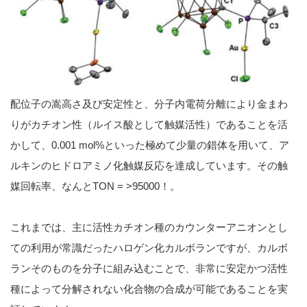
配位子の嵩高さ及び安定性と、分子内電荷分離により金まわ
りがカチオン性（ルイス酸として触媒活性）であることを活
かして、0.001 mol%といった極めて少量の錯体を用いて、ア
ルキンのヒドロアミノ化触媒反応を達成しています。その触
媒回転率、なんとTON = >95000！。
これまでは、主に活性カチオン種のカウンターアニオンとし
ての利用が常識だったハロゲン化カルボランですが、カルボ
ランそのものを分子に組み込むことで、非常に安定かつ活性
種によって分解されない化合物の合成が可能であることを実