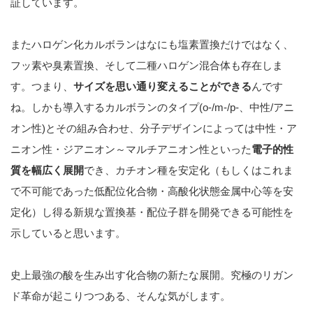
証しています。
またハロゲン化カルボランはなにも塩素置換だけではなく、
フッ素や臭素置換、そして二種ハロゲン混合体も存在しま
す。つまり、
サイズを思い通り変えることができる
んです
ね。しかも導入するカルボランのタイプ(o-/m-/p-、中性/アニ
オン性)とその組み合わせ、分子デザインによっては中性・ア
ニオン性・ジアニオン～マルチアニオン性といった
電子的性
質を幅広く展開
でき、カチオン種を安定化（もしくはこれま
で不可能であった低配位化合物・高酸化状態金属中心等を安
定化）し得る新規な置換基・配位子群を開発できる可能性を
示していると思います。
史上最強の酸を生み出す化合物の新たな展開。究極のリガン
ド革命が起こりつつある、そんな気がします。