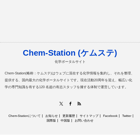
Chem-Station (ケムステ)
化学ポータルサイト
Chem-Station(略称：ケムステ)はウェブに混在する化学情報を集約し、それを整理、
提供する、国内最大の化学ポータルサイトです。現在活動20周年を迎え、幅広い化
学の専門知識を有する120 名超の有志スタッフを擁する体制で運営しています。
RSS
X
Facebook
Chem-Stationについて
お知らせ
更新履歴
サイトマップ
Facebook
Twitter
国際版
中国版
お問い合わせ