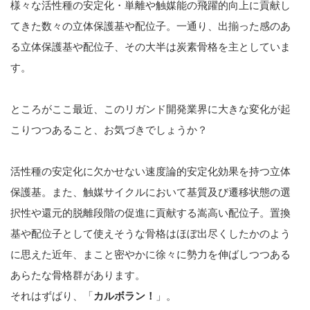
様々な活性種の安定化・単離や触媒能の飛躍的向上に貢献し
てきた数々の立体保護基や配位子。一通り、出揃った感のあ
る立体保護基や配位子、その大半は炭素骨格を主としていま
す。
ところがここ最近、このリガンド開発業界に大きな変化が起
こりつつあること、お気づきでしょうか？
活性種の安定化に欠かせない速度論的安定化効果を持つ立体
保護基。また、触媒サイクルにおいて基質及び遷移状態の選
択性や還元的脱離段階の促進に貢献する嵩高い配位子。置換
基や配位子として使えそうな骨格はほぼ出尽くしたかのよう
に思えた近年、まこと密やかに徐々に勢力を伸ばしつつある
あらたな骨格群があります。
それはずばり、「
カルボラン！
」。