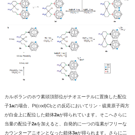
カルボランのホウ素頭頂部位がチオエーテルに置換した配位
子
1a
の場合、Pt(cod)Cl
との反応においてリン・硫黄原子両方
2
が白金上に配位した錯体
2a
が得られています。そこへさらに
当量の配位子
2a
を加えると、自発的に一つの塩素がフリーな
カウンターアニオンとなった錯体
3a
が得られます。さらに二