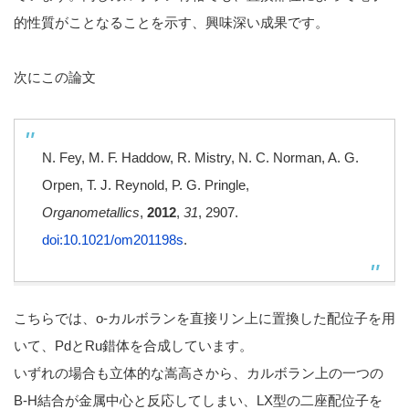
的性質がことなることを示す、興味深い成果です。
次にこの論文
N. Fey, M. F. Haddow, R. Mistry, N. C. Norman, A. G.
Orpen, T. J. Reynold, P. G. Pringle,
Organometallics
,
2012
,
31
, 2907.
doi:10.1021/om201198s
.
こちらでは、o-カルボランを直接リン上に置換した配位子を用
いて、PdとRu錯体を合成しています。
いずれの場合も立体的な嵩高さから、カルボラン上の一つの
B-H結合が金属中心と反応してしまい、LX型の二座配位子を