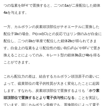
–
つの塩素をBF4
で置換すると、二つの
1a
が二座配位した錯体
4a
を与えます。
一方、カルボランの炭素頭頂部位がチオエーテルに置換した
配位子
1b
の場合、Pt(cod)Cl
との反応ではリン側のみが白金に
2
配位し、二つの
1b
が単座で配位した錯体
2b
が得られてきま
–
–
す。白金上の塩素をより配位性の低いB(C
F
)
やBF
で置き
6
5
4
4
換えることによってのみ、キレート型の錯体
3b
及び
4b
を得る
ことができます。
これら配位力の差は、結合するカルボラン頭頂原子の違いに
よって、硫黄部位の電子的性質が大きく変化したことに起因
します。すなわち、炭素頭頂部位で置換するよりも「
ホウ素
頭頂部位で置換するとより電子供与性になる
」ことを実証し
ています。同じカルボラン骨格でも、置換部位によって電子