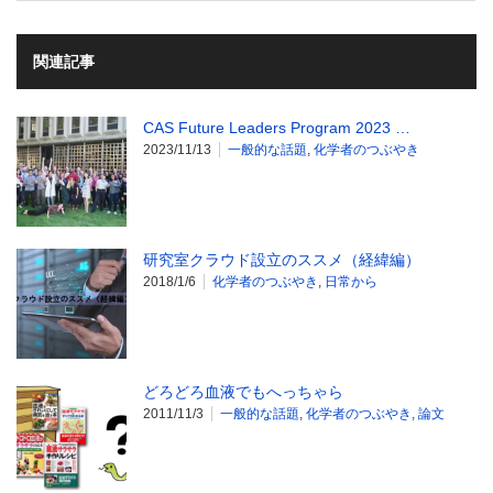
関連記事
CAS Future Leaders Program 2023 …
2023/11/13
一般的な話題
,
化学者のつぶやき
研究室クラウド設立のススメ（経緯編）
2018/1/6
化学者のつぶやき
,
日常から
どろどろ血液でもへっちゃら
2011/11/3
一般的な話題
,
化学者のつぶやき
,
論文