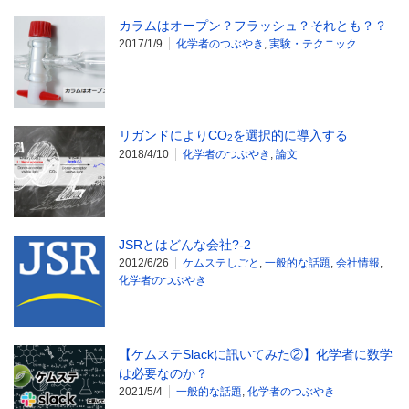
カラムはオープン？フラッシュ？それとも？？
2017/1/9
化学者のつぶやき
,
実験・テクニック
リガンドによりCO
を選択的に導入する
2
2018/4/10
化学者のつぶやき
,
論文
JSRとはどんな会社?-2
2012/6/26
ケムステしごと
,
一般的な話題
,
会社情報
,
化学者のつぶやき
【ケムステSlackに訊いてみた②】化学者に数学
は必要なのか？
2021/5/4
一般的な話題
,
化学者のつぶやき