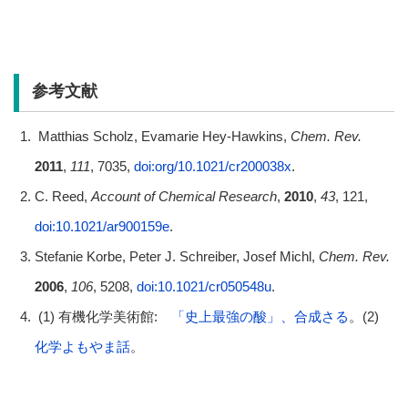
参考文献
Matthias Scholz, Evamarie Hey-Hawkins,
Chem. Rev.
2011
,
111
, 7035,
doi:org/10.1021/cr200038x
.
C. Reed,
Account of Chemical Research
,
2010
,
43
, 121,
doi:10.1021/ar900159e
.
Stefanie Korbe, Peter J. Schreiber, Josef Michl,
Chem. Rev.
2006
,
106
, 5208,
doi:10.1021/cr050548u
.
(1) 有機化学美術館:
「史上最強の酸」、合成さる
。(2)
化学よもやま話
。