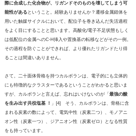
際に合成した化合物が、リガンドそのものを壊してしまう可
能性がある
ということ。経験ありませんか？遷移金属錯体を
用いた触媒サイクルにおいて、配位子を巻き込んだ失活過程
をよく目にすることと思います。高酸化/電子不足状態もしく
は低配位の金属へのC-H挿入や置換基の転移などがその一例。
その過程を防ぐことができれば、より優れたリガンドたり得
ることは間違いありません。
さて。二十面体骨格を持つカルボランは、電子的にも立体的
にも特徴的なクラスターであるということがわかると思いま
すが、カルボランと言えば、忘れはいけないのが「
最強の酸
を生み出す共役塩基 ！
」[4] そう、カルボランは、骨格に含
まれる炭素の数によって、電気中性（炭素二つ）、モノアニ
オン性（炭素一つ）、ジアニオン性（炭素ゼロ）となる性質
をも持っています。