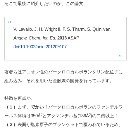
そこで最後に紹介したいのが、この論文
V. Lavallo, J. H. Wright II, F. S. Tharm, S. Quinlivan,
Angew. Chem. Int. Ed.
2013
ASAP
doi:10.1002/anie.201209107
.
著者らはアニオン性のパークロロカルボランをリン配位子に
組み込み、それを用いた金触媒の開発を行っています。
特徴を何点か。
（１）
まず、
でかい！
パークロロカルボランのファンデルワ
3
3
ールス体積は350Å
とアダマンチル基(136Å
)の二倍以上！
（２）
表面が塩素原子のブランケットで覆われているため、