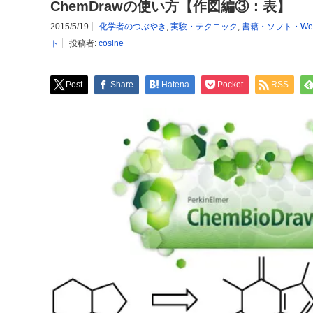
ChemDrawの使い方【作図編③：表】
2015/5/19
化学者のつぶやき
,
実験・テクニック
,
書籍・ソフト・We
ト
投稿者:
cosine
Post
Share
Hatena
Pocket
RSS