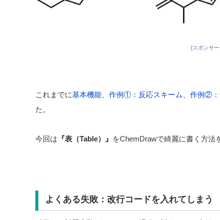
[スポンサー
これまでに
基本機能
、
作例①：反応スキーム
、
作例②：
た。
今回は
『表（Table）』
をChemDrawで綺麗に書く方
よくある失敗：改行コードを入れてしまう