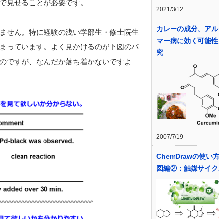
で見せることが必要です。
2021/3/12
カレーの成分、アル
ません。特に経験の浅い学部生・修士院生
マー病に効く可能性
まっています。よく見かけるのが下図のパ
究
のですが、なんだか落ち着かないですよ
2007/7/19
ChemDrawの使い
図編②：触媒サイク