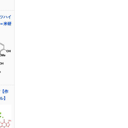
ツハイ
＝米研
方【作
ル】