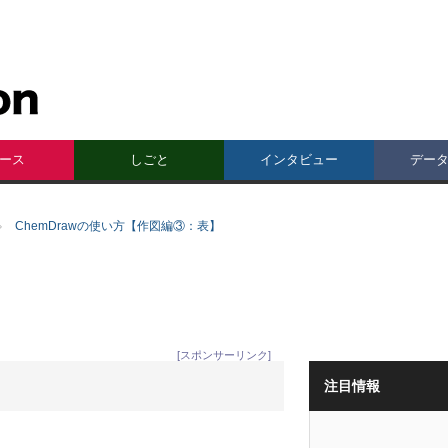
ース
しごと
インタビュー
デー
ChemDrawの使い方【作図編③：表】
[スポンサーリンク]
注目情報