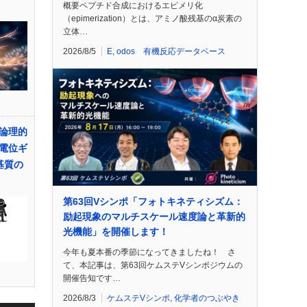
概要ペプチド合成におけるエピメリ化
（epimerization）とは、アミノ酸残基のα炭素の
立体…
2026/8/5
E
,
odos 有機反応データベース
論理的
電位ギ
基質の
第63回Vシンポ「フォトキネティシズム：
励起現象のマルチスケール速度論と革新的
光機能」を開催します！
今年も夏本番の季節になってきましたね！ さ
て、本記事は、第63回ケムステVシンポジウムの
開催告知です…
2026/8/3
ケムステVシンポ
,
化学者のつぶやき