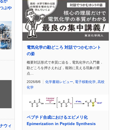
るか
つぶや
電気化学の勘どころ 対話でつかむホント
の姿
概要対話形式で本質に迫る，電気化学の入門書．
勘どころを押さえれば，複雑に見える現象の要
点…
2026/8/6
化学書籍レビュー
,
電子移動化学
,
高校
化学
ペプチド合成におけるエピメリ化
Epimerization in Peptide Synthesis
ナウィ