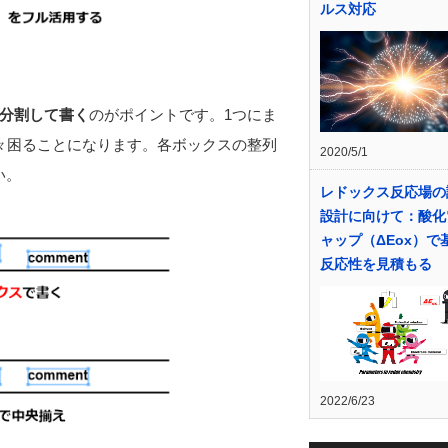
ルス対応
分割して書く
のがポイントです。1つにま
々困ることになります。各ボックスの整列
2020/5/1
い。
レドックス反応場の
設計に向けて：酸化
ャップ（ΔEox）で
反応性を見積もる
2022/6/23