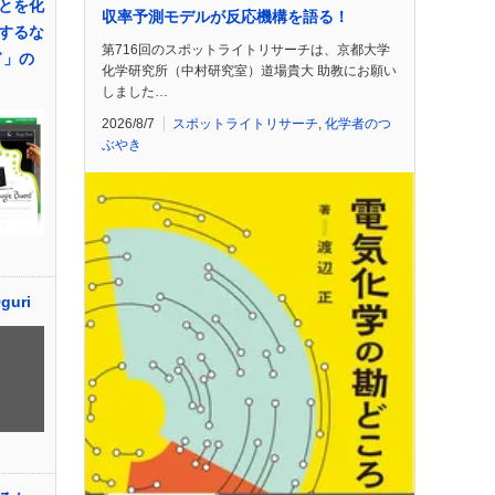
とを化
収率予測モデルが反応機構を語る！
するな
第716回のスポットライトリサーチは、京都大学
ド」の
化学研究所（中村研究室）道場貴大 助教にお願い
しました…
2026/8/7
スポットライトリサーチ
,
化学者のつ
ぶやき
guri