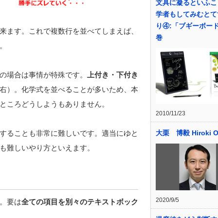
文具に凝るといふこ
学者もしてみむとて
り④:「ブギーボー
来ます。これで複数行を並べてしまえば、
巻
。
wの場合は事情が特殊です。
上付き・下付き
右）。化学式を並べることが多いため、本
ところどうしようもありません。
2010/11/23
することも非常に難しいです。適当にゆと
大栗 博毅 Hiroki O
も難しいやり方といえます。
2020/9/5
。要は
全ての項目を別々のテキストボック