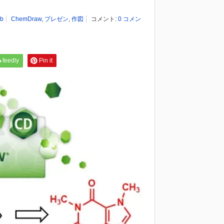
b
ChemDraw
,
プレゼン
,
作図
コメント:
0 コメン
feedly
Pin it