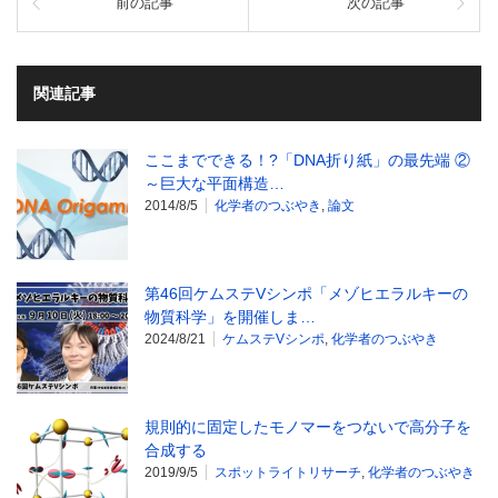
前の記事
次の記事
関連記事
ここまでできる！?「DNA折り紙」の最先端 ②
～巨大な平面構造…
2014/8/5
化学者のつぶやき
,
論文
第46回ケムステVシンポ「メゾヒエラルキーの
物質科学」を開催しま…
2024/8/21
ケムステVシンポ
,
化学者のつぶやき
規則的に固定したモノマーをつないで高分子を
合成する
2019/9/5
スポットライトリサーチ
,
化学者のつぶやき