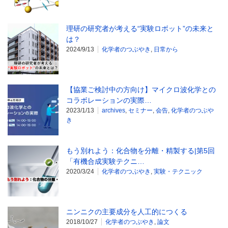
理研の研究者が考える“実験ロボット”の未来と
は？
2024/9/13
化学者のつぶやき
,
日常から
【協業ご検討中の方向け】マイクロ波化学との
コラボレーションの実際…
2023/1/13
archives
,
セミナー
,
会告
,
化学者のつぶや
き
もう別れよう：化合物を分離・精製する|第5回
「有機合成実験テクニ…
2020/3/24
化学者のつぶやき
,
実験・テクニック
ニンニクの主要成分を人工的につくる
2018/10/27
化学者のつぶやき
,
論文