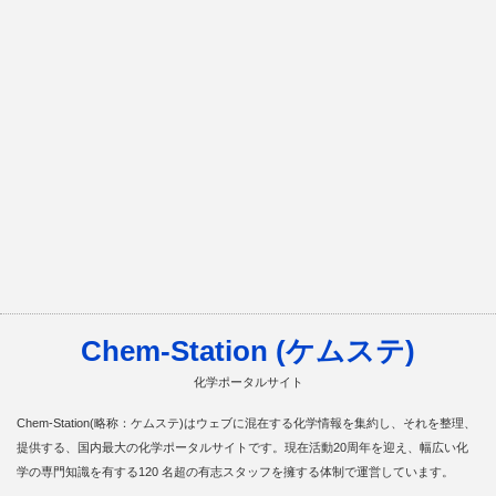
Chem-Station (ケムステ)
化学ポータルサイト
Chem-Station(略称：ケムステ)はウェブに混在する化学情報を集約し、それを整理、
提供する、国内最大の化学ポータルサイトです。現在活動20周年を迎え、幅広い化
学の専門知識を有する120 名超の有志スタッフを擁する体制で運営しています。