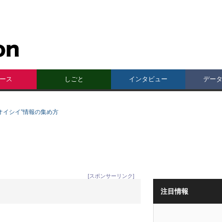
ース
しごと
インタビュー
デー
オイシイ”情報の集め方
[スポンサーリンク]
注目情報