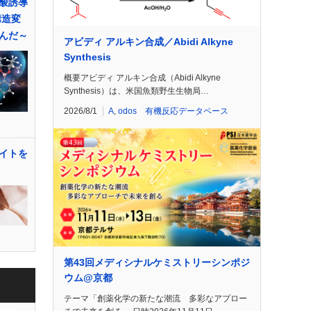
酸誘導
構造変
んだ～
アビディ アルキン合成／Abidi Alkyne
Synthesis
概要アビディ アルキン合成（Abidi Alkyne
Synthesis）は、米国魚類野生生物局…
2026/8/1
A
,
odos 有機反応データベース
イトを
第43回メディシナルケミストリーシンポジ
ウム@京都
テーマ「創薬化学の新たな潮流 多彩なアプロー