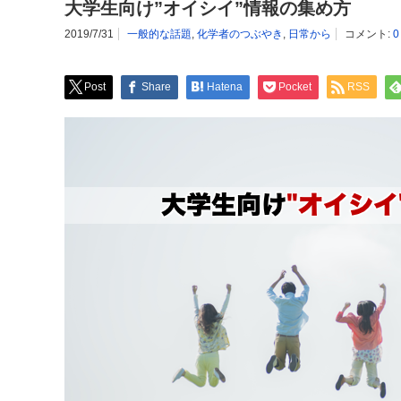
大学生向け”オイシイ”情報の集め方
2019/7/31
一般的な話題
,
化学者のつぶやき
,
日常から
コメント:
Post
Share
Hatena
Pocket
RSS