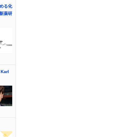
める化
新薬研
arl