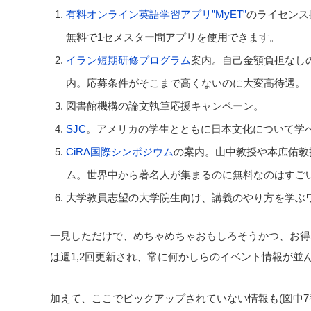
有料オンライン英語学習アプリ”MyET”
のライセンス
無料で1セメスター間アプリを使用できます。
イラン短期研修プログラム
案内。自己金額負担なし
内。応募条件がそこまで高くないのに大変高待遇。
図書館機構の論文執筆応援キャンペーン。
SJC
。アメリカの学生とともに日本文化について学
CiRA国際シンポジウム
の案内。山中教授や本庶佑教
ム。世界中から著名人が集まるのに無料なのはすご
大学教員志望の大学院生向け、講義のやり方を学ぶ
一見しただけで、めちゃめちゃおもしろそうかつ、お得
は週1,2回更新され、常に何かしらのイベント情報が並
加えて、ここでピックアップされていない情報も(図中7