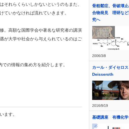
はそれらくらいしかないというのもまた、
骨粗鬆症、骨破壊止
けていかなければ流れていきます。
合物発見 理研など
究へ
修。高額な国際学会や著名な研究者の講演
遇が大学や社会から与えられているのはご
2006/3/8
学内での情報の集め方を紹介します。
カール・ダイセロス K
Deisseroth
2016/9/19
います。
基礎講座 有機化学