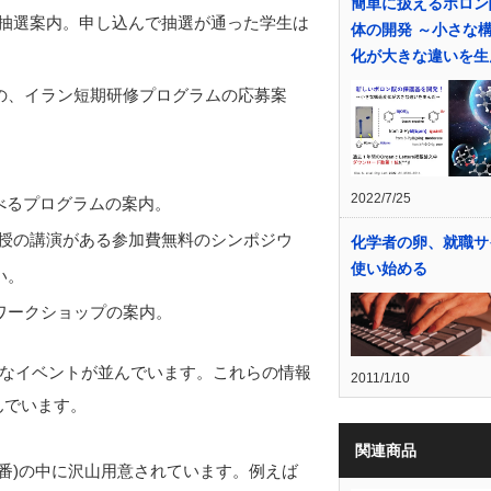
簡単に扱えるボロン
抽選案内。申し込んで抽選が通った学生は
体の開発 ～小さな
化が大きな違いを生
の、イラン短期研修プログラムの応募案
2022/7/25
べるプログラムの案内。
授の講演がある参加費無料のシンポジウ
化学者の卵、就職サ
使い始める
い。
ワークショップの案内。
なイベントが並んでいます。これらの情報
2011/1/10
んでいます。
関連商品
番)の中に沢山用意されています。例えば