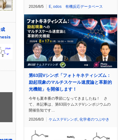
2026/8/5
E
,
odos 有機反応データベース
合成
hesis
第63回Vシンポ「フォトキネティシズム：
励起現象のマルチスケール速度論と革新的
光機能」を開催します！
今年も夏本番の季節になってきましたね！ さ
て、本記事は、第63回ケムステVシンポジウムの
開催告知です…
2026/8/3
ケムステVシンポ
,
化学者のつぶやき