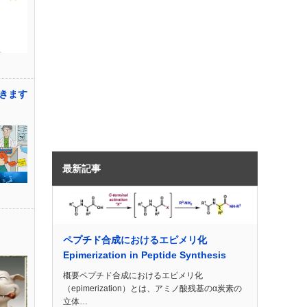
きます
最新記事
ペプチド合成におけるエピメリ化
Epimerization in Peptide Synthesis
概要ペプチド合成におけるエピメリ化
（epimerization）とは、アミノ酸残基のα炭素の
立体…