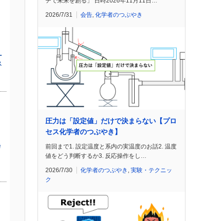
チで未来を創る」 日時2026年11月11日…
2026/7/31
会告
,
化学者のつぶやき
圧力は「設定値」だけで決まらない【プロ
セス化学者のつぶやき】
前回まで1. 設定温度と系内の実温度のお話2. 温度
値をどう判断するか3. 反応操作をし…
2026/7/30
化学者のつぶやき
,
実験・テクニッ
ク