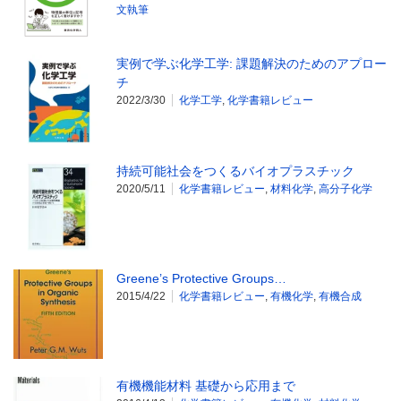
文執筆
実例で学ぶ化学工学: 課題解決のためのアプロー
チ
2022/3/30
化学工学
,
化学書籍レビュー
持続可能社会をつくるバイオプラスチック
2020/5/11
化学書籍レビュー
,
材料化学
,
高分子化学
Greene’s Protective Groups…
2015/4/22
化学書籍レビュー
,
有機化学
,
有機合成
有機機能材料 基礎から応用まで