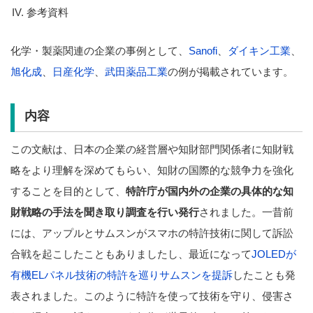
参考資料
化学・製薬関連の企業の事例として、
Sanofi
、
ダイキン工業
、
旭化成
、
日産化学
、
武田薬品工業
の例が掲載されています。
内容
この文献は、日本の企業の経営層や知財部門関係者に知財戦
略をより理解を深めてもらい、知財の国際的な競争力を強化
することを目的として、
特許庁が国内外の企業の具体的な知
財戦略の手法を聞き取り調査を行い発行
されました。一昔前
には、アップルとサムスンがスマホの特許技術に関して訴訟
合戦を起こしたこともありましたし、最近になって
JOLEDが
有機ELパネル技術の特許を巡りサムスンを提訴
したことも発
表されました。このように特許を使って技術を守り、侵害さ