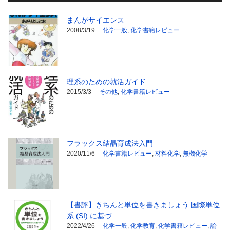
まんがサイエンス
2008/3/19
化学一般
,
化学書籍レビュー
理系のための就活ガイド
2015/3/3
その他
,
化学書籍レビュー
フラックス結晶育成法入門
2020/11/6
化学書籍レビュー
,
材料化学
,
無機化学
【書評】きちんと単位を書きましょう 国際単位
系 (SI) に基づ…
2022/4/26
化学一般
,
化学教育
,
化学書籍レビュー
,
論