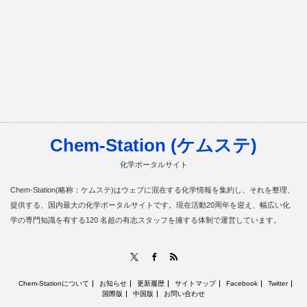
Chem-Station (ケムステ)
化学ポータルサイト
Chem-Station(略称：ケムステ)はウェブに混在する化学情報を集約し、それを整理、
提供する、国内最大の化学ポータルサイトです。現在活動20周年を迎え、幅広い化
学の専門知識を有する120 名超の有志スタッフを擁する体制で運営しています。
RSS
X
Facebook
Chem-Stationについて
お知らせ
更新履歴
サイトマップ
Facebook
Twitter
国際版
中国版
お問い合わせ