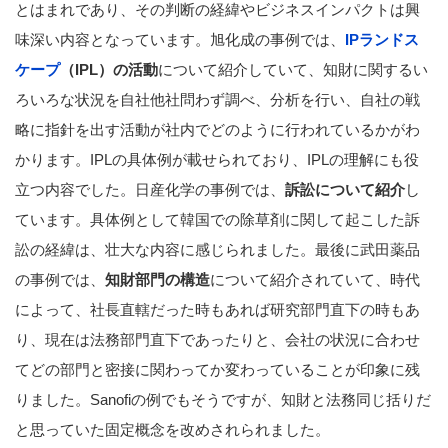
とはまれであり、その判断の経緯やビジネスインパクトは興
味深い内容となっています。旭化成の事例では、
IPランドス
ケープ
（IPL）の活動
について紹介していて、知財に関するい
ろいろな状況を自社他社問わず調べ、分析を行い、自社の戦
略に指針を出す活動が社内でどのように行われているかがわ
かります。IPLの具体例が載せられており、IPLの理解にも役
立つ内容でした。日産化学の事例では、
訴訟について紹介
し
ています。具体例として韓国での除草剤に関して起こした訴
訟の経緯は、壮大な内容に感じられました。最後に武田薬品
の事例では、
知財部門の構造
について紹介されていて、時代
によって、社長直轄だった時もあれば研究部門直下の時もあ
り、現在は法務部門直下であったりと、会社の状況に合わせ
てどの部門と密接に関わってか変わっていることが印象に残
りました。Sanofiの例でもそうですが、知財と法務同じ括りだ
と思っていた固定概念を改めされられました。