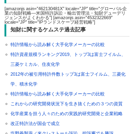
[amazonjs asin=”462130481X” locale=”JP” title=”グローバル企
業の知財戦略―米国特許訴訟・輸出管理法・知財デューデリ
ジェンスがよくわかる”] [amazonjs asin=”4532322669″
locale=”JP” title=”IPランドスケープ経営戦略”]
知財に関するケムステ過去記事
特許情報から読み解く大手化学メーカーの比較
特許資産規模ランキング2019、トップ3は富士フイルム、
三菱ケミカル、住友化学
2012年の被引用特許件数トップ3は富士フイルム、三菱化
学、積水化学
特許情報から読み解く大手化学メーカーの比較
これからの研究開発状況下を生き抜くための３つの資質
化学産業を担う人々のための実践的研究開発と企業戦略
改正特許法が国会で成立
塩野義製薬／米クレストール訴訟、控訴審でも勝訴