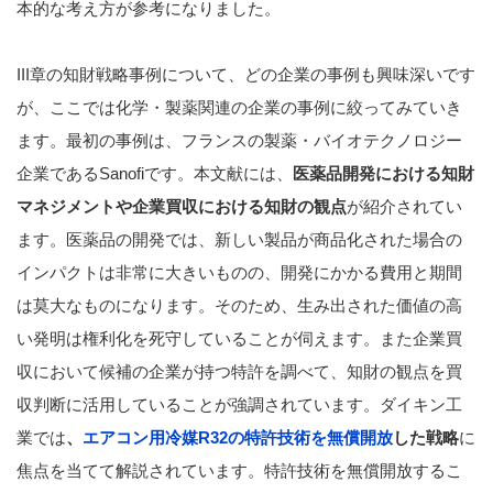
本的な考え方が参考になりました。
III章の知財戦略事例について、どの企業の事例も興味深いです
が、ここでは化学・製薬関連の企業の事例に絞ってみていき
ます。最初の事例は、フランスの製薬・バイオテクノロジー
企業であるSanofiです。本文献には、
医薬品開発における知財
マネジメントや企業買収における知財の観点
が紹介されてい
ます。医薬品の開発では、新しい製品が商品化された場合の
インパクトは非常に大きいものの、開発にかかる費用と期間
は莫大なものになります。そのため、生み出された価値の高
い発明は権利化を死守していることが伺えます。また企業買
収において候補の企業が持つ特許を調べて、知財の観点を買
収判断に活用していることが強調されています。ダイキン工
業では
、
エアコン用冷媒R32の特許技術を無償開放
した戦略
に
焦点を当てて解説されています。特許技術を無償開放するこ