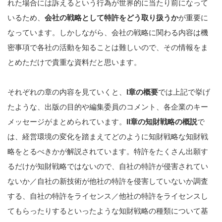
れた場合には訴えるという行為が世界的に当たり前になって
いるため、
会社の戦略として特許をどう取り扱うか
が重要に
なっています。しかしながら、会社の戦略に関わる内容は機
密事項で各社の活動を知ることは難しいので、その情報をま
とめただけで貴重な資料だと思います。
それぞれの章の内容を見ていくと、
I章の概要
では上記で挙げ
たような、出版の目的や編集委員のコメント、各企業のキー
メッセージがまとめられています。
II章の知財戦略の概説
で
は、経営環境の変化を踏まえてどのように知財戦略な知財戦
略をとるべきかが解説されています。特許をたくさん出願す
るだけが知財戦略ではないので、自社の特許が侵害されてい
ないか／自社の新技術が他社の特許を侵害していないか調査
する、自社の特許をライセンス／他社の特許をライセンスし
てもらったりするといったような知財戦略の種類について基