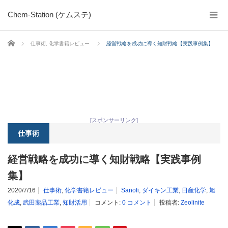
Chem-Station (ケムステ)
ホーム
仕事術
,
化学書籍レビュー
経営戦略を成功に導く知財戦略【実践事例集】
[スポンサーリンク]
仕事術
経営戦略を成功に導く知財戦略【実践事例
集】
2020/7/16
仕事術
,
化学書籍レビュー
Sanofi
,
ダイキン工業
,
日産化学
,
旭
化成
,
武田薬品工業
,
知財活用
コメント:
0 コメント
投稿者:
Zeolinite