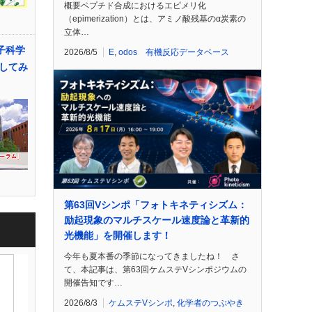
概要ペプチド合成におけるエピメリ化
（epimerization）とは、アミノ酸残基のα炭素の
立体…
子科学
2026/8/5
E
,
odos 有機反応データベース
してみ
第63回Vシンポ「フォトキネティシズム：
励起現象のマルチスケール速度論と革新的
光機能」を開催します！
今年も夏本番の季節になってきましたね！ さ
て、本記事は、第63回ケムステVシンポジウムの
開催告知です…
2026/8/3
ケムステVシンポ
,
化学者のつぶやき