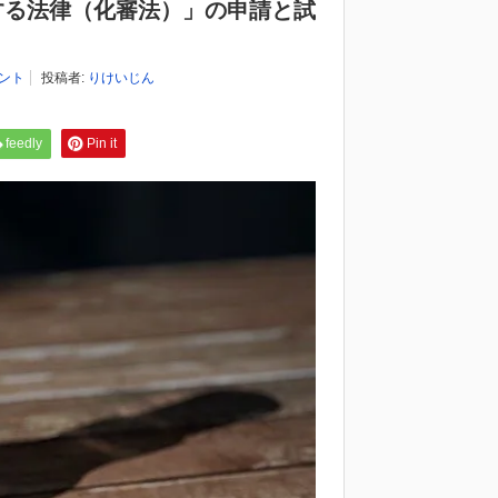
する法律（化審法）」の申請と試
メント
投稿者:
りけいじん
feedly
Pin it