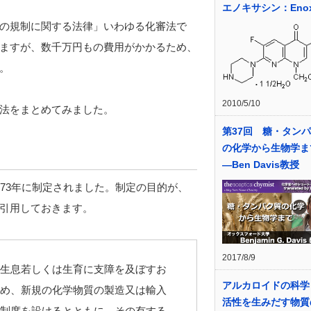
エノキサシン：Enox
の規制に関する法律」いわゆる化審法で
ますが、数千万円もの費用がかかるため、
。
2010/5/10
法をまとめてみました。
第37回 糖・タン
の化学から生物学ま
―Ben Davis教授
73年に制定されました。制定の目的が、
引用しておきます。
2017/8/9
生息若しくは生育に支障を及ぼすお
アルカロイドの科学
め、新規の化学物質の製造又は輸入
活性を生みだす物質
制度を設けるとともに、その有する