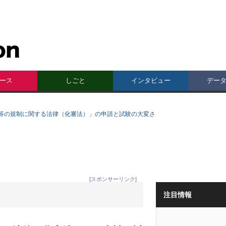
ース
しごと
インタビュー
デー
等の規制に関する法律（化審法）」の申請と試験の大変さ
[スポンサーリンク]
注目情報