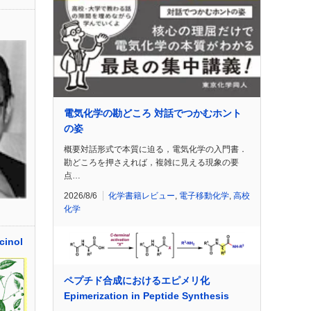
電気化学の勘どころ 対話でつかむホント
の姿
概要対話形式で本質に迫る，電気化学の入門書．
勘どころを押さえれば，複雑に見える現象の要
点…
2026/8/6
化学書籍レビュー
,
電子移動化学
,
高校
化学
inol
ペプチド合成におけるエピメリ化
Epimerization in Peptide Synthesis