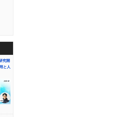
、研究開
用と人