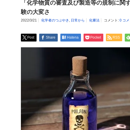
「化学物質の審査及び製造等の規制に関
験の大変さ
2022/3/21
化学者のつぶやき
,
日常から
化審法
コメント:
0 コ
Post
Share
Hatena
Pocket
RSS