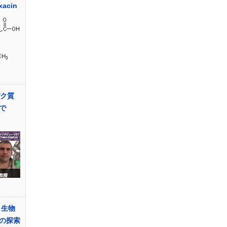
acin
パク質
で
 生物
の探索