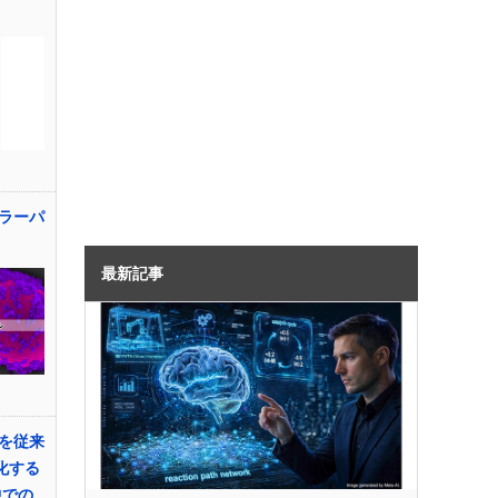
ラーパ
最新記事
を従来
定化する
中での