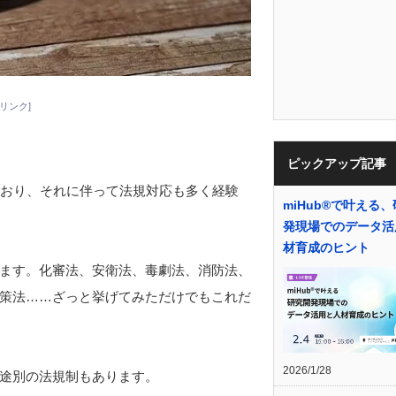
リンク]
ピックアップ記事
ており、それに伴って法規対応も多く経験
miHub®で叶える
発現場でのデータ活
材育成のヒント
ます。化審法、安衛法、毒劇法、消防法、
策法……ざっと挙げてみただけでもこれだ
2026/1/28
途別の法規制もあります。