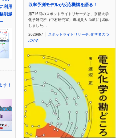
収率予測モデルが反応機構を語る！
に利用
幅削減
第716回のスポットライトリサーチは、京都大学
化学研究所（中村研究室）道場貴大 助教にお願い
～
しました…
2026/8/7
スポットライトリサーチ
,
化学者のつ
ぶやき
します！