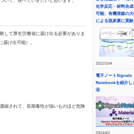
ついて、述べていきたいと思います。
化学反応・材料合成
可能、有機溶媒の大
による脱炭素に貢献
験して厚生労働省に届け出る必要がありま
ずに届け出可能）。
2022/10/4
電子ノートSignals
Notebookを紹介
④
濃縮されて、長期毒性が強いものほど危険
2024/4/2