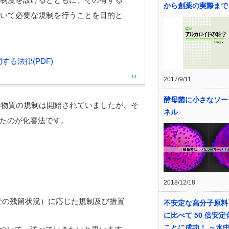
から創薬の実際まで
いて必要な規制を行うことを目的と
る法律(PDF)
2017/9/11
酵母菌に小さなソー
い物質の規制は開始されていましたが、そ
ネル
たのが化審法です。
2018/12/18
での残留状況）に応じた規制及び措置
不安定な高分子原料
に比べて 50 倍安
ことに成功！ ～水