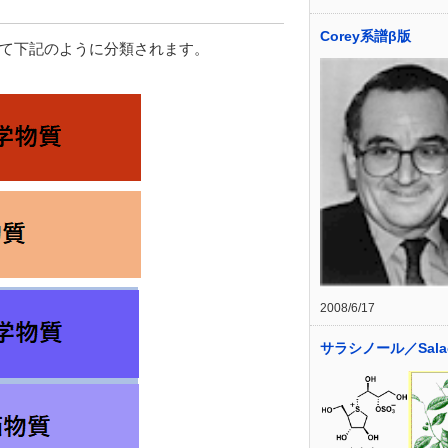
Corey系譜β版
て下記のように分類されます。
2008/6/17
サラシノール／Salac