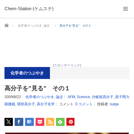
Chem-Station (ケムステ)
ホーム
化学者のつぶやき
,
論文
高分子を”見る” その１
[スポンサーリンク]
化学者のつぶやき
高分子を”見る” その１
2009/8/22
化学者のつぶやき
,
論文
AFM
,
Science
,
分岐状高分子
,
原子間力
顕微鏡
,
環状高分子
,
高分子化学
コメント:
0 コメント
投稿者:
suiga