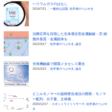
ヘリウムガスのはなし
2016/7/21
一般的な話題
,
化学者のつぶやき
治療応用を目指した生体適合型金属触媒：② 細
胞外基質・金属錯体を…
2022/3/17
化学者のつぶやき
,
論文
光有機触媒で開環メタセシス重合
2015/2/23
化学者のつぶやき
,
論文
ビニルモノマーの超精密合成法の開発：モノマ
ー配列、分子量、立体構…
2020/12/17
スポットライトリサーチ
,
化学者のつぶや
き