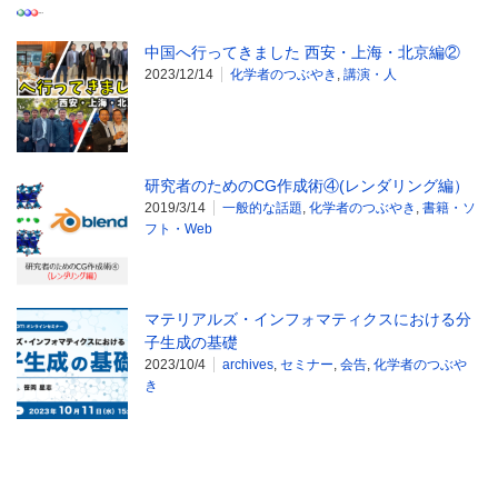
中国へ行ってきました 西安・上海・北京編②
2023/12/14
化学者のつぶやき
,
講演・人
研究者のためのCG作成術④(レンダリング編）
2019/3/14
一般的な話題
,
化学者のつぶやき
,
書籍・ソ
フト・Web
マテリアルズ・インフォマティクスにおける分
子生成の基礎
2023/10/4
archives
,
セミナー
,
会告
,
化学者のつぶや
き