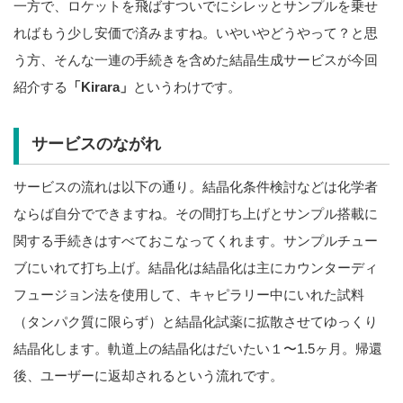
一方で、ロケットを飛ばすついでにシレッとサンプルを乗せ
ればもう少し安価で済みますね。いやいやどうやって？と思
う方、そんな一連の手続きを含めた結晶生成サービスが今回
紹介する
「Kirara」
というわけです。
サービスのながれ
サービスの流れは以下の通り。結晶化条件検討などは化学者
ならば自分でできますね。その間打ち上げとサンプル搭載に
関する手続きはすべておこなってくれます。サンプルチュー
ブにいれて打ち上げ。結晶化は結晶化は主にカウンターディ
フュージョン法を使用して、キャピラリー中にいれた試料
（タンパク質に限らず）と結晶化試薬に拡散させてゆっくり
結晶化します。軌道上の結晶化はだいたい１〜1.5ヶ月。帰還
後、ユーザーに返却されるという流れです。