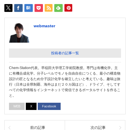
webmaster
投稿者の記事一覧
Chem-Station代表。早稲田大学理工学術院教授。専門は有機化学。主
に有機合成化学。分子レベルでモノを自由自在につくる、最小の構造物
設計の匠となるため分子設計化学を確立したいと考えている。趣味は旅
行（日本は全県制覇、海外はまだ２０カ国ほど）、ドライブ、そしてす
べての化学情報をインターネットで発信できるポータルサイトを作るこ
と。
WEB
X
Facebook
前の記事
次の記事