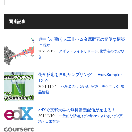
関連記事
銅中心が動く人工非ヘム金属酵素の簡便な構築
に成功
2023/4/15
スポットライトリサーチ
,
化学者のつぶや
き
化学反応を自動サンプリング！ EasySampler
1210
2021/11/24
化学者のつぶやき
,
実験・テクニック
,
製
品情報
edXで京都大学の無料講義配信が始まる！
2014/4/10
一般的な話題
,
化学者のつぶやき
,
化学英
語・日常英語