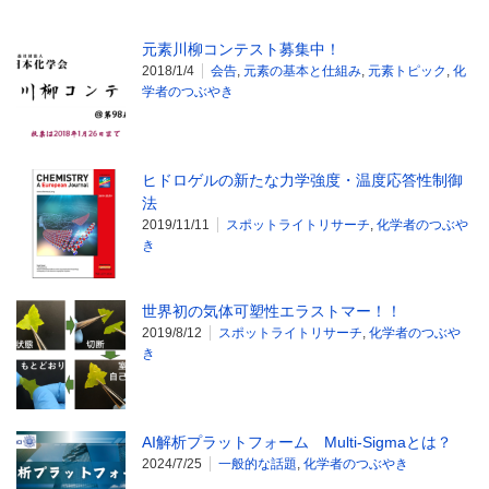
元素川柳コンテスト募集中！
2018/1/4
会告
,
元素の基本と仕組み
,
元素トピック
,
化
学者のつぶやき
ヒドロゲルの新たな力学強度・温度応答性制御
法
2019/11/11
スポットライトリサーチ
,
化学者のつぶや
き
世界初の気体可塑性エラストマー！！
2019/8/12
スポットライトリサーチ
,
化学者のつぶや
き
AI解析プラットフォーム Multi-Sigmaとは？
2024/7/25
一般的な話題
,
化学者のつぶやき