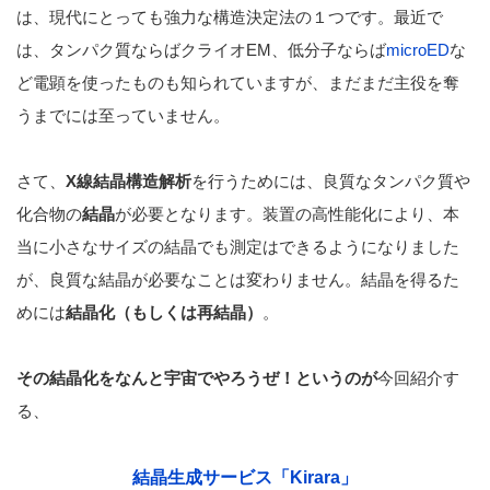
は、現代にとっても強力な構造決定法の１つです。最近で
は、タンパク質ならばクライオEM、低分子ならば
microED
な
ど電顕を使ったものも知られていますが、まだまだ主役を奪
うまでには至っていません。
さて、
X線結晶構造解析
を行うためには、良質なタンパク質や
化合物の
結晶
が必要となります。装置の高性能化により、本
当に小さなサイズの結晶でも測定はできるようになりました
が、良質な結晶が必要なことは変わりません。結晶を得るた
めには
結晶化（もしくは再結晶）
。
その結晶化をなんと宇宙でやろうぜ！というのが
今回紹介す
る、
結晶生成サービス「Kirara」