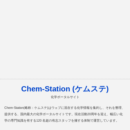
Chem-Station (ケムステ)
化学ポータルサイト
Chem-Station(略称：ケムステ)はウェブに混在する化学情報を集約し、それを整理、
提供する、国内最大の化学ポータルサイトです。現在活動20周年を迎え、幅広い化
学の専門知識を有する120 名超の有志スタッフを擁する体制で運営しています。