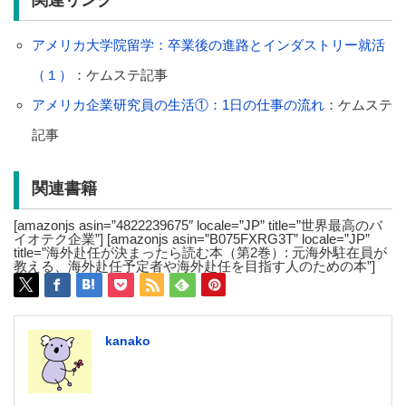
関連リンク
アメリカ大学院留学：卒業後の進路とインダストリー就活
（１）
：ケムステ記事
アメリカ企業研究員の生活①：1日の仕事の流れ
：ケムステ
記事
関連書籍
[amazonjs asin=”4822239675″ locale=”JP” title=”世界最高のバ
イオテク企業”] [amazonjs asin=”B075FXRG3T” locale=”JP”
title=”海外赴任が決まったら読む本（第2巻）: 元海外駐在員が
教える、海外赴任予定者や海外赴任を目指す人のための本”]
kanako