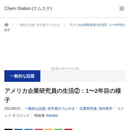
Chem-Station (ケムステ)
ホーム
一般的な話題
,
化学者のつぶやき
アメリカ企業研究員の生活②：1〜2年目の
様子
[スポンサーリンク]
一般的な話題
アメリカ企業研究員の生活②：1〜2年目の様
子
2023/6/15
一般的な話題
,
化学者のつぶやき
企業研究者
,
海外留学
コメ
ント:
0 コメント
投稿者:
kanako