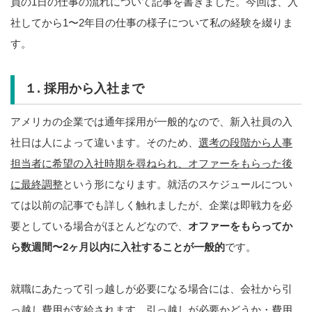
員の1日の仕事の流れについて記事を書きました。今回は、入
社してから1〜2年目の仕事の様子について私の経験を綴りま
す。
１. 採用から入社まで
アメリカの企業では通年採用が一般的なので、新入社員の入
社日は人によって違います。そのため、
選考の段階から人事
担当者に希望の入社時期を尋ねられ、オファーをもらった後
に最終調整
という形になります。就活のスケジュールについ
ては以前の記事でも詳しく触れましたが、企業は即戦力を必
要としている場合がほとんどなので、
オファーをもらってか
ら数週間〜
2
ヶ月以内に入社することが一般的
です。
就職にあたって引っ越しが必要になる場合には、会社から引
っ越し費用が支給されます。引っ越しが必要かどうか・費用