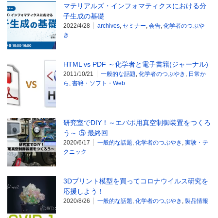
マテリアルズ・インフォマティクスにおける分
子生成の基礎
2022/4/28
archives
,
セミナー
,
会告
,
化学者のつぶや
き
HTML vs PDF ～化学者と電子書籍(ジャーナル)
2011/10/21
一般的な話題
,
化学者のつぶやき
,
日常か
ら
,
書籍・ソフト・Web
研究室でDIY！～エバポ用真空制御装置をつくろ
う～ ⑤ 最終回
2020/6/17
一般的な話題
,
化学者のつぶやき
,
実験・テ
クニック
3Dプリント模型を買ってコロナウイルス研究を
応援しよう！
2020/8/26
一般的な話題
,
化学者のつぶやき
,
製品情報