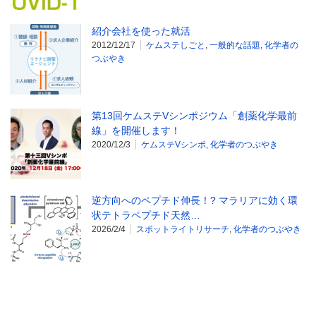
紹介会社を使った就活
2012/12/17
ケムステしごと
,
一般的な話題
,
化学者の
つぶやき
第13回ケムステVシンポジウム「創薬化学最前
線」を開催します！
2020/12/3
ケムステVシンポ
,
化学者のつぶやき
逆方向へのペプチド伸長！? マラリアに効く環
状テトラペプチド天然…
2026/2/4
スポットライトリサーチ
,
化学者のつぶやき