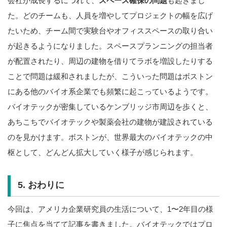
会社が成長するにつれて、
スペース確保の問題
も起きまし
た。どのチームも、人員を増やしてプロジェクトの幅を広げ
たいため、チーム間で実験台やオフィススペースの取り合い
が起きるようになりました。スペースプランニングの担当者
が配置されたり、周辺の建物を借りてラボを増設したりする
ことで問題は緩和されましたが、こういった問題はボストン
にある他のバイオ系企業でも頻繁に起こっているようです。
バイオテックが密集しているケンブリッジ市周辺を歩くと、
あちこちでバイオテックや製薬会社の建物が建設されている
のを見かけます。ボストンが、世界最大のバイオテックの中
枢として、どんどん拡大していく様子が感じられます。
5. おわりに
今回は、アメリカ企業研究員の生活について、1〜2年目の様
子に焦点を当てて記事を書きました。バイオテックではプロ