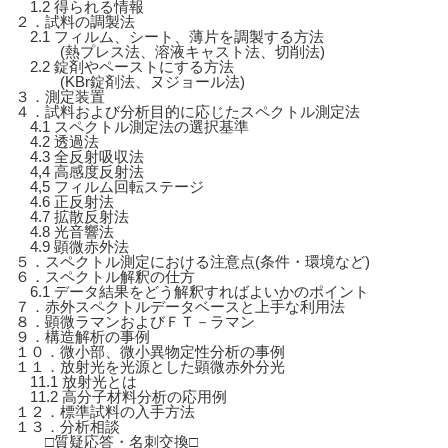
1.2 得られる情報
２．試料の調製法
2.1 フィルム、シート、薄片を調製する方法
(熱プレス法、溶液キャスト法、切削法)
2.2 錠剤やペーストにする方法
(KBr錠剤法、ヌジョール法)
３．測定装置
４．試料および分析目的に応じたスペクトル測定法
4.1 スペクトル測定法の選択基準
4.2 透過法
4.3 全反射吸収法
4,4 高感度反射法
4,5 フィルム回転ステージ
4.6 正反射法
4.7 拡散反射法
4.8 光音響法
4.9 顕微赤外法
５．スペクトル測定における注意点(条件・環境など)
６．スペクトル解釈の仕方
6.1 データ結果をどう解釈すればよいかのポイント
７．赤外スペクトルデータベースと上手な利用法
８．顕微ラマンおよびＦＴ－ラマン
９．構造解析の事例
１０．微小部、微小異物定性分析の事例
１１．放射光を光源とした顕微赤外分光
11.1 放射光とは
11.2 高分子材料分析の応用例
１２．標準試料の入手方法
１３．分析相談
□質疑応答・名刺交換□