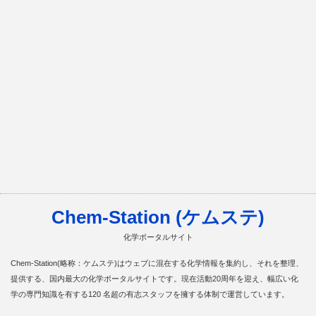
Chem-Station (ケムステ)
化学ポータルサイト
Chem-Station(略称：ケムステ)はウェブに混在する化学情報を集約し、それを整理、
提供する、国内最大の化学ポータルサイトです。現在活動20周年を迎え、幅広い化
学の専門知識を有する120 名超の有志スタッフを擁する体制で運営しています。