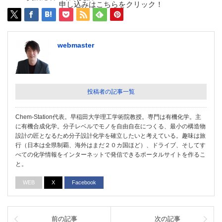
申し込みはこちらをクリック！
webmaster
投稿者の記事一覧
Chem-Station代表。早稲田大学理工学術院教授。専門は有機化学。主
に有機合成化学。分子レベルでモノを自由自在につくる、最小の構造物
設計の匠となるため分子設計化学を確立したいと考えている。趣味は旅
行（日本は全県制覇、海外はまだ２０カ国ほど）、ドライブ、そしてす
べての化学情報をインターネットで発信できるポータルサイトを作るこ
と。
WEB
X
Facebook
前の記事
次の記事