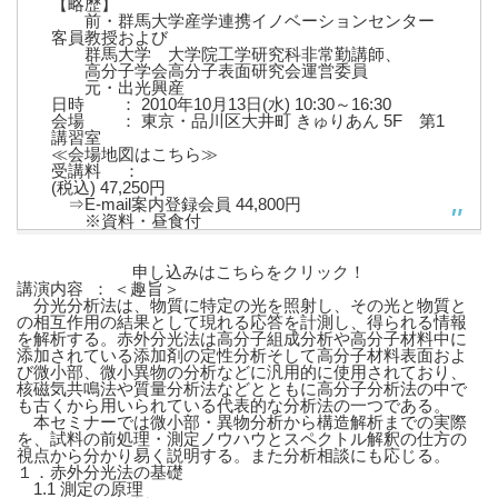
【略歴】
前・群馬大学産学連携イノベーションセンター
客員教授および
群馬大学 大学院工学研究科非常勤講師、
高分子学会高分子表面研究会運営委員
元・出光興産
日時 ： 2010年10月13日(水) 10:30～16:30
会場 ： 東京・品川区大井町 きゅりあん 5F 第1
講習室
≪会場地図はこちら≫
受講料 ：
(税込) 47,250円
⇒E-mail案内登録会員 44,800円
※資料・昼食付
申し込みはこちらをクリック！
講演内容 ： ＜趣旨＞
分光分析法は、物質に特定の光を照射し、その光と物質と
の相互作用の結果として現れる応答を計測し、得られる情報
を解析する。赤外分光法は高分子組成分析や高分子材料中に
添加されている添加剤の定性分析そして高分子材料表面およ
び微小部、微小異物の分析などに汎用的に使用されており、
核磁気共鳴法や質量分析法などとともに高分子分析法の中で
も古くから用いられている代表的な分析法の一つである。
本セミナーでは微小部・異物分析から構造解析までの実際
を、試料の前処理・測定ノウハウとスペクトル解釈の仕方の
視点から分かり易く説明する。また分析相談にも応じる。
１．赤外分光法の基礎
1.1 測定の原理