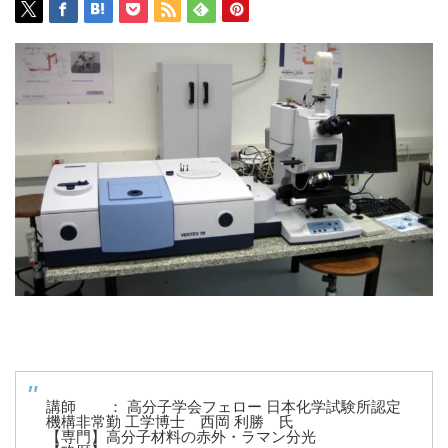
講師 ： 高分子学会フェロー 日本化学試験所認定
機構非常勤 工学博士 西岡 利勝 氏
【専門】高分子材料の赤外・ラマン分光