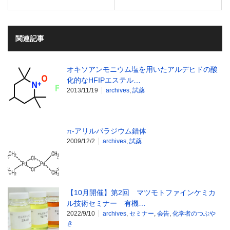
関連記事
オキソアンモニウム塩を用いたアルデヒドの酸
化的なHFIPエステル…
2013/11/19
archives
,
試薬
π-アリルパラジウム錯体
2009/12/2
archives
,
試薬
【10月開催】第2回 マツモトファインケミカ
ル技術セミナー 有機…
2022/9/10
archives
,
セミナー
,
会告
,
化学者のつぶや
き