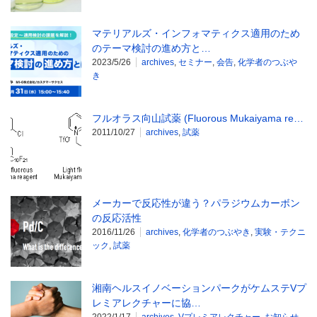
マテリアルズ・インフォマティクス適用のため
のテーマ検討の進め方と…
2023/5/26
archives
,
セミナー
,
会告
,
化学者のつぶや
き
フルオラス向山試薬 (Fluorous Mukaiyama re…
2011/10/27
archives
,
試薬
メーカーで反応性が違う？パラジウムカーボン
の反応活性
2016/11/26
archives
,
化学者のつぶやき
,
実験・テクニ
ック
,
試薬
湘南ヘルスイノベーションパークがケムステVプ
レミアレクチャーに協…