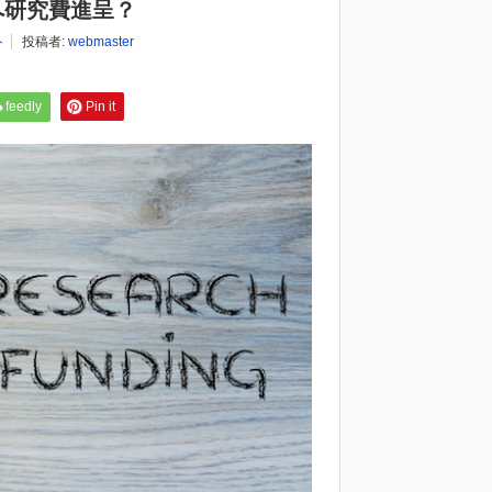
へ研究費進呈？
ト
投稿者:
webmaster
feedly
Pin it