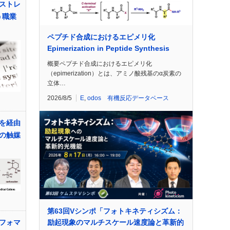
ストレ
う職業
ペプチド合成におけるエピメリ化
Epimerization in Peptide Synthesis
概要ペプチド合成におけるエピメリ化
（epimerization）とは、アミノ酸残基のα炭素の
立体…
2026/8/5
E
,
odos 有機反応データベース
を経由
の触媒
第63回Vシンポ「フォトキネティシズム：
励起現象のマルチスケール速度論と革新的
フォマ