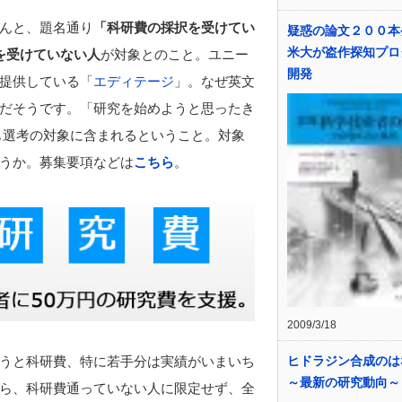
んと、題名通り
「科研費の採択を受けてい
疑惑の論文２００
米大が盗作探知プロ
を受けていない人
が対象とのこと。ユニー
開発
提供している「
エディテージ
」。なぜ英文
だそうです。「研究を始めようと思ったき
も選考の対象に含まれるということ。対象
うか。募集要項などは
こちら
。
2009/3/18
ヒドラジン合成の
うと科研費、特に若手分は実績がいまいち
～最新の研究動向～
ら、科研費通っていない人に限定せず、全