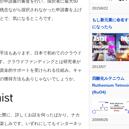
局が申請書の審査を行い、採択者に最大50
2015/6/22
残念ながら採択されなかった申請書を上げ
とで、気になるところです。
もし新元素に命名す
になったら
手法もあります。日本で初めてのクラウド
す。クラウドファンディングとは研究者が
2013/5/7
資金的サポートを受けられる仕組み。キャ
四酸化ルテニウム
の獲得方法もありじゃないでしょうか。
Ruthenium Tetroxi
(RuO4)
た際に、詳しくお話を伺ったばかり。ナカ
2009/6/26
楽しみです。いずれにしてもインターネッ