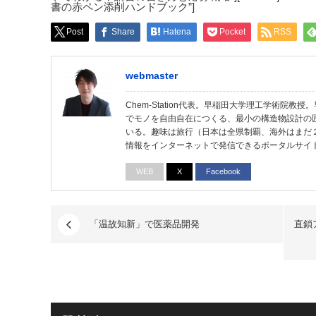
書の赤ペン添削ハンドブック”]
Post
Share
Hatena
Pocket
RSS
webmaster
Chem-Station代表。早稲田大学理工学術院
でモノを自由自在につくる、最小の構造物設計の
いる。趣味は旅行（日本は全県制覇、海外はまだ
情報をインターネットで発信できるポータルサイ
WEB
X
Facebook
「温故知新」で医薬品開発
直鎖