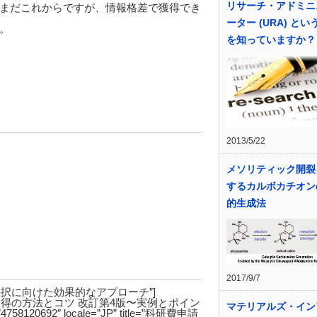
リサーチ・アドミニ
まだこれからですが、情報格差で獲得でき
ーター (URA) とい
。
を知っていますか？
2013/5/22
メソリティック開裂
するカルボカチオン
的生成法
2017/9/7
tle=”科研費採択に向けた効果的なアプローチ”]
title=”科研費獲得の方法とコツ 改訂第4版〜実例とポイン
マテリアルズ・イン
20692″ locale=”JP” title=”科研費申請