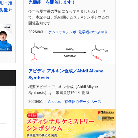
光機能」を開催します！
用・推
失敗と
今年も夏本番の季節になってきましたね！ さ
て、本記事は、第63回ケムステVシンポジウムの
開催告知です…
2026/8/3
ケムステVシンポ
,
化学者のつぶやき
アビディ アルキン合成／Abidi Alkyne
Synthesis
概要アビディ アルキン合成（Abidi Alkyne
Synthesis）は、米国魚類野生生物局…
2026/8/1
A
,
odos 有機反応データベース