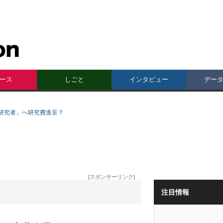
ース
しごと
インタビュー
デー
研究者」へ研究費進呈？
[スポンサーリンク]
注目情報