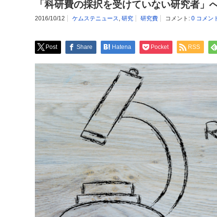
「科研費の採択を受けていない研究者」
2016/10/12
ケムステニュース
,
研究
研究費
コメント:
0 コメン
Post
Share
Hatena
Pocket
RSS