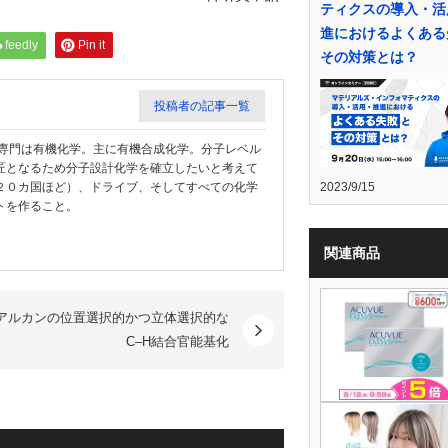
ティクスの導入・活
進におけるよくある
feedly
Pin it
その対策とは？
投稿者の記事一覧
教授。専門は有機化学。主に有機合成化学。分子レベル
匠となるため分子設計化学を確立したいと考えて
2023/9/15
２０カ国ほど）、ドライブ、そしてすべての化学
トを作ること。
関連商品
アルカンの位置選択的かつ立体選択的な
C–H結合官能基化