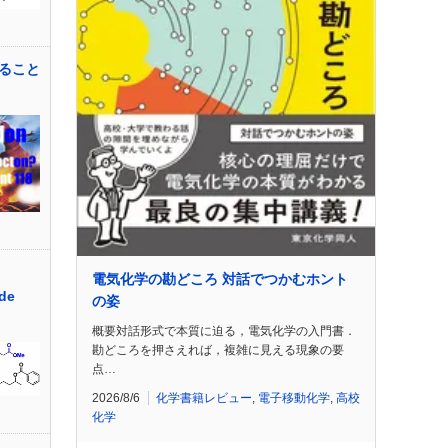
ること
電気化学の勘どころ 対話でつかむホント
de
の姿
概要対話形式で本質に迫る，電気化学の入門書．
勘どころを押さえれば，複雑に見える現象の要
点…
2026/8/6
化学書籍レビュー
,
電子移動化学
,
高校
化学