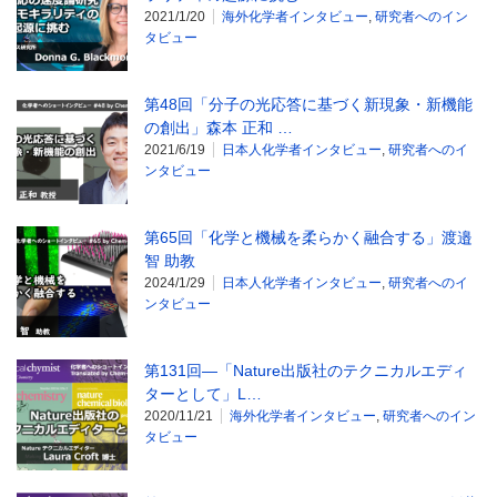
2021/1/20
海外化学者インタビュー
,
研究者へのイン
タビュー
第48回「分子の光応答に基づく新現象・新機能
の創出」森本 正和 …
2021/6/19
日本人化学者インタビュー
,
研究者へのイ
ンタビュー
第65回「化学と機械を柔らかく融合する」渡邉
智 助教
2024/1/29
日本人化学者インタビュー
,
研究者へのイ
ンタビュー
第131回―「Nature出版社のテクニカルエディ
ターとして」L…
2020/11/21
海外化学者インタビュー
,
研究者へのイン
タビュー