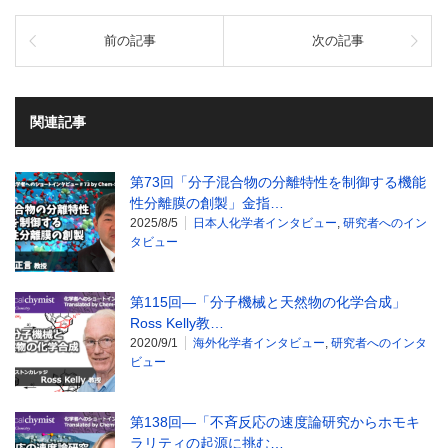
前の記事
次の記事
関連記事
第73回「分子混合物の分離特性を制御する機能
性分離膜の創製」金指…
2025/8/5
日本人化学者インタビュー
,
研究者へのイン
タビュー
第115回―「分子機械と天然物の化学合成」
Ross Kelly教…
2020/9/1
海外化学者インタビュー
,
研究者へのインタ
ビュー
第138回―「不斉反応の速度論研究からホモキ
ラリティの起源に挑む…