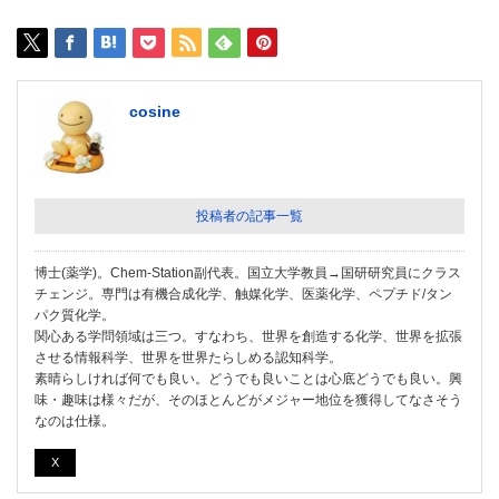
cosine
投稿者の記事一覧
博士(薬学)。Chem-Station副代表。国立大学教員→国研研究員にクラス
チェンジ。専門は有機合成化学、触媒化学、医薬化学、ペプチド/タン
パク質化学。
関心ある学問領域は三つ。すなわち、世界を創造する化学、世界を拡張
させる情報科学、世界を世界たらしめる認知科学。
素晴らしければ何でも良い。どうでも良いことは心底どうでも良い。興
味・趣味は様々だが、そのほとんどがメジャー地位を獲得してなさそう
なのは仕様。
X