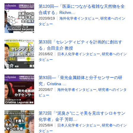
第120回―「医薬につながる複雑な天然物を全
合成する」Richm…
2020/9/19
海外化学者インタビュー
,
研究者へのイン
タビュー
第33回「セレンディピティを計画的に創出す
る」合田圭介 教授
2016/6/2
日本人化学者インタビュー
,
研究者へのイン
タビュー
第93回―「発光金属錯体と分子センサーの研
究」Cristina …
2020/6/7
海外化学者インタビュー
,
研究者へのインタ
ビュー
第72回「“泥臭さ”にこそ美を見出すシロキサン
化学者」金子 芳郎…
2025/8/4
日本人化学者インタビュー
,
研究者へのイン
タビュー