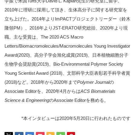
学振で米国Tufts大学David L. Kaplan先生の研究室に留学。
2010年に理研に採用して頂き、生体高分子に関する研究室を
立ち上げた。2014年よりImPACTプロジェクトリーダー（鈴木
隆領PM）、2016年よりJST-ERATO研究総括、2020年より現
職。主な受賞は、The 2020 ACS Macro
Letters/Biomacromolecules/Macromolecules Young Investigator
Award(2020)、高分子学会旭化成賞(2019)、日本植物細胞分子
生物学会奨励賞(2019)、Bio-Environmental Polymer Society
Young Scientist Award (2018)、文部科学大臣表彰若手科学者賞
(2018)など。2018年から2020年まで
Polymer Journal
の
Associate Editorを、2020年4月からは
ACS Biomaterials
Science & Engineering
のAssociate Editorを務める。
*本インタビューは2020年5月20日に行われたものです