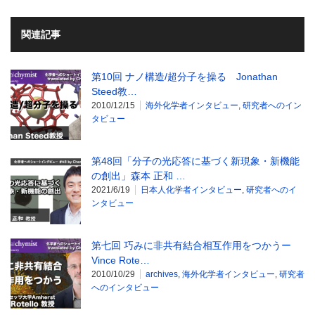
関連記事
第10回 ナノ構造/超分子を操る Jonathan
Steed教…
2010/12/15
海外化学者インタビュー
,
研究者へのイン
タビュー
第48回「分子の光応答に基づく新現象・新機能
の創出」森本 正和 …
2021/6/19
日本人化学者インタビュー
,
研究者へのイ
ンタビュー
第七回 巧みに非共有結合相互作用をつかうー
Vince Rote…
2010/10/29
archives
,
海外化学者インタビュー
,
研究者
へのインタビュー