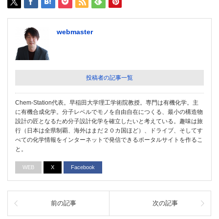
webmaster
投稿者の記事一覧
Chem-Station代表。早稲田大学理工学術院教授。専門は有機化学。主
に有機合成化学。分子レベルでモノを自由自在につくる、最小の構造物
設計の匠となるため分子設計化学を確立したいと考えている。趣味は旅
行（日本は全県制覇、海外はまだ２０カ国ほど）、ドライブ、そしてす
べての化学情報をインターネットで発信できるポータルサイトを作るこ
と。
WEB
X
Facebook
前の記事
次の記事