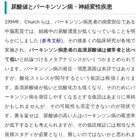
尿酸値とパーキンソン病・神経変性疾患
1994年、Church らは、パーキンソン病患者の病変部位である
中脳黒質では、組織中の尿酸濃度が低くなっていることを明
らかにしました (
参考文献
)。その後多くの臨床研究が各地で
実施され、
パーキンソン病患者の血清尿酸値は健常者と比べ
て低い
と結論づけるメタアナリシスがいくつかまとめられて
います。パーキンソン病の発症・増悪原因は未詳ではありま
すが、酸化ストレスが関与するという仮説は根強くありま
す。血清尿酸値が低いと抗酸化力も低くなり、そのためにパ
ーキンソン病を発症しやすくなるとする仮説はあまりに単純
かもしれませんが、その可能性も否定できないのが現状で
す。裏を返せば、尿酸値の高い人はパーキンソン病の罹患率
が低下するとも考えられますが、その仮説検証には相当な大
規模スタディが必要となり、難しいのではないかと思われま