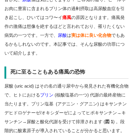
お肉に豊富に含まれるプリン体の過剰摂取は高尿酸血症を引
き起こし、ひいてはコワ〜イ
痛風
の原因となります。痛風発
作の激痛は想像を絶するほどと言われており、罹りたくない
病気の一つです。一方で、
尿酸
は
実は体に良い化合物
でもあ
るかもしれないのです。本記事では、そんな尿酸の功罪につ
いて紹介します。
死に至ることもある痛風の恐怖
尿酸 (uric acid) はその名の通り尿中から発見された有機化合物
で、ヒトにおける
プリン
(核酸塩基の一つ) 代謝の最終産物に
当たります。プリン塩基 (アデニン・グアニン) はキサンチン
デヒドロゲナーゼ/オキシダーゼによってヒポキサンチン→キ
サンチン→尿酸と酸化代謝を受けて排泄されます (
図 1
) 。段
階的に酸素原子が導入されていることが分かると思います。