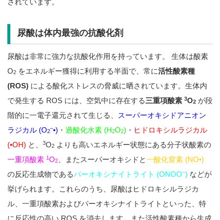
されています。
尿酸は体内最強の抗酸化剤
尿酸は非常に強力な抗酸化作用を持っています。 生体は酸素
O
をエネルギー獲得に利用する半面で、常に
活性酸素種
2
(ROS)
による酸化ストレスの脅威に晒されています。生体内
3
で発生する ROS には、空気中に存在する
三重項酸素
O
が段
2
階的に一電子還元されて生じる、
スーパーオキシドアニオン
–
ラジカル (O
•)
・
過酸化水素 (H
O
)
・
ヒドロキシルラジカル
2
2
2
3
(•OH)
と、
O
よりも高いエネルギー状態にある分子状酸素の
2
1
一重項酸素
O
、またスーパーオキシドと
一酸化窒素 (NO•)
2
–
の反応生成物である
パーオキシナイトライト (ONOO
)
などが
挙げられます。これらのうち、尿酸はヒドロキシルラジカ
ル、一重項酸素およびパーオキシナイトライトといった、特
に反応性の高い ROS を消去します。また活性酸素種から生成