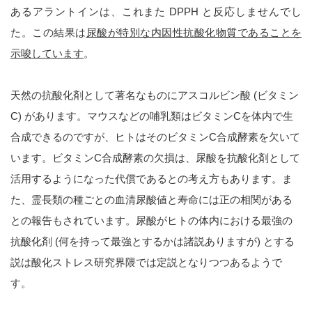
あるアラントインは、これまた DPPH と反応しませんでし
た。この結果は
尿酸が特別な内因性抗酸化物質であることを
示唆しています
。
天然の抗酸化剤として著名なものにアスコルビン酸 (ビタミン
C) があります。マウスなどの哺乳類はビタミンCを体内で生
合成できるのですが、ヒトはそのビタミンC合成酵素を欠いて
います。ビタミンC合成酵素の欠損は、尿酸を抗酸化剤として
活用するようになった代償であるとの考え方もあります。ま
た、霊長類の種ごとの血清尿酸値と寿命には正の相関がある
との報告もされています。尿酸がヒトの体内における最強の
抗酸化剤 (何を持って最強とするかは諸説ありますが) とする
説は酸化ストレス研究界隈では定説となりつつあるようで
す。