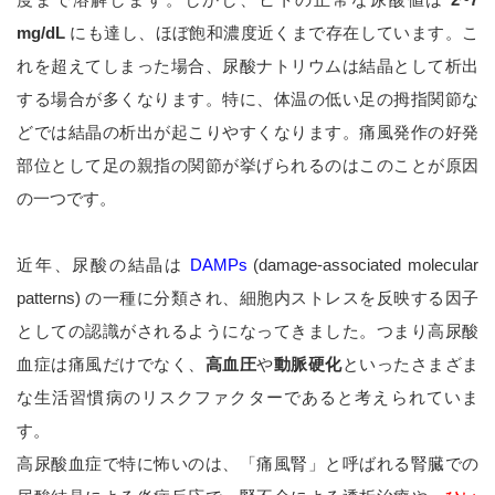
mg/dL
にも達し、ほぼ飽和濃度近くまで存在しています。こ
れを超えてしまった場合、尿酸ナトリウムは結晶として析出
する場合が多くなります。特に、体温の低い足の拇指関節な
どでは結晶の析出が起こりやすくなります。痛風発作の好発
部位として足の親指の関節が挙げられるのはこのことが原因
の一つです。
近年、尿酸の結晶は
DAMPs
(damage-associated molecular
patterns) の一種に分類され、細胞内ストレスを反映する因子
としての認識がされるようになってきました。つまり高尿酸
血症は痛風だけでなく、
高血圧
や
動脈硬化
といったさまざま
な生活習慣病のリスクファクターであると考えられていま
す。
高尿酸血症で特に怖いのは、「痛風腎」と呼ばれる腎臓での