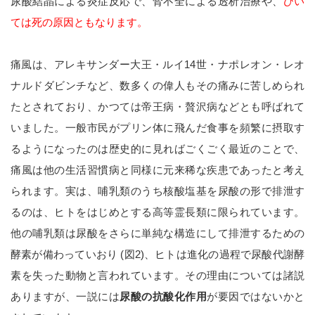
尿酸結晶による炎症反応で、腎不全による透析治療や、
ひい
ては死の原因ともなります。
痛風は、アレキサンダー大王・ルイ14世・ナポレオン・レオ
ナルドダビンチなど、数多くの偉人もその痛みに苦しめられ
たとされており、かつては帝王病・贅沢病などとも呼ばれて
いました。一般市民がプリン体に飛んだ食事を頻繁に摂取す
るようになったのは歴史的に見ればごくごく最近のことで、
痛風は他の生活習慣病と同様に元来稀な疾患であったと考え
られます。実は、哺乳類のうち核酸塩基を尿酸の形で排泄す
るのは、ヒトをはじめとする高等霊長類に限られています。
他の哺乳類は尿酸をさらに単純な構造にして排泄するための
酵素が備わっていおり (図2)、ヒトは進化の過程で尿酸代謝酵
素を失った動物と言われています。その理由については諸説
ありますが、一説には
尿酸の抗酸化作用
が要因ではないかと