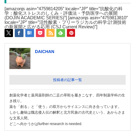
[amazonjs asin=”4759814205″ locale=”JP” title=”抗酸化の科
学：酸化ストレスのしくみ・評価法・予防医学への展開
(DOJIN ACADEMIC SERIES)”] [amazonjs asin=”4759813810″
locale=”JP” title=”活性酸素・フリーラジカルの科学:計測技術
の新展開と広がる応用 (CSJ Current Review)”]
DAICHAN
投稿者の記事一覧
創薬化学者と薬局薬剤師の二足の草鞋を履きこなす、四年制薬学科の生
き残り。
薬を「創る」と「使う」の双方からサイエンスに向き合っています。
しかし趣味は魏志倭人伝の解釈と北方民族の古代史という、あからさま
な文系人間。
どこへ向かうかはfurther research is needed.