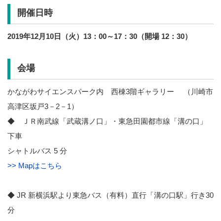
開催日時
2019年12月10日（火）13：00～17：30（開場 12：30）
会場
かながわサイエンスパーク内 西棟3階ギャラリー （川崎市
高津区坂戸3－2－1）
◆ ＪＲ南武線「武蔵溝ノ口」・東急田園都市線「溝の口」
下車
シャトルバス 5 分
>> Mapはこちら
◆ JR 新横浜駅より東急バス（有料）直行「溝の口駅」行き30
分