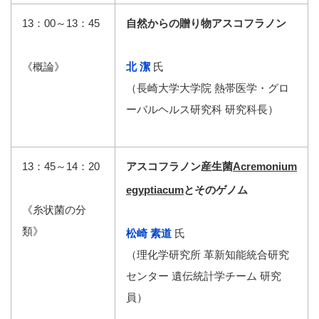
13：00～13：45
自然からの贈り物アスコフラノン
《概論》
北 潔
氏
（長崎大学大学院 熱帯医学・グロ
ーバルヘルス研究科 研究科長）
13：45～14：20
アスコフラノン産生菌
Acremonium
egyptiacum
とそのゲノム
《糸状菌の分
類》
松崎 素道
氏
（理化学研究所 革新知能統合研究
センター 遺伝統計学チーム 研究
員）