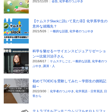
2021/11/20
会告
,
化学者のつぶやき
【ケムステSlackに訊いて見た④】化学系学生の
意外な就職先？
2021/5/26
一般的な話題
,
化学者のつぶやき
科学を魅せるーサイエンスビジュアリゼーショ
ンー比留川治子さん
2016/6/17
ケムステしごと
,
一般的な話題
,
化学者のつ
ぶやき
,
講演・人
初めてTOEICを受験してみた～学部生の挑戦記
録～
2022/3/30
化学者のつぶやき
,
化学英語・日常英語
,
日
常から
テトラブチルアンモニウムジフルオロトリフェ