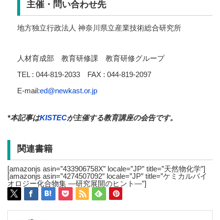
主催・問い合わせ先
地方独立行政法人 神奈川県立産業技術総合研究所
人材育成部 教育研修課 教育研修グループ
TEL : 044-819-2033 FAX : 044-819-2097
E-mail:
ed@newkast.or.jp
*本記事は
KISTEC
が主催する教育講座の会告です。
関連書籍
[amazonjs asin=”433906758X” locale=”JP” title=”天然物化学”]
[amazonjs asin=”4274507092″ locale=”JP” title=”ケミカルバイ
オロジー化合物集 ―研究展開のヒント―”]