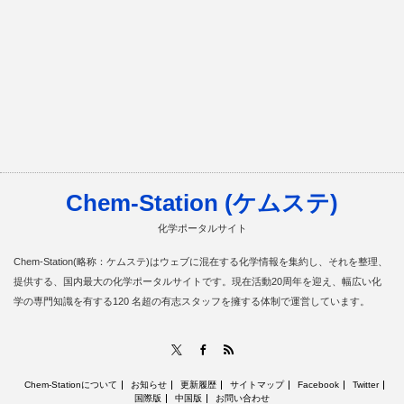
Chem-Station (ケムステ)
化学ポータルサイト
Chem-Station(略称：ケムステ)はウェブに混在する化学情報を集約し、それを整理、
提供する、国内最大の化学ポータルサイトです。現在活動20周年を迎え、幅広い化
学の専門知識を有する120 名超の有志スタッフを擁する体制で運営しています。
RSS
X
Facebook
Chem-Stationについて
お知らせ
更新履歴
サイトマップ
Facebook
Twitter
国際版
中国版
お問い合わせ