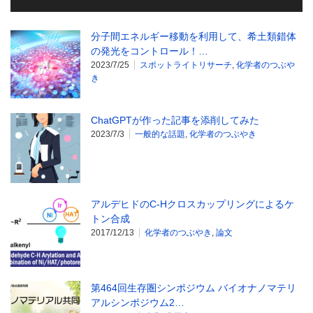
分子間エネルギー移動を利用して、希土類錯体
の発光をコントロール！…
2023/7/25
スポットライトリサーチ
,
化学者のつぶや
き
ChatGPTが作った記事を添削してみた
2023/7/3
一般的な話題
,
化学者のつぶやき
アルデヒドのC-Hクロスカップリングによるケ
トン合成
2017/12/13
化学者のつぶやき
,
論文
第464回生存圏シンポジウム バイオナノマテリ
アルシンポジウム2…