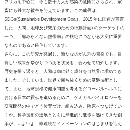
フリカを中心に、今も数千万人が感染の危険にさらされ、家
畜にも甚大な被害を与えています。この成果は、
SDGs(Sustainable Development Goals。2015 年に国連が宣言
した、人間、地球及び繁栄のための行動計画) のターゲットの
一つ、「顧みられない熱帯病」の根絶につながる大変に重要
なものであると確信しています。
さらに、この研究が発展し、新たな抗がん剤の開発でも、目
覚しい成果が挙がりつつある状況を、合わせて紹介します。
歴史を振り返ると、人類は病に効く成分を自然界に求めてき
ました。そしていま、世界で勝ち抜くための基盤技術とし
て、また、地球規模で健康問題を考えるグローバルヘルスに
おける日本の貢献を進めるために、ケミカルバイオロジーを
研究開発の中でどう位置づけ、組み込み、臨床へつなげてい
くか。科学技術の進展とともに漸進的な進歩を遂げてきた創
薬が、いよいよ、非連続なイノベーションのはじまりを迎え