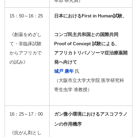
本部 研究員）
15：50～16：25
日本におけるFirst in Human試験、
《創薬をめざし
コンゴ民主共和国との国際共同
て・非臨床試験
Proof of Concept 試験による、
からアフリカで
アフリカトリパノソーマ症治療薬開
の試み》
発へ向けて
城戸 康年
氏
（大阪市立大学大学院 医学研究科
寄生虫学 准教授）
16：25～17：00
ガン微小環境におけるアスコフラノ
ンの作用機序
《抗がん剤とし