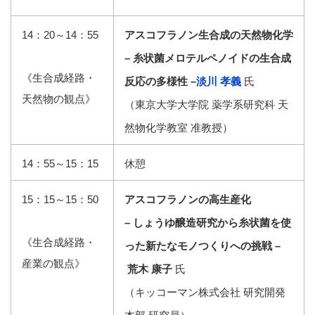
14：20～14：55
アスコフラノン生合成の天然物化学
– 糸状菌メロテルペノイドの生合成
《生合成経路・
反応の多様性 –
淡川 孝義
氏
天然物の観点》
（東京大学大学院 薬学系研究科 天
然物化学教室 准教授）
14：55～15：15
休憩
15：15～15：50
アスコフラノンの高生産化
– しょうゆ醸造研究から糸状菌を使
《生合成経路・
った新たなモノつくりへの挑戦 –
産業の観点》
荒木 康子
氏
（キッコーマン株式会社 研究開発