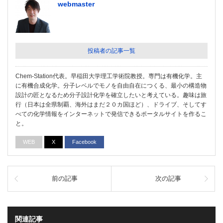
webmaster
投稿者の記事一覧
Chem-Station代表。早稲田大学理工学術院教授。専門は有機化学。主
に有機合成化学。分子レベルでモノを自由自在につくる、最小の構造物
設計の匠となるため分子設計化学を確立したいと考えている。趣味は旅
行（日本は全県制覇、海外はまだ２０カ国ほど）、ドライブ、そしてす
べての化学情報をインターネットで発信できるポータルサイトを作るこ
と。
WEB
X
Facebook
前の記事
次の記事
関連記事