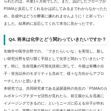
られたのは、卒業1ヶ月前でした。また、設計したプローブが
PSMAと反応してくれるかは試してみるまでわからなかったた
め、合成中はどうか酵素に嫌われませんように！と祈ってい
ました。結果的に反応してくれて本当に良かったです。
Q4. 将来は化学とどう関わっていきたいですか？
生物学や医学分野での、「できたらいいな」を実現し、新し
い研究分野を切り開く手段として化学と関わっていきたいで
す。特に、生命現象の可視化技術に対して、今後は有機小分
子・蛍光以外のモダリティも含めて、様々な方向からアプロ
ーチしたいと思います。
本研究では、共同研究者である泌尿器科の先生の「PSMAのカ
ルボキシペプチダーゼ活性が見れたら、前立腺がんを迅速に
イメージングできるのに」というニーズに応える分子が作れ
たことで、実際に前立腺がんの迅速な検出が可能になりまし