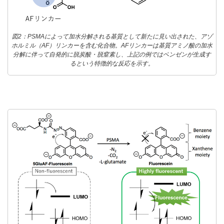
図2：PSMAによって加水分解される基質として新たに見い出された、アゾ
ホルミル（AF）リンカーを含む化合物。AFリンカーは基質アミノ酸の加水
分解に伴って自発的に脱炭酸・脱窒素し、上記の例ではベンゼンが生成す
るという特徴的な反応を示す。