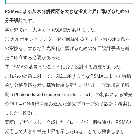
PSMAによる加水分解反応を大きな蛍光上昇に繋げるための
分子設計
です。
本研究では、大きく2つの課題がありました。
① カルボキシペプチダーゼが触媒するアミド→カルボン酸へ
の変換を、大きな蛍光変化に繋げるための分子設計手法を新
たに確立する必要があった。
② PSMAの基質となるように分子設計する必要があった。
これらの課題に対して、図2に示すようなPSMAによって特徴
的な分解反応を示す基質骨格を新たに見出し、光誘起電子移
動（Photo-induced electron Transfer；PeT）の制御による蛍光
のOFF→ON機構を組み込んだ蛍光プローブ分子設計を考案し
ました（図3）。
実際にデザインし、合成したプローブが、期待通りにPSMAと
反応して大きな蛍光上昇を示した時は、とても興奮しまし