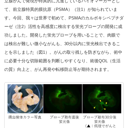
立腺がんで発現が特異的に亢進しているバイオマーカーとし
て、前立腺特異的膜抗原（PSMA）（注1）が知られていま
す。今回、我々は世界で初めて、PSMAのカルボキシペプチダ
ーゼ（注2）活性を高感度に検出する蛍光プローブの開発に成
功しました。開発した蛍光プローブを用いることで、肉眼で
は検出が難しい微小ながんも、30分以内に蛍光検出できるこ
とを示しました（図1）。がんの取り残しを防ぎながら、術中
に必要十分な切除範囲を判断しやすくなり、術後QOL（生活
の質）向上と、がん再発や転移防止等が期待されます。