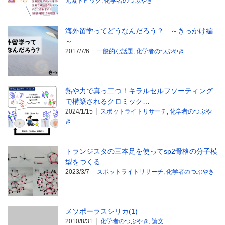
元素トピック
,
化学者のつぶやき
海外留学ってどうなんだろう？ ～きっかけ編
～
2017/7/6
一般的な話題
,
化学者のつぶやき
熱や力で真っ二つ！キラルセルフソーティング
で構築されるクロミック…
2024/1/15
スポットライトリサーチ
,
化学者のつぶや
き
トランジスタの三本足を使ってsp2骨格の分子模
型をつくる
2023/3/7
スポットライトリサーチ
,
化学者のつぶやき
メソポーラスシリカ(1)
2010/8/31
化学者のつぶやき
,
論文