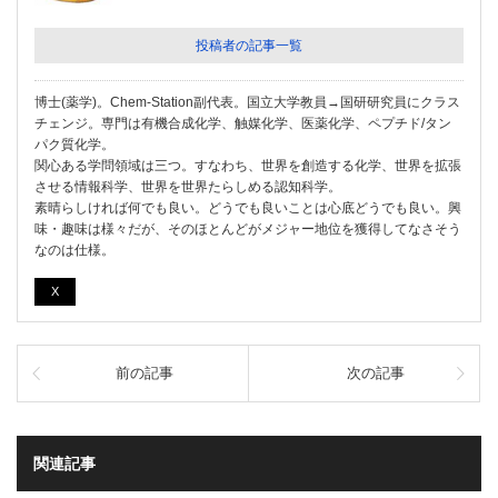
投稿者の記事一覧
博士(薬学)。Chem-Station副代表。国立大学教員→国研研究員にクラス
チェンジ。専門は有機合成化学、触媒化学、医薬化学、ペプチド/タン
パク質化学。
関心ある学問領域は三つ。すなわち、世界を創造する化学、世界を拡張
させる情報科学、世界を世界たらしめる認知科学。
素晴らしければ何でも良い。どうでも良いことは心底どうでも良い。興
味・趣味は様々だが、そのほとんどがメジャー地位を獲得してなさそう
なのは仕様。
X
前の記事
次の記事
関連記事