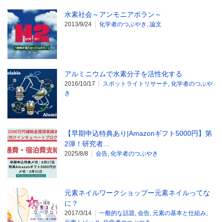
水素社会～アンモニアボラン～
2013/9/24
化学者のつぶやき
,
論文
アルミニウムで水素分子を活性化する
2016/10/17
スポットライトリサーチ
,
化学者のつぶや
き
【早期申込特典あり|Amazonギフト5000円】第
2弾！研究者…
2025/8/8
会告
,
化学者のつぶやき
元素ネイルワークショップー元素ネイルってな
に？
2017/3/14
一般的な話題
,
会告
,
元素の基本と仕組み
,