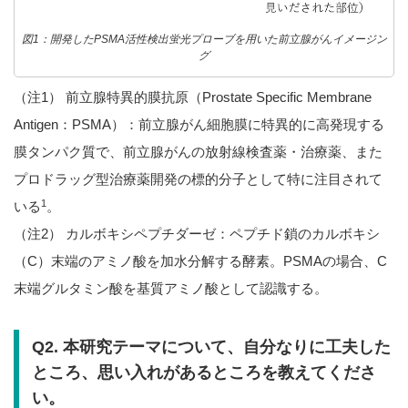
図1：開発したPSMA活性検出蛍光プローブを用いた前立腺がんイメージン
グ
（注1） 前立腺特異的膜抗原（Prostate Specific Membrane
Antigen：PSMA）：前立腺がん細胞膜に特異的に高発現する
膜タンパク質で、前立腺がんの放射線検査薬・治療薬、また
プロドラッグ型治療薬開発の標的分子として特に注目されて
1
いる
。
（注2） カルボキシペプチダーゼ：ペプチド鎖のカルボキシ
（C）末端のアミノ酸を加水分解する酵素。PSMAの場合、C
末端グルタミン酸を基質アミノ酸として認識する。
Q2. 本研究テーマについて、自分なりに工夫した
ところ、思い入れがあるところを教えてくださ
い。