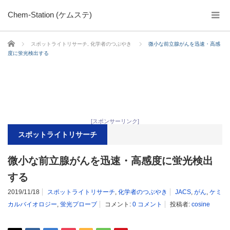
Chem-Station (ケムステ)
ホーム
スポットライトリサーチ
,
化学者のつぶやき
微小な前立腺がんを迅速・高感
度に蛍光検出する
[スポンサーリンク]
スポットライトリサーチ
微小な前立腺がんを迅速・高感度に蛍光検出
する
2019/11/18
スポットライトリサーチ
,
化学者のつぶやき
JACS
,
がん
,
ケミ
カルバイオロジー
,
蛍光プローブ
コメント:
0 コメント
投稿者:
cosine