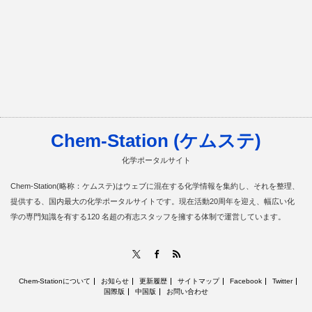
Chem-Station (ケムステ)
化学ポータルサイト
Chem-Station(略称：ケムステ)はウェブに混在する化学情報を集約し、それを整理、
提供する、国内最大の化学ポータルサイトです。現在活動20周年を迎え、幅広い化
学の専門知識を有する120 名超の有志スタッフを擁する体制で運営しています。
RSS
X
Facebook
Chem-Stationについて
お知らせ
更新履歴
サイトマップ
Facebook
Twitter
国際版
中国版
お問い合わせ