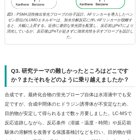
図3：PSMA活性検出蛍光プローブの分子設計。AFリンカーを導入したベン
ゼン部位のLUMOエネルギーは、加水分解反応に伴いAFリンカーが脱離す
ると、大幅に上昇する。近傍に適切な蛍光団を配置し、反応前はPeTにより
消光しているが、反応後はPeTが起きずに強蛍光性を示すプローブを設計し
た。
Q3. 研究テーマの難しかったところはどこです
か？またそれをどのように乗り越えましたか？
合成です。最終化合物の蛍光プローブ自体は水溶液中でも安
定ですが、合成中間体のヒドラジン誘導体が不安定なため、
目的物が安定して得られるまで数ヶ月要しました。LC-MSで
反応追跡しながら、反応条件（溶媒・温度・時間）や反応前
駆体の溶解性を改善する保護基検討などを行い、目的物が得