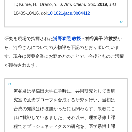
T.; Kume, H.; Urano, Y.
J. Am. Chem. Soc.
2019
,
141
,
10409-10416. doi:
10.1021/jacs.9b04412
研究を現場で指揮された
浦野泰照 教授
・神谷真子 准教授
か
ら、河谷さんについての人物評を下記のとおり頂いていま
す。現在は製薬企業にお勤めとのことで、今後とものご活躍
が期待されます。
河谷君は早稲田大学在学時に、共同研究として当研
究室で蛍光プローブを合成する研究を行い、当初は
合成の知識はほぼ無かったにも関わらす、果敢にこ
れに挑戦していきました。それ以来、理学系修士課
程でオプトジェネティクスの研究を、医学系博士課