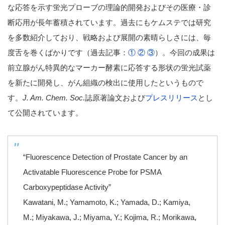
な応答を示す蛍光プローブの理論的開発およびその医療・診
断応用が長年蓄積されています。過去にもケムステでは研究
を多数紹介しており、戦略および展開の素晴らしさには、毎
度舌を巻くばかりです（過去記事：
①
②
③
）。今回の成果は
前立腺がん特異的なマーカー酵素に応答する形状の蛍光試薬
を新たに開発し、がん組織の検出に使用したというもので
す。
J. Am. Chem. Soc.
誌原著論文および
プレスリリース
とし
て公開されています。
“Fluorescence Detection of Prostate Cancer by an
Activatable Fluorescence Probe for PSMA
Carboxypeptidase Activity”
Kawatani, M.; Yamamoto, K.; Yamada, D.; Kamiya,
M.; Miyakawa, J.; Miyama, Y.; Kojima, R.; Morikawa,