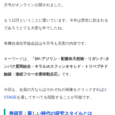
月号がオンライン公開されました。
もう12月ということに驚いています。今年は歴史に刻まれる
であろうとても大変な年でしたね。
有機合成化学協会誌は今月号も充実の内容です。
キーワードは、
「
2
H
–
アジリン・配糖体天然物・リガンド
–
タ
ンパク質間結合・キラルホスフィンオキシド・トリペプチド
触媒・連続フロー水素移動反応
」
です。
今回も、会員の方ならばそれぞれの画像をクリックすれば
J-
STAGE
を通してすべてを閲覧することが可能です。
巻頭言：新しい時代の研究スタイルとは