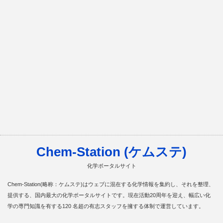
Chem-Station (ケムステ)
化学ポータルサイト
Chem-Station(略称：ケムステ)はウェブに混在する化学情報を集約し、それを整理、
提供する、国内最大の化学ポータルサイトです。現在活動20周年を迎え、幅広い化
学の専門知識を有する120 名超の有志スタッフを擁する体制で運営しています。