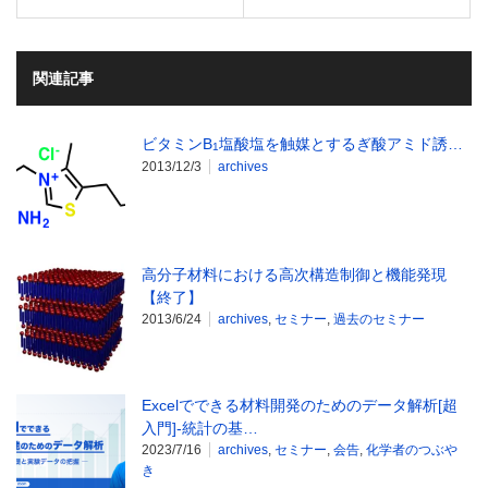
関連記事
ビタミンB
塩酸塩を触媒とするぎ酸アミド誘…
1
2013/12/3
archives
高分子材料における高次構造制御と機能発現
【終了】
2013/6/24
archives
,
セミナー
,
過去のセミナー
Excelでできる材料開発のためのデータ解析[超
入門]-統計の基…
2023/7/16
archives
,
セミナー
,
会告
,
化学者のつぶや
き