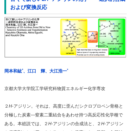
および変換反応
*
*
岡本和紘
、江口 輝、大江浩一
京都大学大学院工学研究科物質エネルギー化学専攻
２
H
-アジリン。それは、高度に歪んだシクロプロペン骨格と
分極した炭素―窒素二重結合をあわせ持つ高反応性化学種で
ある。本総説では、２
H
-アジリンの合成法と、２
H
-アジリン