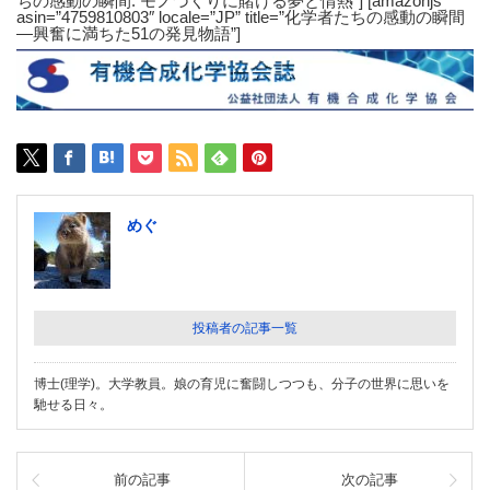
ちの感動の瞬間: モノづくりに賭ける夢と情熱”] [amazonjs
asin=”4759810803″ locale=”JP” title=”化学者たちの感動の瞬間
―興奮に満ちた51の発見物語”]
めぐ
投稿者の記事一覧
博士(理学)。大学教員。娘の育児に奮闘しつつも、分子の世界に思いを
馳せる日々。
前の記事
次の記事