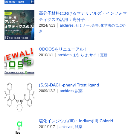
高分子材料におけるマテリアルズ・インフォマ
ティクスの活用：高分子…
2024/7/13
archives
,
セミナー
,
会告
,
化学者のつぶや
き
ODOOSをリニューアル！
2010/1/1
archives
,
お知らせ
,
サイト更新
(S,S)-DACH-phenyl Trost ligand
2009/12/2
archives
,
試薬
塩化インジウム(III)：Indium(III) Chlorid…
2011/1/17
archives
,
試薬