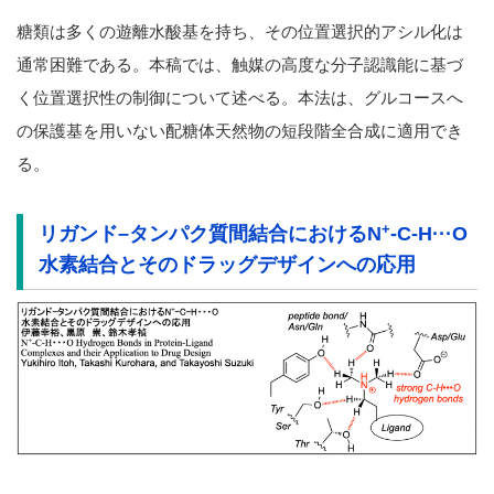
糖類は多くの遊離水酸基を持ち、その位置選択的アシル化は
通常困難である。本稿では、触媒の高度な分子認識能に基づ
く位置選択性の制御について述べる。本法は、グルコースへ
の保護基を用いない配糖体天然物の短段階全合成に適用でき
る。
+
リガンド
–
タンパク質間結合における
N
-C-H
···
O
水素結合とそのドラッグデザインへの応用