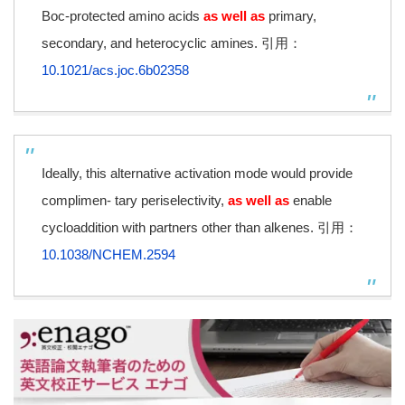
Boc-protected amino acids
as well as
primary,
secondary, and heterocyclic amines. 引用：
10.1021/acs.joc.6b02358
Ideally, this alternative activation mode would provide
complimen- tary periselectivity,
as well as
enable
cycloaddition with partners other than alkenes. 引用：
10.1038/NCHEM.2594