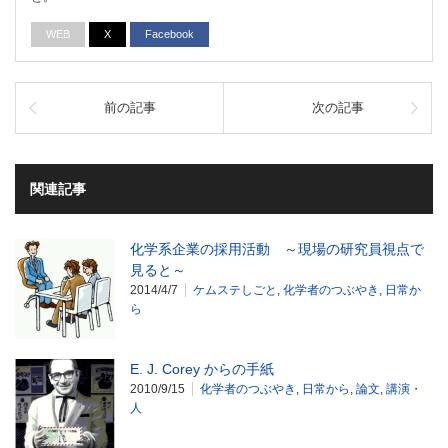
WEB
X
Facebook
前の記事
次の記事
関連記事
化学系企業の採用活動 ～現場の研究員視点で
見ると～
2014/4/7
ケムステしごと
,
化学者のつぶやき
,
日常か
ら
E. J. Corey からの手紙
2010/9/15
化学者のつぶやき
,
日常から
,
論文
,
講演・
人