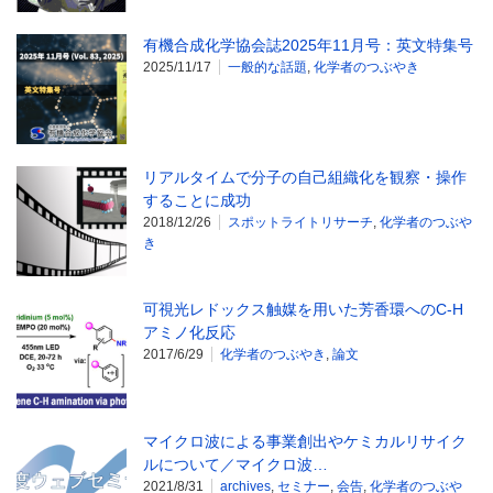
有機合成化学協会誌2025年11月号：英文特集号
2025/11/17
一般的な話題
,
化学者のつぶやき
リアルタイムで分子の自己組織化を観察・操作
することに成功
2018/12/26
スポットライトリサーチ
,
化学者のつぶや
き
可視光レドックス触媒を用いた芳香環へのC-H
アミノ化反応
2017/6/29
化学者のつぶやき
,
論文
マイクロ波による事業創出やケミカルリサイク
ルについて／マイクロ波…
2021/8/31
archives
,
セミナー
,
会告
,
化学者のつぶや