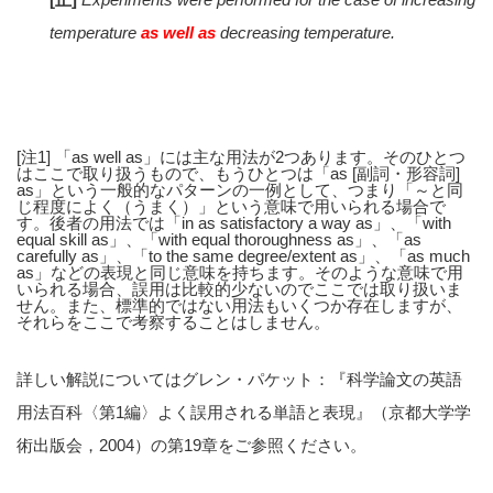
temperature
as well as
decreasing temperature.
[注1] 「as well as」には主な用法が2つあります。そのひとつ
はここで取り扱うもので、もうひとつは「as [副詞・形容詞]
as」という一般的なパターンの一例として、つまり「～と同
じ程度によく（うまく）」という意味で用いられる場合で
す。後者の用法では「in as satisfactory a way as」、「with
equal skill as」、「with equal thoroughness as」、「as
carefully as」、「to the same degree/extent as」、「as much
as」などの表現と同じ意味を持ちます。そのような意味で用
いられる場合、誤用は比較的少ないのでここでは取り扱いま
せん。また、標準的ではない用法もいくつか存在しますが、
それらをここで考察することはしません。
詳しい解説についてはグレン・パケット：『科学論文の英語
用法百科〈第1編〉よく誤用される単語と表現』（京都大学学
術出版会，2004）の第19章をご参照ください。