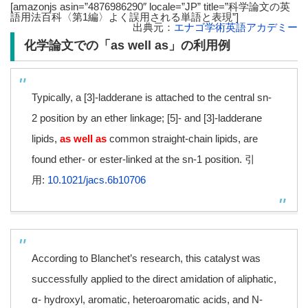
[amazonjs asin=”4876986290″ locale=”JP” title=”科学論文の英
語用法百科〈第1編〉よく誤用される単語と表現”]
出典元：
エナゴ学術英語アカデミー
化学論文での「as well as」の利用例
Typically, a [3]-ladderane is attached to the central sn-
2 position by an ether linkage; [5]- and [3]-ladderane
lipids,
as well as
common straight-chain lipids, are
found ether- or ester-linked at the sn-1 position. 引
用:
10.1021/jacs.6b10706
According to Blanchet’s research, this catalyst was
successfully applied to the direct amidation of aliphatic,
α- hydroxyl, aromatic, heteroaromatic acids, and N-