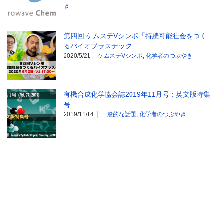
き
第四回 ケムステVシンポ「持続可能社会をつく
るバイオプラスチック…
2020/5/21
ケムステVシンポ
,
化学者のつぶやき
有機合成化学協会誌2019年11月号：英文版特集
号
2019/11/14
一般的な話題
,
化学者のつぶやき