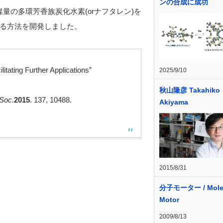
ンの合成に成功
量の多環芳香族炭化水素(orナフタレン)を
る方法を開発しました。
litating Further Applications”
2025/9/10
秋山隆彦 Takahiko
Soc.
2015
.
137
, 10488.
Akiyama
2015/8/31
分子モーター / Molec
Motor
2009/8/13