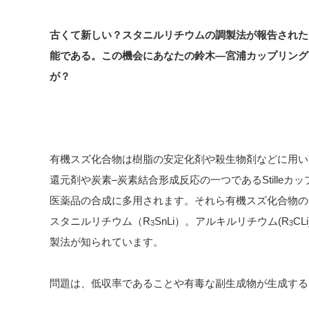
古くて新しい？スタニルリチウムの調製法が報告された
能である。この機会にあなたの鈴木—宮浦カップリング
が？
有機スズ化合物は樹脂の安定化剤や殺生物剤などに用い
還元剤や炭素–炭素結合形成反応の一つであるStille
医薬品の合成に多用されます。それら有機スズ化合物の
スタニルリチウム（R
SnLi）。アルキルリチウム(R
C
3
3
製法が知られています。
問題は、低収率であることや有毒な副生成物が生成する