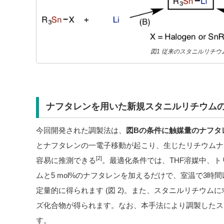
図1 従来のスタニルリチウ
ナフタレンを用いた新規スタニルリチウム
今回開発された調製法は、
図B
の条件に触媒量の
ナフタ
とナフタレンの一電子移動が起こり、生じたリチウムナ
[2]
容易に推測できる
。最適化条件では、THF溶媒中、
ムと5 mol%のナフタレンを加えるだけで、室温で3
定量的に得られます (図 2)。また、スタニルリチウ
ズ化合物が得られます。なお、本手法により調製したス
す。