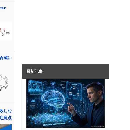
er
合成に
最新記事
敗しな
注意点