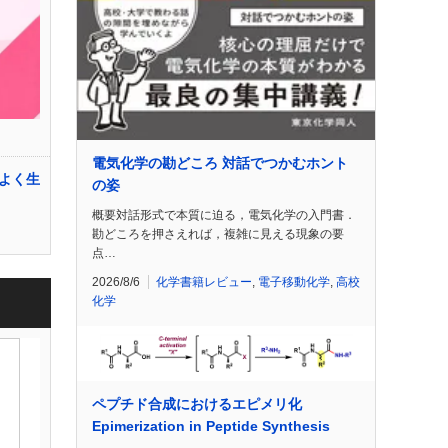
電気化学の勘どころ 対話でつかむホント
よく生
の姿
概要対話形式で本質に迫る，電気化学の入門書．
勘どころを押さえれば，複雑に見える現象の要
点…
2026/8/6
化学書籍レビュー
,
電子移動化学
,
高校
化学
ペプチド合成におけるエピメリ化
Epimerization in Peptide Synthesis