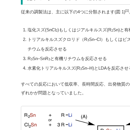
[1]
従来の調製法は、主に以下の4つに分類されます(図 1)
塩化スズ(SnCl
)もしくはジアルキルスズ(R
Sn)と
2
2
トリアルキルスズクロリド（R
Sn–Cl）もしくはビ
3
チウムを反応させる
R
Sn–SnR
と有機リチウムを反応させる
3
3
水素化トリアルキルスズ(R
Sn–H)とLDAを反応させ
3
すべての反応において低収率、長時間反応、出発物質の
ずれかが問題となっていました。