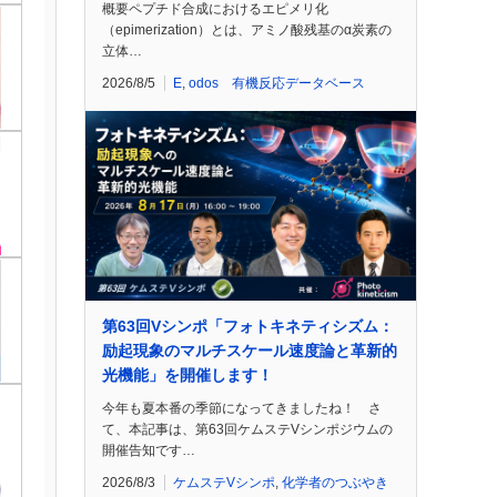
概要ペプチド合成におけるエピメリ化
（epimerization）とは、アミノ酸残基のα炭素の
立体…
2026/8/5
E
,
odos 有機反応データベース
第63回Vシンポ「フォトキネティシズム：
励起現象のマルチスケール速度論と革新的
光機能」を開催します！
今年も夏本番の季節になってきましたね！ さ
て、本記事は、第63回ケムステVシンポジウムの
開催告知です…
2026/8/3
ケムステVシンポ
,
化学者のつぶやき