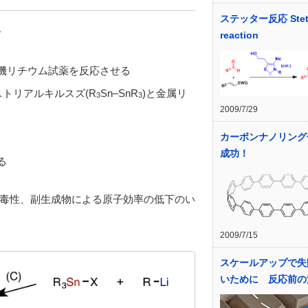
ステッター反応 Stett
。
reaction
有機リチウム試薬を反応させる
ストリアルキルスズ(R
Sn–SnR
)と金属リ
3
3
2009/7/29
カーボンナノリング
成功！
る
毒性、副生成物による原子効率の低下のい
2009/7/15
スケールアップで失
いために 反応前の