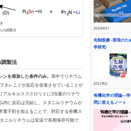
2019/4/17
ムの調製法
先制医療 -実現のた
学研究-
の調製法
レン
を添加した条件のみ。
系中でリチウム
2017/6/1
フタレニドが反応を促進させていることが
トリアルキルスズクロリドに3当量のリチウ
有機化学の理論―学
時間以内に反応は完結し、スタニルリチウムが
問に答えるノート
ムに求電子剤を加えることで、対応する有機ス
タニルリチウムは室温で長期保存可能で