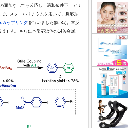
の添加なしでも反応し、温和条件下、アリ
こで、スタニルリチウムを用いて、反応系
illeカップリング
を行いました(図 3a)。本反
りません。さらに本反応は他の14族金属、