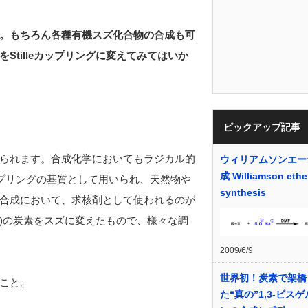
。もちろん各種有機スズ化合物の合成も可
を
Stille
カップリングに変えてみてはいか
ピックアップ記事
られます。合成化学においてもラジカル的
ウィリアムソンエー
成 Williamson ethe
カップリングの基質として用いられ、天然物や
synthesis
合成において、求核剤として使われるのが
Li)の炭素をスズに変えたもので、様々な調
2009/6/9
世界初！炭素で架橋
こと。
た“真の”1,3-ビス