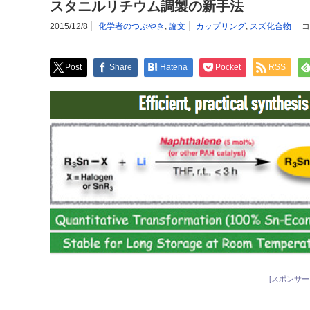
スタニルリチウム調製の新手法
2015/12/8
化学者のつぶやき
,
論文
カップリング
,
スズ化合物
コ
Post
Share
Hatena
Pocket
RSS
[スポンサー