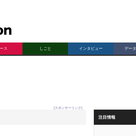
ース
しごと
インタビュー
デー
[スポンサーリンク]
注目情報