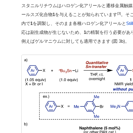
スタニルリチウムはハロゲン化アリールと遷移金属触媒
[3]
ールスズ化合物
1
を与えることが知られています
。そ
内で
1
を調製し、そのまま各種ハロゲン化アリールと
St
応は副生成物が生じないため、
1
の精製を行う必要があ
例えばゲルマニウムに対しても適用できます (図 3b)。