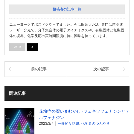
投稿者の記事一覧
ニューヨークでポスドクやってました。今は旧帝大JKJ。専門は超高速
レーザー分光で、分子集合体の電子ダイナミクスや、有機固体と無機固
体の境界、化学反応の実時間観測に特に興味を持っています。
WEB
X
前の記事
次の記事
関連記事
花粉症の薬いまむかし -フェキソフェナジンとテ
ルフェナジン-
2023/3/7
一般的な話題
,
化学者のつぶやき