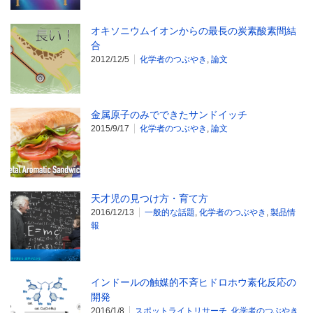
オキソニウムイオンからの最長の炭素酸素間結
合
2012/12/5
化学者のつぶやき
,
論文
金属原子のみでできたサンドイッチ
2015/9/17
化学者のつぶやき
,
論文
天才児の見つけ方・育て方
2016/12/13
一般的な話題
,
化学者のつぶやき
,
製品情
報
インドールの触媒的不斉ヒドロホウ素化反応の
開発
2016/1/8
スポットライトリサーチ
,
化学者のつぶやき
,