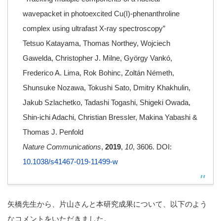
wavepacket in photoexcited Cu(I)-phenanthroline
complex using ultrafast X-ray spectroscopy”
Tetsuo Katayama, Thomas Northey, Wojciech
Gawelda, Christopher J. Milne, György Vankó,
Frederico A. Lima, Rok Bohinc, Zoltán Németh,
Shunsuke Nozawa, Tokushi Sato, Dmitry Khakhulin,
Jakub Szlachetko, Tadashi Togashi, Shigeki Owada,
Shin-ichi Adachi, Christian Bressler, Makina Yabashi &
Thomas J. Penfold
Nature Communications
,
2019
,
10
, 3606.
DOI:
10.1038/s41467-019-11499-w
矢橋先生から、片山さんと本研究成果について、以下のよう
なコメントをいただきました。