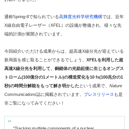
通称Spring-8で知られている
高輝度光科学研究機構
では、近年
X線自由電子レーザー（XFEL）の設備が整備され、様々な先
端的計測が展開されています。
今回紹介いただける成果からは、超高速X線分光が迎えている
新局面を感じ取ることができるでしょう。
XFELを利用した超
高速X線分光を利用して、銅錯体の光励起後に生じるオングス
トローム(100億分の1メートル)の構造変化を
10 fs(100兆分の1
秒)の時間分解能をもって解き明かした
という成果で、
Nature
Communications
誌に掲載されています。
プレスリリース
も是
非ご覧になってみてください！
“Tracking multiple components of a nuclear