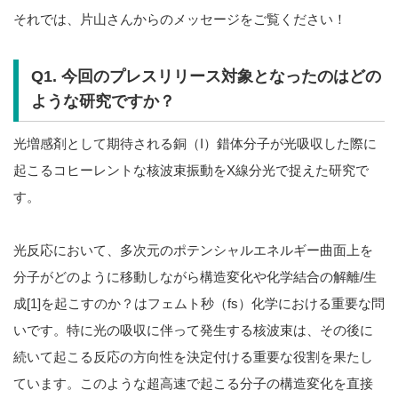
それでは、片山さんからのメッセージをご覧ください！
Q1. 今回のプレスリリース対象となったのはどの
ような研究ですか？
光増感剤として期待される銅（I）錯体分子が光吸収した際に
起こるコヒーレントな核波束振動をX線分光で捉えた研究で
す。
光反応において、多次元のポテンシャルエネルギー曲面上を
分子がどのように移動しながら構造変化や化学結合の解離/生
成[1]を起こすのか？はフェムト秒（fs）化学における重要な問
いです。特に光の吸収に伴って発生する核波束は、その後に
続いて起こる反応の方向性を決定付ける重要な役割を果たし
ています。このような超高速で起こる分子の構造変化を直接