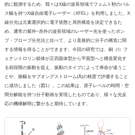
的に観測するため、我々はX線の波長領域でフェムト秒のパル
ス幅を持つX線自由電子レーザー（XFEL）を利用しました。X
線分光は元素選択的に電子状態と局所構造を決定できるた
め、通常の紫外~赤外の波長領域のレーザー光を使ったポン
プ・プローブ分光法と比べて、より直接的に分子の構造に関
する情報を得ることができます。今回の研究では、銅（I）フ
ェナントロリン錯体が正四面体型から平面型へと構造変化す
る前段階の振動を捉え、振動のタイプによって寿命が違うこ
とや、振幅をサブオングストローム(Å)の精度で評価すること
に成功しました（図1）。この結果は、原子レベルの時間・空
間分解能を持つ分子動画を実現したものであり、様々な光反
応の機構解明に繋がると期待しています。