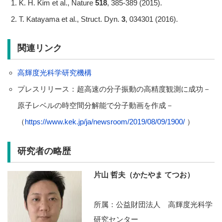
K. H. Kim et al., Nature
518
, 385-389 (2015).
T. Katayama et al., Struct. Dyn.
3
, 034301 (2016).
関連リンク
高輝度光科学研究機構
プレスリリース：超高速の分子振動の高精度観測に成功－
原子レベルの時空間分解能で分子動画を作成－
（
https://www.kek.jp/ja/newsroom/2019/08/09/1900/
）
研究者の略歴
片山 哲夫（かたやま てつお）
所属：公益財団法人 高輝度光科学
研究センター