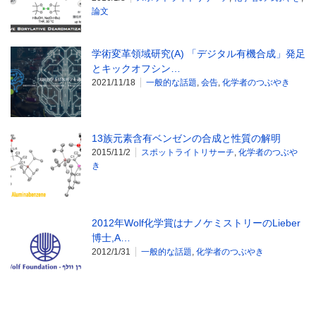
論文
学術変革領域研究(A) 「デジタル有機合成」発足
とキックオフシン…
2021/11/18
一般的な話題
,
会告
,
化学者のつぶやき
13族元素含有ベンゼンの合成と性質の解明
2015/11/2
スポットライトリサーチ
,
化学者のつぶや
き
2012年Wolf化学賞はナノケミストリーのLieber
博士,A…
2012/1/31
一般的な話題
,
化学者のつぶやき