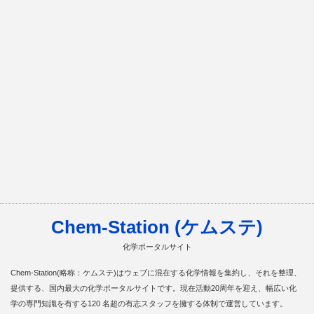
Chem-Station (ケムステ)
化学ポータルサイト
Chem-Station(略称：ケムステ)はウェブに混在する化学情報を集約し、それを整理、
提供する、国内最大の化学ポータルサイトです。現在活動20周年を迎え、幅広い化
学の専門知識を有する120 名超の有志スタッフを擁する体制で運営しています。