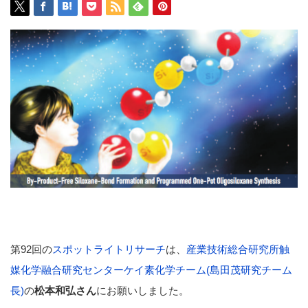
第92回の
スポットライトリサーチ
は、
産業技術総合研究所触
媒化学融合研究センターケイ素化学チーム(島田茂研究チーム
長)
の
松本和弘さん
にお願いしました。