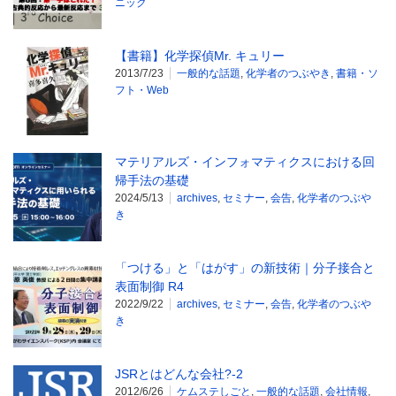
ニック
【書籍】化学探偵Mr. キュリー
2013/7/23
一般的な話題
,
化学者のつぶやき
,
書籍・ソ
フト・Web
マテリアルズ・インフォマティクスにおける回
帰手法の基礎
2024/5/13
archives
,
セミナー
,
会告
,
化学者のつぶや
き
「つける」と「はがす」の新技術｜分子接合と
表面制御 R4
2022/9/22
archives
,
セミナー
,
会告
,
化学者のつぶや
き
JSRとはどんな会社?-2
2012/6/26
ケムステしごと
,
一般的な話題
,
会社情報
,