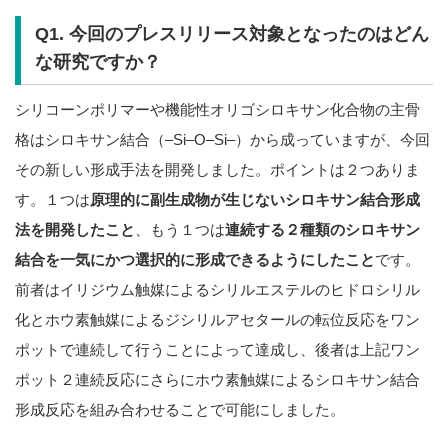
Q1. 今回のプレスリリース対象となったのはどん
な研究ですか？
シリコーンポリマーや機能性オリゴシロキサン化合物の主骨
格はシロキサン結合（–Si–O–Si–）から成っていますが、今回
その新しい形成手法を開発しました。ポイントは２つありま
す。１つは
原理的に副生成物が生じないシロキサン結合形成
法を開発したこと
、もう１つは
連続する２種類のシロキサン
結合を一気にかつ選択的に形成できるようにしたこと
です。
前者はイリジウム触媒によるシリルエステルのヒドロシリル
化とホウ素触媒によるジシリルアセタールの転位反応をワン
ポットで連続して行うことによって達成し、後者は上記ワン
ポット２連続反応にさらにホウ素触媒によるシロキサン結合
形成反応を組み合わせることで可能にしました。