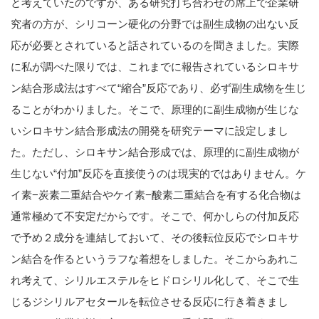
と考えていたのですが、ある研究打ち合わせの席上で企業研
究者の方が、シリコーン硬化の分野では副生成物の出ない反
応が必要とされていると話されているのを聞きました。実際
に私が調べた限りでは、これまでに報告されているシロキサ
ン結合形成法はすべて“縮合”反応であり、必ず副生成物を生じ
ることがわかりました。そこで、原理的に副生成物が生じな
いシロキサン結合形成法の開発を研究テーマに設定しまし
た。ただし、シロキサン結合形成では、原理的に副生成物が
生じない“付加”反応を直接使うのは現実的ではありません。ケ
イ素−炭素二重結合やケイ素−酸素二重結合を有する化合物は
通常極めて不安定だからです。そこで、何かしらの付加反応
で予め２成分を連結しておいて、その後転位反応でシロキサ
ン結合を作るというラフな着想をしました。そこからあれこ
れ考えて、シリルエステルをヒドロシリル化して、そこで生
じるジシリルアセタールを転位させる反応に行き着きまし