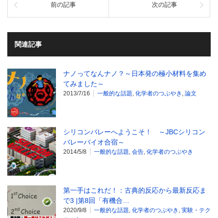
前の記事
次の記事
関連記事
ナノってなんナノ？～日本発の極小材料を集め
てみました～
2013/7/16
一般的な話題
,
化学者のつぶやき
,
論文
シリコンバレーへようこそ！ ～JBCシリコン
バレーバイオ合宿～
2014/5/8
一般的な話題
,
会告
,
化学者のつぶやき
第一手はこれだ！：古典的反応から最新反応ま
で3 |第8回「有機合…
2020/9/8
一般的な話題
,
化学者のつぶやき
,
実験・テク