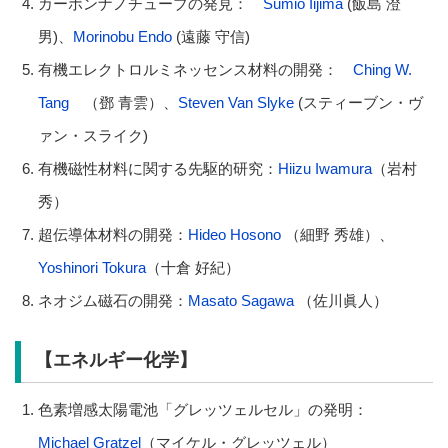
カーボンナノチューブの発見：
Sumio Iijima
(飯島 澄
男)、
Morinobu Endo
(遠藤 守信)
有機エレクトロルミネッセンス材料の開発：
Ching W.
Tang
（鄧 青雲）、
Steven Van Slyke
(スティーブン・ヴ
ァン・スライク)
有機磁性材料に関する先駆的研究：
Hiizu Iwamura
（岩村
秀）
超伝導体材料の開発：
Hideo Hosono
（細野 秀雄）、
Yoshinori Tokura
（十倉 好紀）
ネオジム磁石の開発：
Masato Sagawa
（佐川眞人）
【エネルギー化学】
色素増感太陽電池「グレッツェルセル」の発明：
Michael Gratzel
（マイケル・グレッツェル）