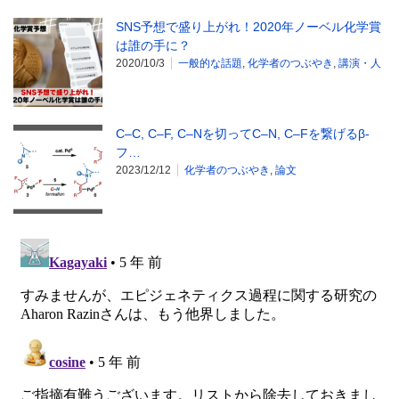
SNS予想で盛り上がれ！2020年ノーベル化学賞
は誰の手に？
2020/10/3
一般的な話題
,
化学者のつぶやき
,
講演・人
C–C, C–F, C–Nを切ってC–N, C–Fを繋げるβ-
フ…
2023/12/12
化学者のつぶやき
,
論文