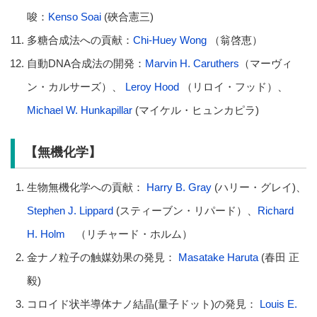
唆：
Kenso Soai
(硤合憲三)
多糖合成法への貢献：
Chi-Huey Wong
（翁啓恵）
自動DNA合成法の開発：
Marvin H. Caruthers
（マーヴィ
ン・カルサーズ）、
Leroy Hood
（リロイ・フッド）、
Michael W. Hunkapillar
(マイケル・ヒュンカピラ)
【無機化学】
生物無機化学への貢献：
Harry B. Gray
(ハリー・グレイ)、
Stephen J. Lippard
(スティーブン・リパード）、
Richard
H. Holm
（リチャード・ホルム）
金ナノ粒子の触媒効果の発見：
Masatake Haruta
(春田 正
毅)
コロイド状半導体ナノ結晶(量子ドット)の発見：
Louis E.