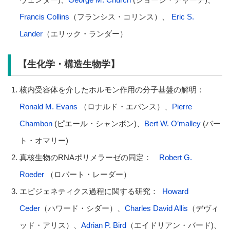
Francis Collins
（フランシス・コリンス）、
Eric S.
Lander
（エリック・ランダー）
【生化学・構造生物学】
核内受容体を介したホルモン作用の分子基盤の解明：
Ronald M. Evans
（ロナルド・エバンス）、
Pierre
Chambon
(ピエール・シャンボン)、
Bert W. O’malley
(バー
ト・オマリー)
真核生物のRNAポリメラーゼの同定：
Robert G.
Roeder
（ロバート・レーダー）
エピジェネティクス過程に関する研究：
Howard
Ceder
（ハワード・シダー）、
Charles David Allis
（デヴィ
ッド・アリス）、
Adrian P. Bird
（エイドリアン・バード)、