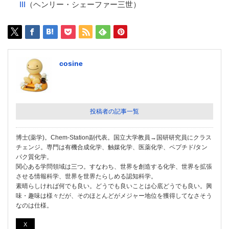
III
（ヘンリー・シェーファー三世）
cosine
投稿者の記事一覧
博士(薬学)。Chem-Station副代表。国立大学教員→国研研究員にクラス
チェンジ。専門は有機合成化学、触媒化学、医薬化学、ペプチド/タン
パク質化学。
関心ある学問領域は三つ。すなわち、世界を創造する化学、世界を拡張
させる情報科学、世界を世界たらしめる認知科学。
素晴らしければ何でも良い。どうでも良いことは心底どうでも良い。興
味・趣味は様々だが、そのほとんどがメジャー地位を獲得してなさそう
なのは仕様。
X