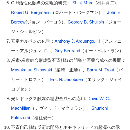
C-H活性化触媒の先駆的研究：
Shinji Murai
(村井眞二)、
Robert G. Bergmann
（ロバート・バーグマン）、
John E.
Bercow
(ジョン・バーコウ)、
Georgiy B. Shul‘pin
（ジョー
ジ・シュルピン）
安定カルベンの化学：
Anthony J. Arduengo, III
（アンソニ
ー・アルジュンゴ）、
Guy Bertrand
（ギー・ベルトラン）
炭素-炭素結合形成型不斉触媒の開発と医薬合成への展開：
Masakatsu Shibasaki
（柴崎 正勝）、
Barry M. Trost
（バ
リー・トロスト）、
Eric N. Jacobsen
（エリック・ジェイ
コブセン）
光レドックス触媒の精密合成への応用:
David W. C.
MacMillan
（デヴィッド・マクミラン）、
Shunichi
Fukuzumi
（福住俊一）
不斉自己触媒反応の開発とホモキラリティの起源への示