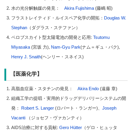
水の光分解触媒の発見：
Akira Fujishima
(藤嶋 昭)
フラストレイティド・ルイスペア化学の開拓：
Douglas W.
Stephan
（ダグラス・ステファン）
ペロブスカイト型太陽電池の開発と応用:
Tsutomu
Miyasaka
(宮坂 力),
Nam-Gyu Park
(ナム＝ギュ・パク),
Henry J. Snaith
(ヘンリー・スネイス)
【医薬化学】
高脂血症薬・スタチンの発見：
Akira Endo
(遠藤 章)
組織工学の提唱・実用的ドラッグデリバリーシステムの開
発：
Robert S. Langer
(ロバート・ランガー)、
Joseph
Vacanti
（ジョセフ・ヴァカンティ）
AIDS治療に対する貢献:
Gero Hütter
（ゲロ・ヒュッタ