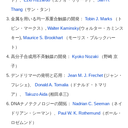
Thang
（サン・タン）
金属を用いる均一系重合触媒の開発：
Tobin J. Marks
（ト
ビン・マークス）,
Walter Kaminsky
(ウォルター・カミンス
キー),
Maurice S. Brookhart
（モーリス・ブルックハー
ト）
高分子合成用不斉触媒の開発：
Kyoko Nozaki
（野崎 京
子）
デンドリマーの発明と応用：
Jean M. J. Frechet
(ジャン・
フレシェ)、
Donald A. Tomalia
（ドナルド・トマリ
ア）、
Takuzo Aida
(相田卓三)
DNAナノテクノロジーの開拓：
Nadrian C. Seeman
（ネイ
ドリアン・シーマン）、
Paul W. K. Rothemund
（ポール・
ロゼムンド）