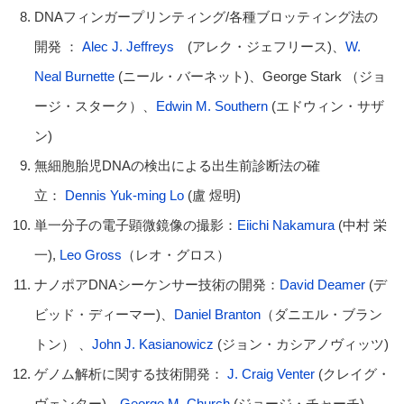
DNAフィンガープリンティング/各種ブロッティング法の
開発 ：
Alec J. Jeffreys
(アレク・ジェフリース)、
W.
Neal Burnette
(ニール・バーネット)、George Stark （ジョ
ージ・スターク）、
Edwin M. Southern
(エドウィン・サザ
ン)
無細胞胎児DNAの検出による出生前診断法の確
立：
Dennis Yuk-ming Lo
(盧 煜明)
単一分子の電子顕微鏡像の撮影：
Eiichi Nakamura
(中村 栄
一),
Leo Gross
（レオ・グロス）
ナノポアDNAシーケンサー技術の開発：
David Deamer
(デ
ビッド・ディーマー)、
Daniel Branton
（ダニエル・ブラン
トン） 、
John J. Kasianowicz
(ジョン・カシアノヴィッツ)
ゲノム解析に関する技術開発：
J. Craig Venter
(クレイグ・
ヴェンター)、
George M. Church
(ジョージ・チャーチ)、