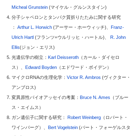
Micheal Grunstein
(マイケル・グルンスタイン)
分子シャペロンとタンパク質折りたたみに関する研究
：
Arthur L. Horwich
(アーサー・ホーウィッチ)、
Franz-
Ulrich Hartl
(フランツ=ウルリッヒ・ハートル)、
R. John
Ellis
(ジョン・エリス)
光遺伝学の樹立：
Karl Deisseroth
（カール・ダイセロ
ス）、
Edward Boyden
（エドワード・ボイデン）
マイクロRNAの生理化学：
Victor R. Ambros
(ヴィクター・
アンブロス)
変異原性バイオアッセイの考案：
Bruce N. Ames
（ブルー
ス・エイムス）
ガン遺伝子に関する研究：
Robert Weinberg
（ロバート・
ワインバーグ）、
Bert Vogelstein
(バート・フォーゲルスタ