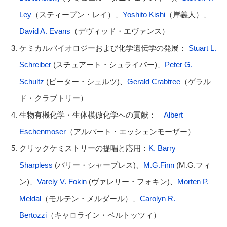
Ley
（スティーブン・レイ）、
Yoshito Kishi
（岸義人）、
David A. Evans
（デヴィッド・エヴァンス）
ケミカルバイオロジーおよび化学遺伝学の発展：
Stuart L.
Schreiber
(スチュアート・シュライバー)、
Peter G.
Schultz
(ピーター・シュルツ)、
Gerald Crabtree
（ゲラル
ド・クラブトリー）
生物有機化学・生体模倣化学への貢献：
Albert
Eschenmoser
（アルバート・エッシェンモーザー）
クリックケミストリーの提唱と応用：
K. Barry
Sharpless
(バリー・シャープレス)、
M.G.Finn
(M.G.フィ
ン)、
Varely V. Fokin
(ヴァレリー・フォキン)、
Morten P.
Meldal
（モルテン・メルダール）、
Carolyn R.
Bertozzi
（キャロライン・ベルトッツィ）