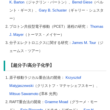
K. Barton
（ジャクリン・バートン）、
Bernd Giese
（ベル
ント・ギース）、
Gary B. Schuster
（ギャリー・シュスタ
ー）
プロトン共役型電子移動（PCET）過程の研究：
Thomas
J. Mayer
（トーマス・メイヤー）
分子エレクトロニクスに関する研究：
James M. Tour
（ジ
ェームス・ツアー）
【超分子/高分子化学】
原子移動ラジカル重合法の開発：
Krzysztof
Matyjaszewski
（クリストフ・マテャシェフスキー）、
Mitsuo Sawamoto
(澤本 光男)
RAFT重合法の開発：
Graeme Moad
（グラーメ・モー
ド）、
Ezio Rizzardo
（エチオ・リザード）、
San H.