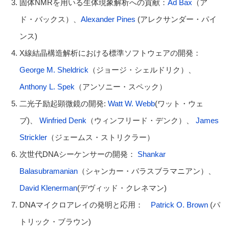
固体NMRを用いる生体現象解析への貢献：
Ad Bax
（ア
ド・バックス）、
Alexander Pines
(アレクサンダー・パイ
ンス)
X線結晶構造解析における標準ソフトウェアの開発：
George M. Sheldrick
（ジョージ・シェルドリク）、
Anthony L. Spek
（アンソニー・スペック）
二光子励起顕微鏡の開発:
Watt W. Webb
(ワット・ウェ
ブ)、
Winfried Denk
（ウィンフリード・デンク）、
James
Strickler
（ジェームス・ストリクラー）
次世代DNAシーケンサーの開発：
Shankar
Balasubramanian
（シャンカー・バラスブラマニアン）、
David Klenerman
(デヴィッド・クレネマン)
DNAマイクロアレイの発明と応用：
Patrick O. Brown
(パ
トリック・ブラウン)