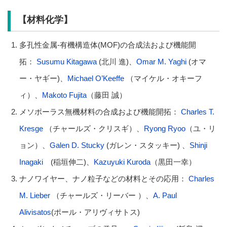
【材料化学】
多孔性金属-有機構造体(MOF)の合成法および機能開
拓：
Susumu Kitagawa
(北川 進)、
Omar M. Yaghi
(オマ
ー・ヤギー)、
Michael O’Keeffe
（マイケル・オキーフ
ィ）、
Makoto Fujita
（藤田 誠）
メソポーラス無機材料の合成および機能開拓：
Charles T.
Kresge
（チャールズ・クリスギ）、
Ryong Ryoo
（ユ・リ
ョン）、
Galen D. Stucky
(ガレン・スタッキー) 、
Shinji
Inagaki
(稲垣伸二)、
Kazuyuki Kuroda
（黒田一幸）
ナノワイヤー、ナノ粒子などの材料とその応用：
Charles
M. Lieber
（チャールズ・リーバー ）、
A. Paul
Alivisatos
(ポール・アリヴィサトス)