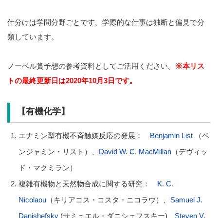
仕分けは学問分野ごとです。学際的な仕事は独断と偏見で分
類しています。
ノーベル賞予想の参考資料としてご活用ください。
※本リス
トの最終更新日は2020年10月3日です。
【有機化学】
エナミン型有機不斉触媒反応の発展：
Benjamin List
（ベ
ンジャミン・リスト）、
David W. C. MacMillan
（デヴィッ
ド・マクミラン）
複雑有機物と天然物合成に関する研究：
K. C.
Nicolaou
（キリアコス・コスタ・ニコラウ）、
Samuel J.
Danishefsky
(サミュエル・ダニシェフスキー)、
Steven V.