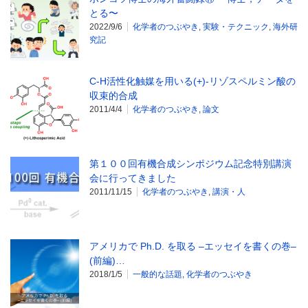
とる〜
2022/9/6
化学者のつぶやき
,
実験・テクニック
,
海外研
究記
C-H活性化触媒を用いる(+)-リゾスペルミン酸の
収束的合成
2011/4/4
化学者のつぶやき
,
論文
第１００回有機合成シンポジウム記念特別講演
会に行ってきました
2011/11/15
化学者のつぶやき
,
講演・人
アメリカで Ph.D. を取る –エッセイを書くの巻–
(前編)…
2018/1/5
一般的な話題
,
化学者のつぶやき