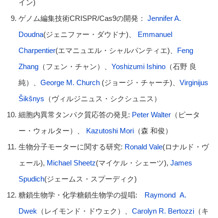
イン)
ゲノム編集技術CRISPR/Cas9の開発：
Jennifer A.
Doudna
(ジェニファー・ダウドナ)、
Emmanuel
Charpentier
(エマニュエル・シャルパンティエ)、
Feng
Zhang
（フェン・チャン）、
Yoshizumi Ishino
（石野 良
純）、
George M. Church
(ジョージ・チャーチ)、
Virginijus
Šikšnys
（ヴィルジニュス・シクシュニス）
細胞内異常タンパク質応答の発見:
Peter Walter
（ピータ
ー・ウォルター）、
Kazutoshi Mori
（森 和俊）
生物分子モーターに関する研究:
Ronald Vale
(ロナルド・ヴ
ェール),
Michael Sheetz
(マイケル・シェーツ),
James
Spudich
(ジェームス・スプーディク)
糖鎖生物学・化学糖鎖生物学の提唱:
Raymond A.
Dwek
（レイモンド・ドウェク）、
Carolyn R. Bertozzi
（キ