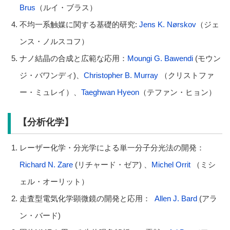
Brus
（ルイ・ブラス）
不均一系触媒に関する基礎的研究:
Jens K. Nørskov
（ジェ
ンス・ノルスコフ）
ナノ結晶の合成と広範な応用：
Moungi G. Bawendi
(モウン
ジ・バワンディ)、
Christopher B. Murray
（クリストファ
ー・ミュレイ）、
Taeghwan Hyeon
（テファン・ヒョン）
【分析化学】
レーザー化学・分光学による単一分子分光法の開発：
Richard N. Zare
(リチャード・ゼア) 、
Michel Orrit
（ミシ
ェル・オーリット）
走査型電気化学顕微鏡の開発と応用：
Allen J. Bard
(
アラ
ン・バード)