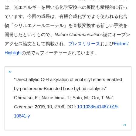
は、光エネルギーを用いる化学変換への展開も積極的に行っ
ています。今回の成果は、有機合成化学でよく使われる化合
物「シリルエノールエーテル」を直接変換する新しい手法を
開発したというもので、
Nature Communications
誌にオープン
アクセス論文として掲載され、
プレスリリース
および
Editors’
Highlight
の形でもフィーチャーされています。
“Direct allylic C-H alkylation of enol silyl ethers enabled
by photoredox-Brønsted base hybrid catalysis”
Ohmatsu, K.; Nakashima, T.; Sato, M.; Ooi, T.
Nat.
Commun.
2019
, 10, 2706. DOI:
10.1038/s41467-019-
10641-y