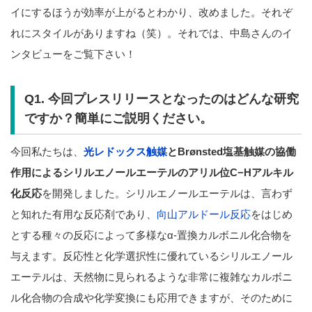
イにするほうが効率が上がるとわかり、改めました。それぞ
れにスタイルがありますね（笑）。それでは、中島さんのイ
ンタビューをご覧下さい！
Q1. 今回プレスリリースとなったのはどんな研究
ですか？簡単にご説明ください。
今回私たちは、
光レドックス触媒
とBrønsted塩基触媒の協働
作用によるシリルエノールエーテルのアリル位C−Hアルキル
化反応
を開発しました。シリルエノールエーテルは、言わず
と知れた有用な反応剤であり、
向山アルドール反応
をはじめ
とする種々の反応によって多様なα-置換カルボニル化合物を
与えます。反応性と化学選択性に優れているシリルエノール
エーテルは、天然物に見られるような非常に複雑なカルボニ
ル化合物の合成や化学変換にも応用できますが、そのために