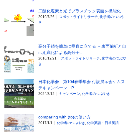
二酸化塩素と光でプラスチック表面を機能化
2019/7/26
スポットライトリサーチ
,
化学者のつぶや
き
高分子鎖を簡単に垂直に立てる －表面偏析と自
己組織化による高分子…
2016/12/21
スポットライトリサーチ
,
化学者のつぶや
き
日本化学会 第104春季年会 付設展示会ケムス
テキャンペーン P…
2024/3/12
キャンペーン
,
化学者のつぶやき
comparing with (to)の使い方
2017/1/1
化学者のつぶやき
,
化学英語・日常英語