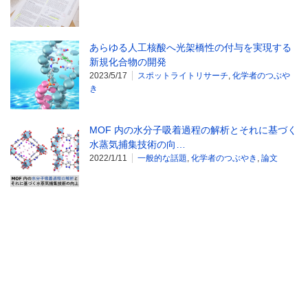
あらゆる人工核酸へ光架橋性の付与を実現する
新規化合物の開発
2023/5/17
スポットライトリサーチ
,
化学者のつぶや
き
MOF 内の水分子吸着過程の解析とそれに基づく
水蒸気捕集技術の向…
2022/1/11
一般的な話題
,
化学者のつぶやき
,
論文