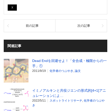
X
前の記事
次の記事
関連記事
Dead Endを回避せよ！「全合成・極限からの一
手」①
2011/9/19
化学者のつぶやき
,
論文
イミノアルキンと共役ジエンの形式的[4+1]アニ
ュレーションによ…
2022/5/11
スポットライトリサーチ
,
化学者のつぶや
き