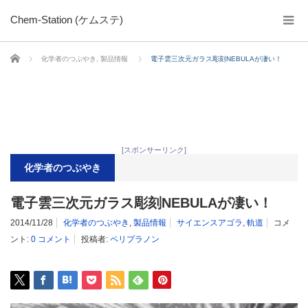
Chem-Station (ケムステ)
ホーム
化学者のつぶやき
,
製品情報
電子雲三次元ガラス彫刻NEBULAが凄い！
[スポンサーリンク]
化学者のつぶやき
電子雲三次元ガラス彫刻NEBULAが凄い！
2014/11/28
化学者のつぶやき
,
製品情報
サイエンスアゴラ
,
軌道
コメ
ント:
0 コメント
投稿者:
ペリプラノン