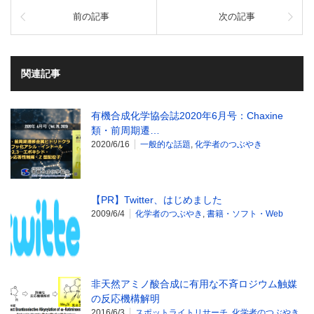
前の記事
次の記事
関連記事
有機合成化学協会誌2020年6月号：Chaxine
類・前周期遷…
2020/6/16
一般的な話題
,
化学者のつぶやき
【PR】Twitter、はじめました
2009/6/4
化学者のつぶやき
,
書籍・ソフト・Web
非天然アミノ酸合成に有用な不斉ロジウム触媒
の反応機構解明
2016/6/3
スポットライトリサーチ
,
化学者のつぶやき