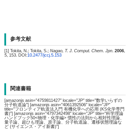
参考文献
[1] Tokita, N.; Tokita, S.;
Nagao, T.
J. Comput. Chem. Jpn
.
2006
,
5
, 153. DOI:
10.2477/jccj.5.153
関連書籍
[amazonjs asin=”4759811427″ locale=”JP” title=”数学いらずの
分子軌道論”] [amazonjs asin=”4061392506″ locale=”JP”
title=”フロンティア軌道法入門 有機化学への応用 (KS化学専門
書)”] [amazonjs asin=”4797342498″ locale=”JP” title=”科学理論
ハンドブック50<物理・化学編> 慣性の法則から相対性理論、
量子論、超ひも理論、原子論、分子軌道論、遷移状態理論な
ど (サイエンス・アイ新書)”]