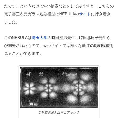
たです。というわけでweb検索などをしてみますと、こちらの
電子雲三次元ガラス彫刻模型はNEBULAの
サイト
に行き着き
ました。
このNEBULAは
埼玉大学
の時田澄男先生、時田那珂子先生ら
が開発されたもので、webサイトでは様々な軌道の彫刻模型を
見ることができます。
6f軌道の形とはマニアック？