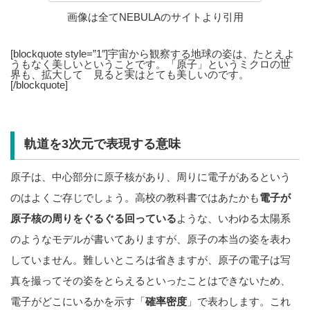
画像は全てNEBULAのサイトより引用
[blockquote style=”1″]宇宙から観察する地球の姿は、たとえよ
うもなく美しいということです。「原子」というミクロの世
界も、拡大して 見ると実はとても美しいのです。
[/blockquote]
軌道を3次元で表現する意味
原子は、中心部分に原子核があり、周りに電子があるという
のはよくご存じでしょう。高校の教科書ではあたかも
電子が
原子核の周りをぐるぐる回っている
ような、いわゆる太陽系
のようなモデルが書いてありますが、原子の本当の姿を表わ
していません。難しいところは省きますが、原子の電子は写
真を撮ってその姿をとらえるといったことはできないため、
電子がどこにいるかを示す「
確率密度
」で表わします。これ