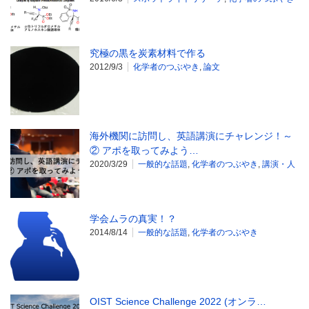
究極の黒を炭素材料で作る
2012/9/3
化学者のつぶやき
,
論文
海外機関に訪問し、英語講演にチャレンジ！～
② アポを取ってみよう…
2020/3/29
一般的な話題
,
化学者のつぶやき
,
講演・人
学会ムラの真実！？
2014/8/14
一般的な話題
,
化学者のつぶやき
OIST Science Challenge 2022 (オンラ…