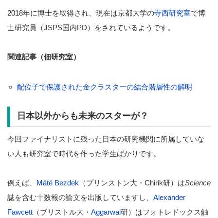
2018年に博士を取得され、現在は京都大学の
寺西研究室
で博
士研究員（JSPS国内PD）をされているようです。
関連記事（佃研究室）
配位子で保護された金クラスターの結合階層性の解明
日本以外からも未来のスターが？
今回ファイナリストに残った日本の研究機関に所属していな
い人も研究室で時代を作った学生ばかりです。
例えば、
Máté Bezdek
（プリンストン大・Chirik研）は
Science
誌を含む十数報の論文を出版していますし、
Alexander
Fawcett
（ブリストル大・
Aggarwal
研）はフォトレドックス触