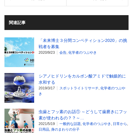
関連記事
「未来博士３分間コンペティション2020」の挑
戦者を募集
2020/9/23
会告
,
化学者のつぶやき
シアノヒドリンをカルボン酸アミドで触媒的に
水和する
2019/3/17
スポットライトリサーチ
,
化学者のつぶや
き
虫歯とフッ素のお話① ～どうして歯磨きにフッ
素が使われるの？？～…
2021/5/19
一般的な話題
,
化学者のつぶやき
,
日常から
,
日用品
,
身のまわりの分子