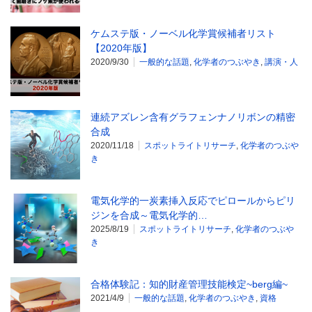
ケムステ版・ノーベル化学賞候補者リスト
【2020年版】
2020/9/30
一般的な話題
,
化学者のつぶやき
,
講演・人
連続アズレン含有グラフェンナノリボンの精密
合成
2020/11/18
スポットライトリサーチ
,
化学者のつぶや
き
電気化学的一炭素挿入反応でピロールからピリ
ジンを合成～電気化学的…
2025/8/19
スポットライトリサーチ
,
化学者のつぶや
き
合格体験記：知的財産管理技能検定~berg編~
2021/4/9
一般的な話題
,
化学者のつぶやき
,
資格