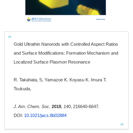
Gold Ultrathin Nanorods with Controlled Aspect Ratios
and Surface Modifications: Formation Mechanism and
Localized Surface Plasmon Resonance
R. Takahata, S, Yamazoe K. Koyasu K. Imura T.
Tsukuda,
J. Am. Chem. Soc.
2018
,
140
, 216640-6647.
DOI:
10.1021/jacs.8b02884