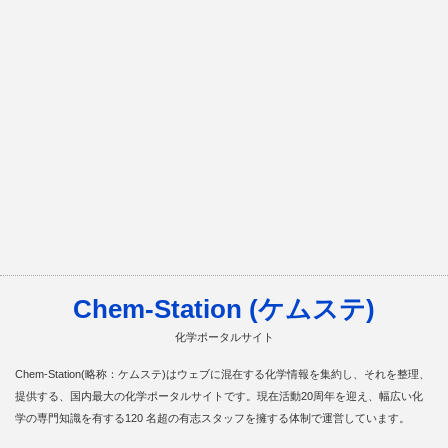
Chem-Station (ケムステ)
化学ポータルサイト
Chem-Station(略称：ケムステ)はウェブに混在する化学情報を集約し、それを整理、
提供する、国内最大の化学ポータルサイトです。現在活動20周年を迎え、幅広い化
学の専門知識を有する120 名超の有志スタッフを擁する体制で運営しています。