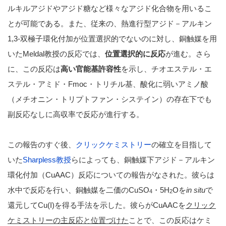
ルキルアジドやアジド糖など様々なアジド化合物を用いるこ
とが可能である。また、従来の、熱進行型アジド－アルキン
1,3-双極子環化付加が位置選択的でないのに対し、銅触媒を用
いたMeldal教授の反応では、
位置選択的に反応
が進む。さら
に、この反応は
高い官能基許容性
を示し、チオエステル・エ
ステル・アミド・Fmoc・トリチル基、酸化に弱いアミノ酸
（メチオニン・トリプトファン・システイン）の存在下でも
副反応なしに高収率で反応が進行する。
この報告のすぐ後、
クリックケミストリー
の確立を目指して
いた
Sharpless教授
らによっても、銅触媒下アジド－アルキン
環化付加（CuAAC）反応についての報告がなされた。彼らは
水中で反応を行い、銅触媒を二価のCuSO
・5H
Oを
in situ
で
4
2
還元してCu(I)を得る手法を示した。彼らがCuAACを
クリック
ケミストリーの主反応と位置づけた
ことで、この反応はケミ