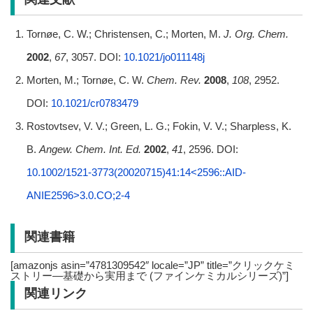
Tornøe, C. W.; Christensen, C.; Morten, M.
J. Org. Chem.
2002
,
67
, 3057. DOI:
10.1021/jo011148j
Morten, M.; Tornøe, C. W.
Chem. Rev.
2008
,
108
, 2952.
DOI:
10.1021/cr0783479
Rostovtsev, V. V.; Green, L. G.; Fokin, V. V.; Sharpless, K.
B.
Angew. Chem. Int. Ed.
2002
,
41
, 2596. DOI:
10.1002/1521-3773(20020715)41:14<2596::AID-
ANIE2596>3.0.CO;2-4
関連書籍
[amazonjs asin=”4781309542″ locale=”JP” title=”クリックケミ
ストリー―基礎から実用まで (ファインケミカルシリーズ)”]
関連リンク