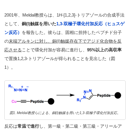
2001年、Meldal教授らは、1
H
-[1,2,3]-トリアゾールの合成手法
として、
銅
(I)触媒を用いた
1,3-双極子環化付加反応（ヒュスゲ
ン反応）
を報告した。彼らは、固相に担持したペプチド分子
の
末端アルキンに対し、銅
(I)触媒存在下でアジド化合物を反
応させる
ことで環化付加が容易に進行し、
95%以上の高収率
で置換1,2,3-トリアゾールが得られることを見出した（図
1）。
図1. Meldal教授らによる、銅(I)触媒を用いた1,3-双極子環化付加反応。
反応は
常温で進行
し、第一級・第二級・第三級・アリールア