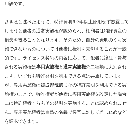
用語です。
さきほど述べたように、特許発明を3年以上使用せず放置して
しまうと他者の通常実施権が認められ、権利者は特許資産の
損失を被ることとなります。そのため、自身の発明のうち実
施できないものについては他者に権利を売却することが一般
的です。ライセンス契約の内容に応じて、他者に譲渡・貸与
される実施権は
専用実施権
と
通常実施権
の二種類に大別され
ます。いずれも特許発明を利用できる点は共通しています
が、専用実施権は
独占排他的
にその特許発明を利用できる実
施権のことで、特許権者が他者に専用実施権を設定した場合
には特許権者すらもその発明を実施することは認められませ
ん。専用実施権者は自己の名義で侵害に対して差し止めなど
を請求できます。