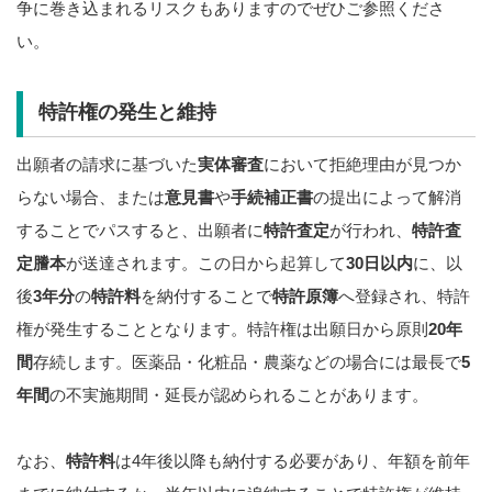
争に巻き込まれるリスクもありますのでぜひご参照くださ
い。
特許権の発生と維持
出願者の請求に基づいた
実体審査
において拒絶理由が見つか
らない場合、または
意見書
や
手続補正書
の提出によって解消
することでパスすると、出願者に
特許査定
が行われ、
特許査
定謄本
が送達されます。この日から起算して
30
日以内
に、以
後
3
年分
の
特許料
を納付することで
特許原簿
へ登録され、特許
権が発生することとなります。特許権は出願日から原則
20
年
間
存続します。医薬品・化粧品・農薬などの場合には最長で
5
年間
の不実施期間・延長が認められることがあります。
なお、
特許料
は4年後以降も納付する必要があり、年額を前年