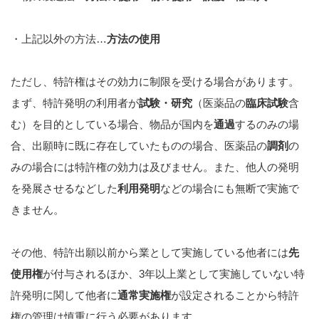
・上記以外の方法…
方法の使用
ただし、特許権はその効力に制限を受ける場合があります。
まず、特許発明の利用者が
試験・研究
（医薬品の
臨床試験
含
む）を目的としている場合、物品が国内を
通過
するのみの場
合、出願時に既に存在していたものの場合、医薬品の
調剤
の
みの場合には特許権の効力は及びません。また、他人の発明
を発展させるなどした
利用発明
などの場合にも無断で実施で
きません。
その他、特許出願以前から業として実施している他者には
先
使用権
が付与されるほか、3年以上業として実施していない特
許発明に関して他者に
通常実施権
が設定されることから特許
権の管理は慎重に行う必要があります。