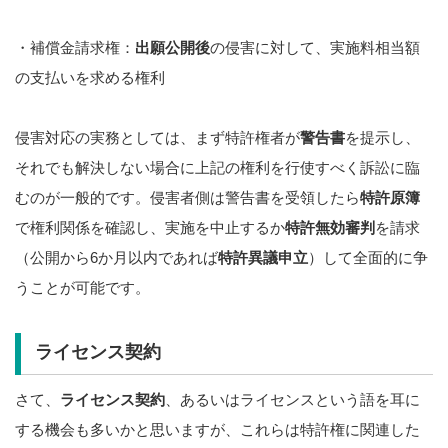
・補償金請求権：
出願公開後
の侵害に対して、実施料相当額
の支払いを求める権利
侵害対応の実務としては、まず特許権者が
警告書
を提示し、
それでも解決しない場合に上記の権利を行使すべく訴訟に臨
むのが一般的です。侵害者側は警告書を受領したら
特許原簿
で権利関係を確認し、実施を中止するか
特許無効審判
を請求
（公開から6か月以内であれば
特許異議申立
）して全面的に争
うことが可能です。
ライセンス契約
さて、
ライセンス契約
、あるいはライセンスという語を耳に
する機会も多いかと思いますが、これらは特許権に関連した