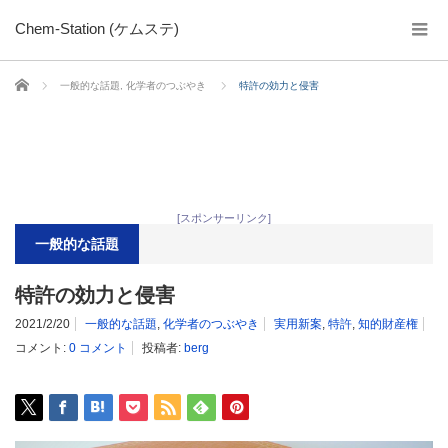
Chem-Station (ケムステ)
ホーム
一般的な話題
,
化学者のつぶやき
特許の効力と侵害
[スポンサーリンク]
一般的な話題
特許の効力と侵害
2021/2/20
一般的な話題
,
化学者のつぶやき
実用新案
,
特許
,
知的財産権
コメント:
0 コメント
投稿者:
berg