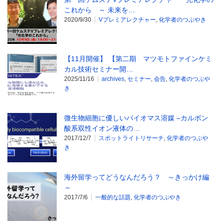
これから ～ 未来を…
2020/9/30
Vプレミアレクチャー
,
化学者のつぶやき
【11月開催】 【第二期 マツモトファインケミ
カル技術セミナー開…
2025/11/16
archives
,
セミナー
,
会告
,
化学者のつぶや
き
微生物細胞に優しいバイオマス溶媒 –カルボン
酸系双性イオン液体の…
2017/12/7
スポットライトリサーチ
,
化学者のつぶや
き
海外留学ってどうなんだろう？ ～きっかけ編
～
2017/7/6
一般的な話題
,
化学者のつぶやき