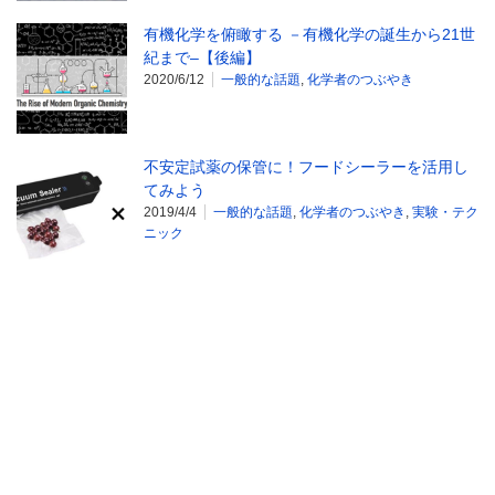
有機化学を俯瞰する －有機化学の誕生から21世
紀まで–【後編】
2020/6/12
一般的な話題
,
化学者のつぶやき
不安定試薬の保管に！フードシーラーを活用し
てみよう
2019/4/4
一般的な話題
,
化学者のつぶやき
,
実験・テク
ニック