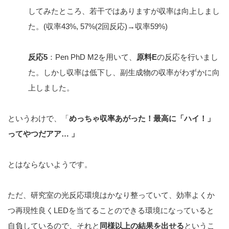
してみたところ、若干ではありますが収率は向上しまし
た。(収率43%, 57%(2回反応)→収率59%)
反応5
：Pen PhD M2を用いて、
原料E
の反応を行いまし
た。しかし収率は低下し、副生成物の収率がわずかに向
上しました。
というわけで、「
めっちゃ収率あがった！最高に「ハイ！」
ってやつだアア… 」
とはならないようです。
ただ、研究室の光反応環境はかなり整っていて、効率よくか
つ再現性良くLEDを当てることのできる環境になっていると
自負しているので、それと
同様以上の結果を出せる
というこ