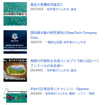
最近の有機化学論文2
2017/2/15
化学者のつぶやき
,
論文
国内最大級の研究者向けDeepTech Company
Crea…
2022/7/2
一般的な話題
,
化学者のつぶやき
無限の可能性を合成コンセプトで絞り込むーリ
アノドールの全合成ー
2014/4/21
化学者のつぶやき
,
論文
iPadで計算化学にチャレンジ：iSpartan
2013/4/3
化学者のつぶやき
,
書籍・ソフト・Web