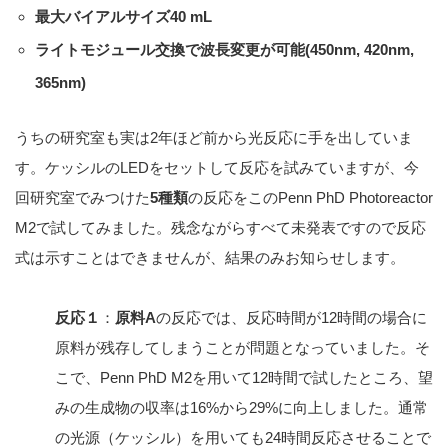
最大バイアルサイズ40 mL
ライトモジュール交換で波長変更が可能(450nm, 420nm,
365nm)
うちの研究室も実は2年ほど前から光反応に手を出していま
す。ケッシルのLEDをセットして反応を試みていますが、今
回研究室でみつけた
5種類
の反応をこのPenn PhD Photoreactor
M2で試してみました。残念ながらすべて未発表ですので反応
式は示すことはできませんが、結果のみお知らせします。
反応１
：
原料A
の反応では、反応時間が12時間の場合に
原料が残存してしまうことが問題となっていました。そ
こで、Penn PhD M2を用いて12時間で試したところ、望
みの生成物の収率は16%から29%に向上しました。通常
の光源（ケッシル）を用いても24時間反応させることで