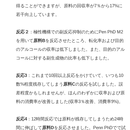
得ることができますが、原料の回収率が7％から17%に
若干向上しています。
反応２
：極性機構での副反応抑制のためにPen PhD M2
を用いて
原料B
を反応させたところ、転化率および目的
のアルコールの収率は低下しました。また、目的のアル
コールに対する副生成物の比率も低下しました。
反応3
：これまで10回以上反応をかけていて、いつも10
数%程度残存してしまう
原料C
の反応を試しました。誤
差程度かもしれませんが、ほんのわずかに収率および原
料の消費率が改善しました(収率3％改善、消費率9%)。
反応4
：12時間反応では原料が残存してしまうため24時
間に伸ばして
原料D
を反応させました。Penn PhDでで試