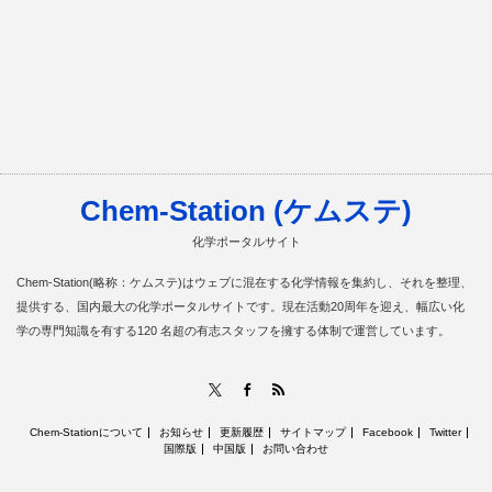
Chem-Station (ケムステ)
化学ポータルサイト
Chem-Station(略称：ケムステ)はウェブに混在する化学情報を集約し、それを整理、
提供する、国内最大の化学ポータルサイトです。現在活動20周年を迎え、幅広い化
学の専門知識を有する120 名超の有志スタッフを擁する体制で運営しています。
RSS
X
Facebook
Chem-Stationについて
お知らせ
更新履歴
サイトマップ
Facebook
Twitter
国際版
中国版
お問い合わせ