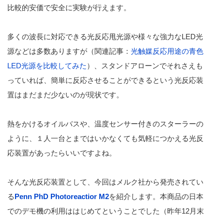
比較的安価で安全に実験が行えます。
多くの波長に対応できる光反応甩光源や様々な強力なLED光
源などは多数ありますが（関連記事：
光触媒反応用途の青色
LED光源を比較してみた
）、スタンドアローンでそれさえも
っていれば、簡単に反応させることができるという光反応装
置はまだまだ少ないのが現状です。
熱をかけるオイルバスや、温度センサー付きのスターラーの
ように、１人一台とまではいかなくても気軽につかえる光反
応装置があったらいいですよね。
そんな光反応装置として、今回はメルク社から発売されてい
る
Penn PhD Photoreactior M2
を紹介します。本商品の日本
でのデモ機の利用ははじめてということでした（昨年12月末